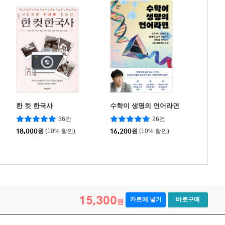
한 컷 한국사
수학이 생명의 언어라면
36건
26건
18,000
원
(10% 할인)
16,200
원
(10% 할인)
15,300
카트에 넣기
바로구매
원