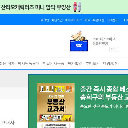
로그인
회원가입
마이페이지
카트
주문/배송
고객센터
Gl
젊은 작가
예사단독판매
이달의사은품
특가할인
추천도서
대량/법인
 고대사