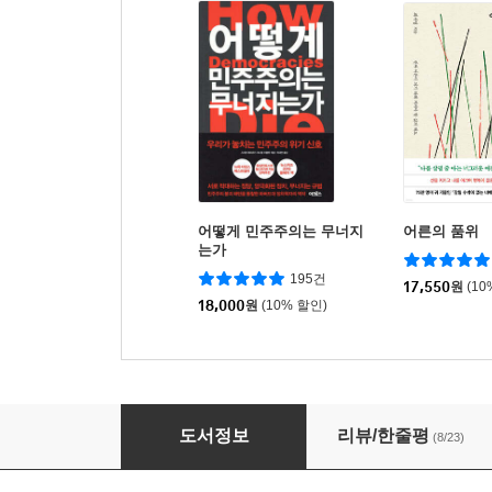
어떻게 민주주의는 무너지
어른의 품위
는가
195건
17,550
원
(10
18,000
원
(10% 할인)
유사역사학 비판
도서정보
리뷰/한줄평
(8/23)