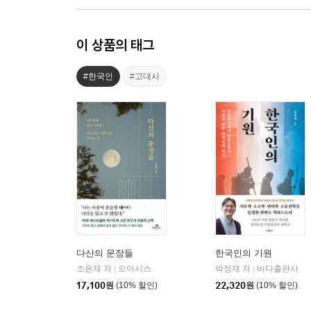
이 상품의 태그
#한국인
#고대사
다산의 문장들
한국인의 기원
조윤제 저
오아시스
박정재 저
바다출판사
|
|
17,100
원
(10% 할인)
22,320
원
(10% 할인)