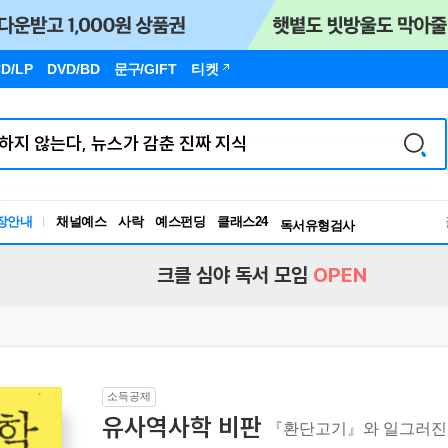
D/LP
DVD/BD
문구
/GIFT
티켓
장안내
채널예스
사락
예스펀딩
클래스24
독서유형검사
RBTI Lab
독서유형검사
크클 심야 독서 모임
OPEN
소득공제
유사역사학 비판
『환단고기』와 일그러진