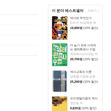
이 분야 베스트셀러
더보기
역사란 무엇인가
E.H.카 저/김택현 역
10,800
원
(10% 할인)
더 늦기 전에 시작하
는 생태환경사 수업
전국역사교사모임 저
20,700
원
(10% 할인)
역사교육의 이론
양호환,이영효,김한종,정선영,송상헌 공저
25,200
원
(10% 할인)
오리엔탈리즘의 역사
정진농 저
8,820
원
(10% 할인)