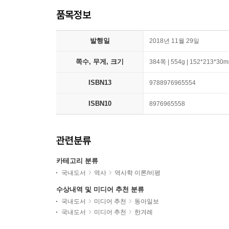
품목정보
발행일
2018년 11월 29일
쪽수, 무게, 크기
384쪽 | 554g | 152*213*30
ISBN13
9788976965554
ISBN10
8976965558
관련분류
카테고리 분류
국내도서
역사
역사학 이론/비평
수상내역 및 미디어 추천 분류
국내도서
미디어 추천
동아일보
국내도서
미디어 추천
한겨레