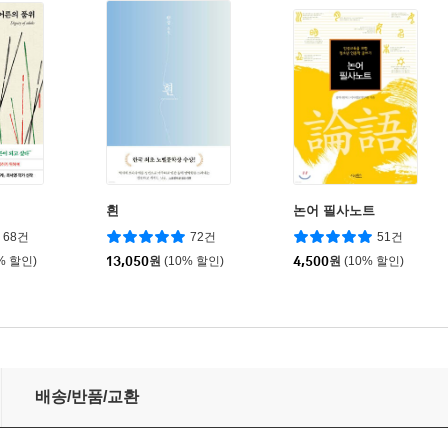
흰
논어 필사노트
68건
72건
51건
% 할인)
13,050
원
(10% 할인)
4,500
원
(10% 할인)
배송/반품/교환