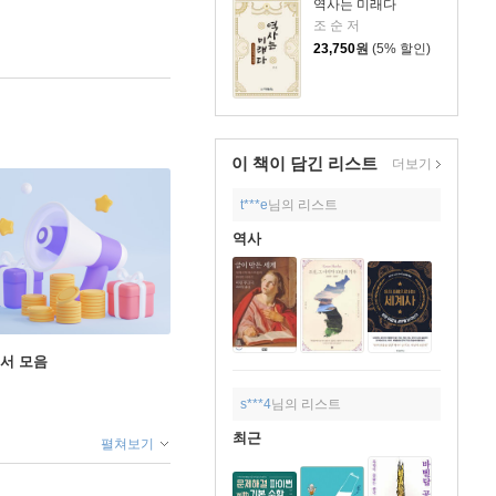
역사는 미래다
조 순 저
23,750
원
(5% 할인)
이 책이 담긴
리스트
더보기
t***e
님의 리스트
역사
도서 모음
s***4
님의 리스트
최근
펼쳐보기