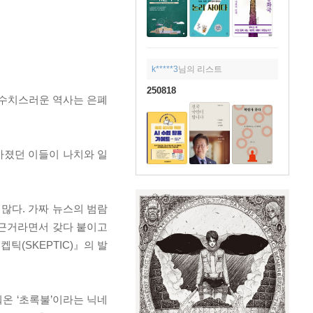
k*****3
님의 리스트
250818
 수치스러운 역사는 은폐
가졌던 이들이 나치와 일
많다. 가짜 뉴스의 범람
 근거라면서 갖다 붙이고
(SKEPTIC)』의 발
온 ‘초록불’이라는 닉네