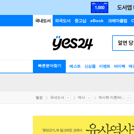
국내도서
외국도서
중고샵
eBook
크레마클럽
C
빠른분야찾기
베스트
신상품
이벤트
바이백
매
웰컴
국내도서
역사
역사학 이론/비...