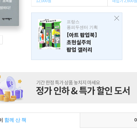
12,000원
매입가 2,600
프랑스
퐁피두센터 기획
[아트 팝업북]
초현실주의
팝업 갤러리
들이
함께 산 책