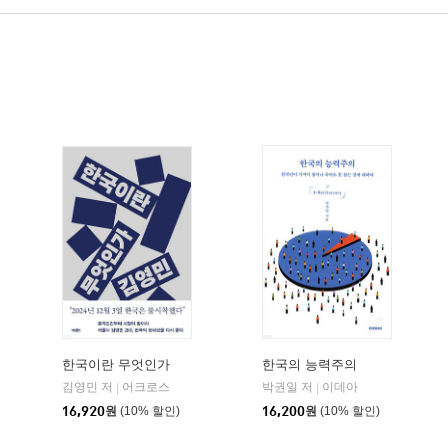
한국이란 무엇인가
한국의 능력주의
김영민 저
어크로스
박권일 저
이데아
|
|
16,920
원
(10% 할인)
16,200
원
(10% 할인)