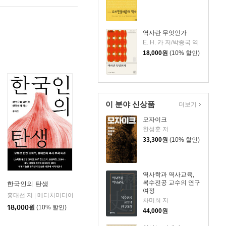
역사란 무엇인가
E. H. 카 저/박종국 역
18,000
원
(10% 할인)
이 분야 신상품
더보기
모자이크
한성훈 저
33,300
원
(10% 할인)
역사학과 역사교육,
복수전공 교수의 연구
한국인의 탄생
여정
홍대선 저
메디치미디어
|
차미희 저
18,000
원
(10% 할인)
44,000
원