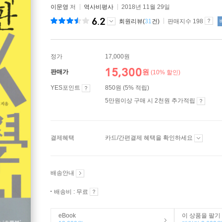
이문영
저
역사비평사
2018년 11월 29일
6.2
회원리뷰(
31
건)
판매지수 198
정가
17,000원
15,300
원
판매가
(10% 할인)
YES포인트
850원 (5% 적립)
5만원이상 구매 시 2천원 추가적립
결제혜택
카드/간편결제 혜택을 확인하세요
배송안내
배송비 : 무료
eBook
이 상품을 팔기