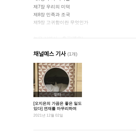
제7장 우리의 미덕
제8장 민족과 조국
제9장 고귀함이란 무엇인가
높은 산에서―후곡(後曲)
채널예스 기사
옮긴이 해제
(1개)
읽다
[오지은의 가끔은 좋은 일도
있다] 연재를 마무리하며
2021년 12월 02일