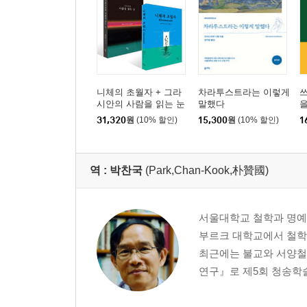
니체의 초월자 + 그라
차라투스트라는 이렇게
시안의 사람을 읽는 눈
말했다
세트
31,320
원
(10% 할인)
15,300
원
(10% 할인)
1
역 :
박찬국
(Park,Chan-Kook,朴贊國)
서울대학교 철학과 명예
부르크 대학교에서 철학
최근에는 불교와 서양철학
연구』로 제5회 청송학술상