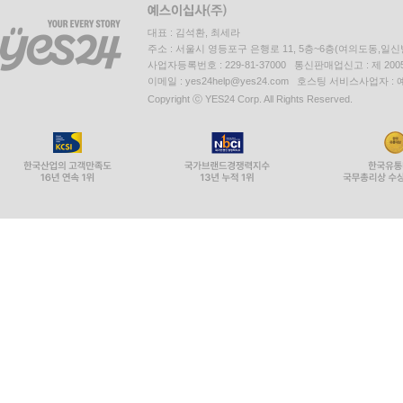
대표 : 김석환, 최세라
주소 : 서울시 영등포구 은행로 11, 5층~6층(여의도동,일신
사업자등록번호 : 229-81-37000 통신판매업신고 : 제 200
이메일 : yes24help@yes24.com 호스팅 서비스사업자 :
Copyright ⓒ YES24 Corp. All Rights Reserved.