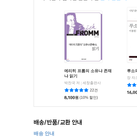
에리히 프롬의 소유냐 존재
루소
냐 읽기
장 자
박찬국 저
세창출판사
|
22건
16,0
8,100
원
(10% 할인)
배송/반품/교환 안내
배송 안내