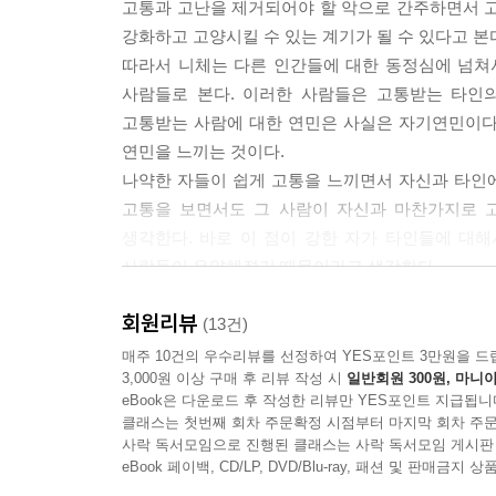
고통과 고난을 제거되어야 할 악으로 간주하면서 고
강화하고 고양시킬 수 있는 계기가 될 수 있다고 본
따라서 니체는 다른 인간들에 대한 동정심에 넘쳐
사람들로 본다. 이러한 사람들은 고통받는 타인
고통받는 사람에 대한 연민은 사실은 자기연민이다.
연민을 느끼는 것이다.
나약한 자들이 쉽게 고통을 느끼면서 자신과 타인에
고통을 보면서도 그 사람이 자신과 마찬가지로 
생각한다. 바로 이 점이 강한 자가 타인들에 대
사람들이 유약해졌기 때문이라고 생각한다.
인간이 자신을 강화하고 고양시키기 위해서는 고
회원리뷰
행해지는 것이 아니라 개념적으로 정식화할 수 없
(13건)
가능하게 된다. 이렇게 고통을 인간이 고양되고 강화
매주 10건의 우수리뷰를 선정하여 YES포인트 3만원을 드
3,000원 이상 구매 후 리뷰 작성 시
일반회원 300원, 마니아
구현된 사회나 공산주의와 같은 미래의 유토피아
eBook은 다운로드 후 작성한 리뷰만 YES포인트 지급됩니
그렇다고 해서 니체가 다른 사람을 전혀 도울 필요
클래스는 첫번째 회차 주문확정 시점부터 마지막 회차 주문
자기 강화의 계기로 흔쾌하게 긍정할 정도의 강한 
사락 독서모임으로 진행된 클래스는 사락 독서모임 게시판
『선악의 저편』은 이와 같이 서양의 전통문화를
eBook 페이백, CD/LP, DVD/Blu-ray, 패션 및 판매금