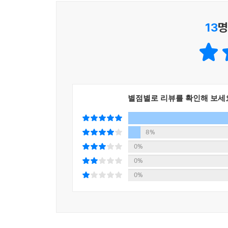
건강한 문화를 구축하려는 혁명적인 책이다. 이
인문학뿐 아니라 사회과학 그리고 문학을 비롯한
13
명
『차라투스트라는 이렇게 말했다』 못지않게 고전으
역자인 박찬국 서울대 철학과 교수는 이미 니체의
니체 사상에 대한 전반적인 이해가 필요한 부분에 대
대해 많은 독자들의 호의적인 평가가 있었다.
별점별로 리뷰를 확인해 보세
8%
0%
0%
0%