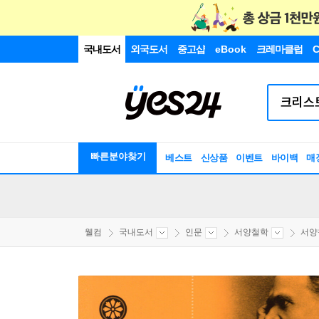
국내도서
외국도서
중고샵
eBook
크레마클럽
C
빠른분야찾기
베스트
신상품
이벤트
바이백
매
웰컴
국내도서
인문
서양철학
서양