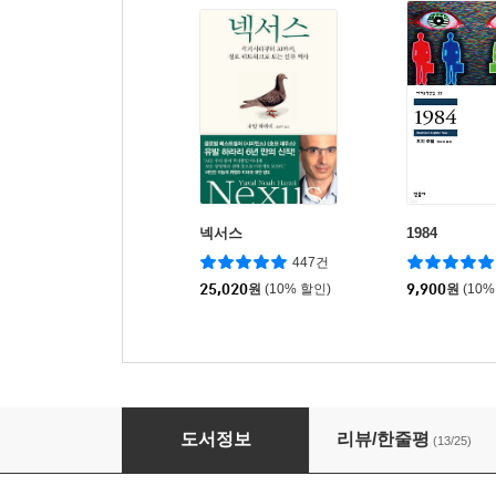
넥서스
1984
447건
25,020
원
(10% 할인)
9,900
원
(10%
선악의 저편
도서정보
리뷰/한줄평
(13/25)