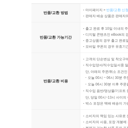
마이페이지 >
반품/교환 신청
반품/교환 방법
판매자 배송 상품은 판매자와
출고 완료 후 10일 이내의 
디지털 콘텐츠인 eBook의 
반품/교환 가능기간
중고상품의 경우 출고 완료일
모바일 쿠폰의 경우 유효기간(
고객의 단순변심 및 착오구
직수입양서/직수입일서중 일
단, 아래의 주문/취소 조건인
오늘 00시 ~ 06시 30분 
반품/교환 비용
오늘 06시 30분 이후 주문
직수입 음반/영상물/기프트 
단, 당일 00시~13시 사이
박스 포장은 택배 배송이 가
소비자의 책임 있는 사유로 
소비자의 사용, 포장 개봉에 