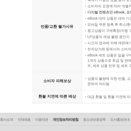
복제가 가능한 상품 등의 포장을 
소비자의 요청에 따라 개별
디지털 컨텐츠인 eBook, 
eBook 대여 상품은 대여 기
모바일 쿠폰 등록 후 취소/환
반품/교환 불가사유
중고상품이 구매확정(자동 
LP상품의 재생 불량 원인이 기
시간의 경과에 의해 재판매가
전자상거래 등에서의 소비자
eBook 세트 상품은 일괄 
1개의 상품으로 취급 및 판매
우, 세트 상품 전부 및 세트
상품의 불량에 의한 반품, 교
소비자 피해보상
준하여 처리됨
환불 지연에 따른 배상
대금 환불 및 환불 지연에 
회사소개
인재채용
이용약관
개인정보처리방침
청소년보호정책
도서홍보안내