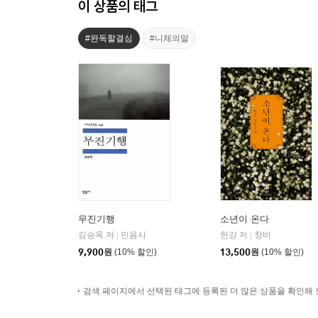
이 상품의 태그
#완독할결심
#니체의말
무진기행
소년이 온다
김승옥 저
민음사
한강 저
창비
|
|
9,900
원
(10% 할인)
13,500
원
(10% 할인)
검색 페이지에서 선택된 태그에 등록된 더 많은 상품을 확인해 