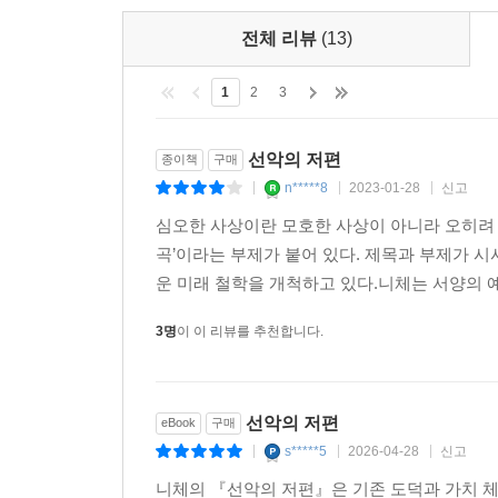
전체 리뷰
(13)
1
2
3
선악의 저편
종이책
구매
n*****8
2023-01-28
신고
|
|
|
심오한 사상이란 모호한 사상이 아니라 오히려 
곡’이라는 부제가 붙어 있다. 제목과 부제가 
운 미래 철학을 개척하고 있다.니체는 서양의 예
3명
이 이 리뷰를 추천합니다.
선악의 저편
eBook
구매
s*****5
2026-04-28
신고
|
|
|
니체의 『선악의 저편』은 기존 도덕과 가치 체