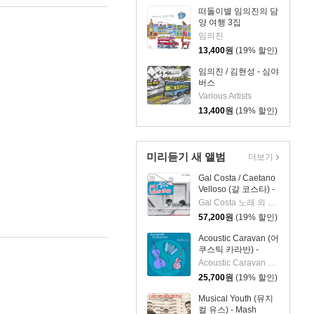
떠돌이별 임의진의 담
양 여행 3집
(Damyang Travel)
임의진
13,400
원
(19% 할인)
임의진 / 김현성 - 심야
버스
Various Artists
13,400
원
(19% 할인)
미리듣기 새 앨범
더보기
Gal Costa / Caetano
Velloso (갈 코스타) -
Domingo [LP]
Gal Costa 노래 외 1명
57,200
원
(19% 할인)
Acoustic Caravan (어
쿠스틱 카라반) -
Brillante
Acoustic Caravan 실내악
25,700
원
(19% 할인)
Musical Youth (뮤지
컬 유스) - Mash