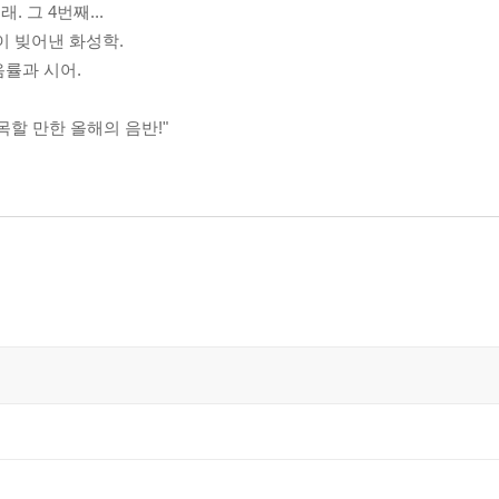
 그 4번째...
이 빚어낸 화성학.
음률과 시어.
할 만한 올해의 음반!"