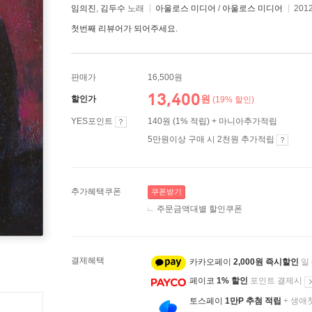
임의진
,
김두수
노래
아울로스 미디어
/
아울로스 미디어
201
첫번째 리뷰어가 되어주세요.
판매가
16,500원
13,400
원
할인가
(19% 할인)
YES포인트
140원 (1% 적립) + 마니아추가적립
5만원이상 구매 시 2천원 추가적립
추가혜택쿠폰
쿠폰받기
주문금액대별 할인쿠폰
결제혜택
카카오페이
2,000원 즉시할인
일
페이코
1% 할인
포인트 결제시
토스페이
1만P 추첨 적립
+ 생애