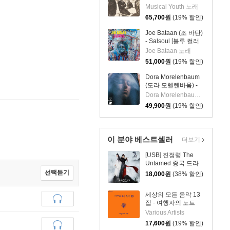
Down Birmingham:
Musical Youth 노래
The Early
65,700
원
(19% 할인)
Recordings of
Musical Youth [LP]
Joe Bataan (조 바탄)
- Salsoul [블루 컬러
LP]
Joe Bataan 노래
51,000
원
(19% 할인)
Dora Morelenbaum
(도라 모렐렌바움) -
Vento De Beirada
Dora Morelenbaum 노래
[LP]
49,900
원
(19% 할인)
이 분야 베스트셀러
더보기
[USB] 진정령 The
Untamed 중국 드라
마 OST 사운드트랙
선택듣기
18,000
원
(38% 할인)
세상의 모든 음악 13
집 - 여행자의 노트
Various Artists
17,600
원
(19% 할인)