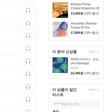
Khenpo Pema
Chopel Rinpoche (켄
포 페마 초펠 린포체)
13,400
원
(19% 할인)
- 티벳진언 정선: 원만
상사기청문 (圓滿上師
Anoushka Shankar -
祈請文)
Traces Of You
17,800
원
(19% 할인)
이 분야 신상품
더보기
AVAD (아바드) - 군도
(Archipelago)
AVAD
22,300
원
(19% 할인)
이 상품이 담긴
더보기
리스트
r*****k
님의 리스트
음악