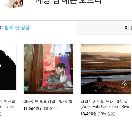
들이
함께 산 상품
이
흐: 인벤션과
떠돌이별 임의진의 쿠바 여행
임의진 시인의 노래 - 3집 강
 Inventi
(World Folk Collection - Rive
11,900
원
(19% 할인)
 BWV 772-
r)
)
13,400
원
(19% 할인)
LP]