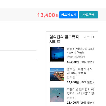
13,400
카트에 넣기
바로구매
원
임의진의 월드뮤직
더보기
시리즈
임의진 여행자의 노래
- World Music
Compilation [LP]
Various Artists
49,000
원
(19% 할인)
임의진 - 여행자의 노
래 10집: 보물섬
임의진
14,900
원
(19% 할인)
떠돌이별 임의진의 여
행자의 노래 9집: 이방
인
임의진
13,400
원
(19% 할인)