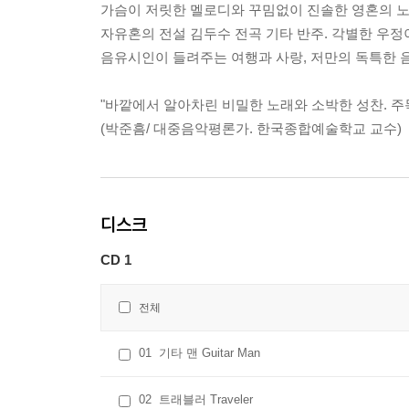
가슴이 저릿한 멜로디와 꾸밈없이 진솔한 영혼의 노래.
자유혼의 전설 김두수 전곡 기타 반주. 각별한 우정
음유시인이 들려주는 여행과 사랑, 저만의 독특한 
"바깥에서 알아차린 비밀한 노래와 소박한 성찬. 주목
(박준흠/ 대중음악평론가. 한국종합예술학교 교수)
디스크
CD 1
전체
01
기타 맨 Guitar Man
02
트래블러 Traveler