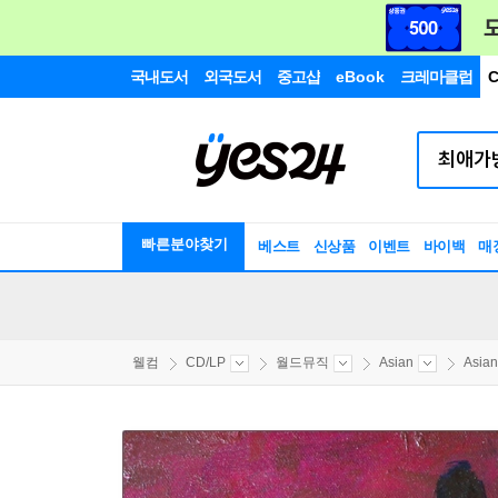
국내도서
외국도서
중고샵
eBook
크레마클럽
C
빠른분야찾기
베스트
신상품
이벤트
바이백
매
웰컴
CD/LP
월드뮤직
Asian
Asi