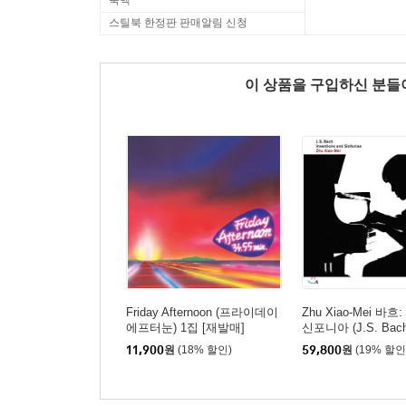
룩백
스틸북 한정판 판매알림 신청
이 상품을 구입하신 분
Friday Afternoon (프라이데이
Zhu Xiao-Mei 바
에프터눈) 1집 [재발매]
신포니아 (J.S. Bach:
ons and Sinfonias
11,900
원
(18% 할인)
59,800
원
(19% 할인
801) 주 샤오-메이 [2