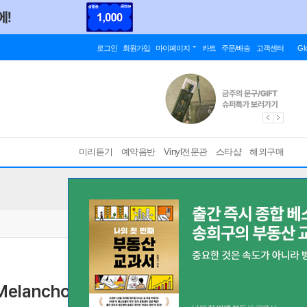
로그인
회원가입
마이페이지
카트
주문/배송
고객센터
Gl
미리듣기
예약음반
Vinyl전문관
스타샵
해외구매
lancholy Man)