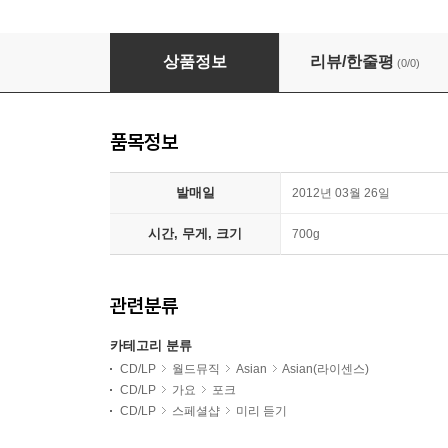
임의진 - 노래집 : 멜랑콜리맨 (Melancholy Man
상품정보
리뷰/한줄평
(0/0)
품목정보
발매일
2012년 03월 26일
시간, 무게, 크기
700g
관련분류
카테고리 분류
CD/LP
월드뮤직
Asian
Asian(라이센스)
CD/LP
가요
포크
CD/LP
스페셜샵
미리 듣기