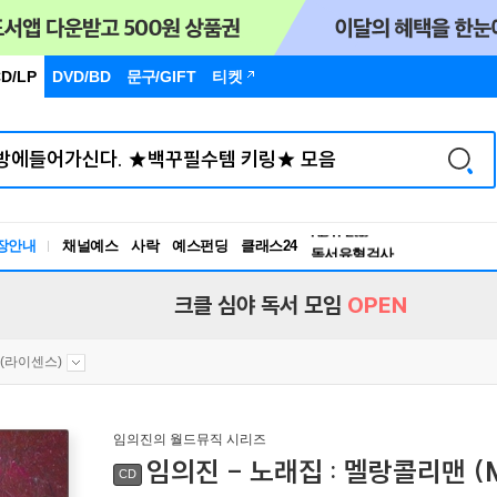
D/LP
DVD/BD
문구
/GIFT
티켓
장안내
채널예스
사락
예스펀딩
클래스24
독서유형검사
RBTI Lab
독서유형검사
크클 심야 독서 모임
OPEN
an(라이센스)
임의진의 월드뮤직 시리즈
임의진 - 노래집 : 멜랑콜리맨 (Me
CD