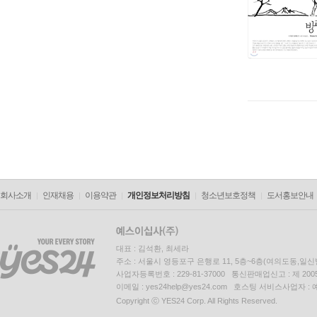
회사소개
인재채용
이용약관
개인정보처리방침
청소년보호정책
도서홍보안내
대표 : 김석환, 최세라
주소 : 서울시 영등포구 은행로 11, 5층~6층(여의도동,일신
사업자등록번호 : 229-81-37000 통신판매업신고 : 제 200
이메일 : yes24help@yes24.com 호스팅 서비스사업자 :
Copyright ⓒ YES24 Corp. All Rights Reserved.