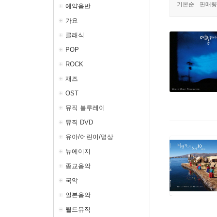
기본순
판매량
예약음반
가요
클래식
POP
ROCK
재즈
OST
뮤직 블루레이
뮤직 DVD
유아/어린이/명상
뉴에이지
종교음악
국악
일본음악
월드뮤직