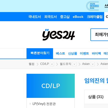
국내도서
외국도서
중고샵
eBook
크레마클럽
C
빠른분야찾기
베스트
신상품
이벤트
바이백
매
웰컴
CD/LP
월드뮤직
Asian
Asi
임의진의 
CD/LP
상품 (31)
LP(Vinyl) 전문관