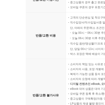
중고상품의 경우 출고 완료일
모바일 쿠폰의 경우 유효기간(
고객의 단순변심 및 착오구
직수입양서/직수입일서중 일
단, 아래의 주문/취소 조건인
오늘 00시 ~ 06시 30분 
반품/교환 비용
오늘 06시 30분 이후 주문
직수입 음반/영상물/기프트 
단, 당일 00시~13시 사이
박스 포장은 택배 배송이 가
소비자의 책임 있는 사유로 
소비자의 사용, 포장 개봉에 
복제가 가능한 상품 등의 포장을 
소비자의 요청에 따라 개별
디지털 컨텐츠인 eBook, 
eBook 대여 상품은 대여 기
모바일 쿠폰 등록 후 취소/환
반품/교환 불가사유
중고상품이 구매확정(자동 
LP상품의 재생 불량 원인이 기