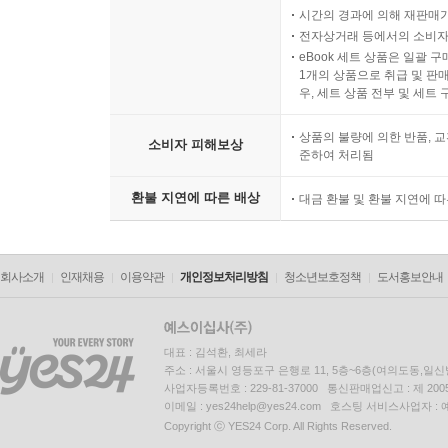
시간의 경과에 의해 재판매가
전자상거래 등에서의 소비자
eBook 세트 상품은 일괄 
1개의 상품으로 취급 및 판매
우, 세트 상품 전부 및 세트
상품의 불량에 의한 반품, 교
소비자 피해보상
준하여 처리됨
환불 지연에 따른 배상
대금 환불 및 환불 지연에 
회사소개
인재채용
이용약관
개인정보처리방침
청소년보호정책
도서홍보안내
대표 : 김석환, 최세라
주소 : 서울시 영등포구 은행로 11, 5층~6층(여의도동,일신
사업자등록번호 : 229-81-37000 통신판매업신고 : 제 200
이메일 : yes24help@yes24.com 호스팅 서비스사업자 :
Copyright ⓒ YES24 Corp. All Rights Reserved.