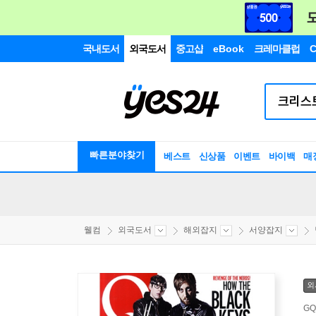
국내도서
외국도서
중고샵
eBook
크레마클럽
C
빠른분야찾기
베스트
신상품
이벤트
바이백
매
웰컴
외국도서
해외잡지
서양잡지
외
GQ