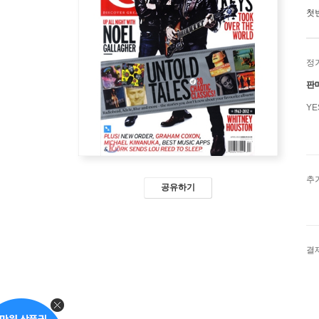
첫
정
판
Y
추
공유하기
결