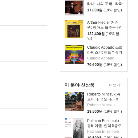
Trios)
타나: 나의 조국 - 라파
엘 쿠벨릭 (Smetana:
17,000
원
(19% 할인)
Ma Vlast)
Arthur Fiedler 거슈
윈: 피아노 협주곡 F장
조 (Gershwin:
122,400
원
(19% 할
Concerto in F, Cuban
인)
Overture, I Got
Rhythm) [2LP]
Claudio Abbado 스트
라빈스키: 페트루슈카
(Stravinsky:
Claudio Abbado
Petrushka) [LP]
70,600
원
(19% 할인)
이 분야 신상품
더보기
Roberto Minczuk 과
르니에리: 오페라 &
관현악 작품집
Roberto Minczuk
(Guarnieri: Pedro
19,500
원
(19% 할인)
Malazarte)
Pettman Ensemble
플레이엘: 현악 5중주
작품집 (Pleyel: String
Pettman Ensemble
Quintets, Ben.271-