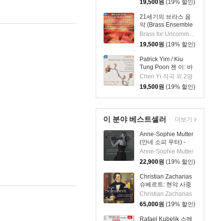
19,500
원
(19% 할인)
21세기의 브라스 음
악 (Brass Ensemble
Music - 21st Century)
Brass for Uncommon Times 실내악
19,500
원
(19% 할인)
Patrick Yim / Kiu
Tung Poon 첸 이: 바
이올린, 비올라, 피아
Chen Yi 작곡 외 2명
노 작품집 (Chen Yi:
19,500
원
(19% 할인)
Works For Violin,
Viola And Piano)
이 분야 베스트셀러
더보기
Anne-Sophie Mutter
(안네 소피 무터) -
East Meets West
Anne-Sophie Mutter
22,900
원
(19% 할인)
Christian Zacharias
슈베르트: 현악 사중
주 전곡 외 (Schubert:
Christian Zacharias
Complete String
65,000
원
(19% 할인)
Quartets, Trout
Quintet & String
Rafael Kubelik 스메