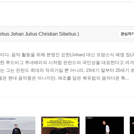
 Johan Julius Christian Sibelius )
관심작가
. 음악 활동을 위해 본명인 요한(Johan) 대신 프랑스식 예명 장(J
한 루드비그 루네베리의 시처럼 핀란드의 국민성을 대표한다고 여겨
 그는 핀란드 최대의 작곡가일 뿐 아니라, 19세기 말부터 20세기 
품은 현대 음악풍은 아니지만, 애조를 담은 북유럽의 음악다운 특...