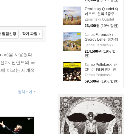
19,500
원
(19% 할인)
273)
Zemlinsky Quartet 슈
베르트: 현악 4중주
15번 D887, 현악 4중
Zemlinsky Quartet
주 12번 D703
23,400
원
(19% 할인)
(Schubert: String
Quartets D887, 703)
 알림신청
작가 파일
Janos Ferencsik /
Gyorgy Lehel 헝가리
음악 선집
Janos Ferencsik / Gyorgy Lehel
(Hungarian Pictures)
214,500
원
(19% 할
ean)을 사용했다.
인)
진다. 핀란드의 국
Tarmo Peltokoski 바
그너: 니벨룽겐의 반
초에 이르는 세계적
지 관현악 여정
Tarmo Peltokoski
(Wagner: The Ring -
59,500
원
(19% 할인)
An Orchestral
Adventure) [2LP]
펼쳐보기