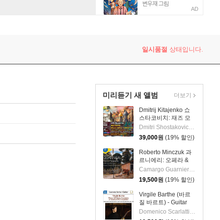
AD
er: Konzertstuck / Sibelius: Violin Concerto)
일시품절
상태입니다.
미리듣기 새 앨범
더보기
Dmitrij Kitajenko 쇼
스타코비치: 재즈 모
음곡, 발레 모음곡, 협
Dmitri Shostakovich 작곡 외 6명
주곡들
39,000
원
(19% 할인)
(Shostakovich: Jazz
Suite; Ballet Suites;
Roberto Minczuk 과
Concertos)
르니에리: 오페라 &
관현악 작품집
Camargo Guarnieri 작곡 외 2명
(Guarnieri: Pedro
19,500
원
(19% 할인)
Malazarte)
Virgile Barthe (바르
질 바르트) - Guitar
Recital (기타 리사이
Domenico Scarlatti 작곡 외 5명
틀)