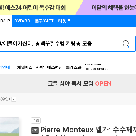
D/LP
DVD/BD
문구
/GIFT
티켓
장안내
채널예스
사락
예스펀딩
클래스24
독서유형검사
RBTI Lab
독서유형검사
크클 심야 독서 모임
OPEN
(수입)
수입
Pierre Monteux 엘가: 수수
CD