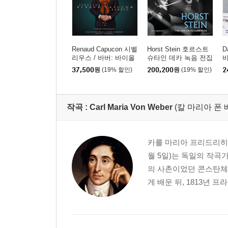
Renaud Capucon 시벨
Horst Stein 호르스트
D
리우스 / 바버: 바이올
슈타인 데카 녹음 전집
비
린 협주곡 (Sibelius / B
(The Decca Recording
37,500
원
(19% 할인)
200,200
원
(19% 할인)
2
arber: Violin Concerto
s)
들
s) [SACD Hybrid]
w
작곡 :
Carl Maria Von Weber
(칼 마리아 폰 
카를 마리아 프리드리히 에른스트 
월 5일)는 독일의 작곡
의 사촌이었던 콘스탄체
게 배운 뒤, 1813년 프라