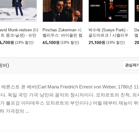
avid Munk-nielsen (다
Pinchas Zukerman 시
박수예 (Sueye Park) -
Da
트 뭉크-닐센) - 슈만
벨리우스: 바이올린 협
골드마르크 / 시벨리우
엘
과 시벨리우스의 작품
주곡 / 베토벤: 로망스
스: 바이올린과 관현악
전집
4,700
원
(19% 할인)
65,100
원
(19% 할인)
21,100
원
(19% 할인)
20
 '불과 침묵 사이' (Bet
(Sibelius: Violin Concer
을 위한 작품들 (Goldm
ar
een Fire & Silence)
to / Beethoven: Roman
ark & Sibelius: Works
[
ces For) [LP]
For Violin And Orchestr
a) [SACD Hybrid]
베버)
관심작가
폰 베버(Carl Maria Friedrich Ernest von Weber, 1786년 11
가다. 독일 국민 가극·낭만파 음악의 창시자이다. 모차르트의 친척, 외
가 볼프강 아마데우스 모차르트의 부인이다.) 어릴 때부터 재능이 뛰
하 가극장의 ...