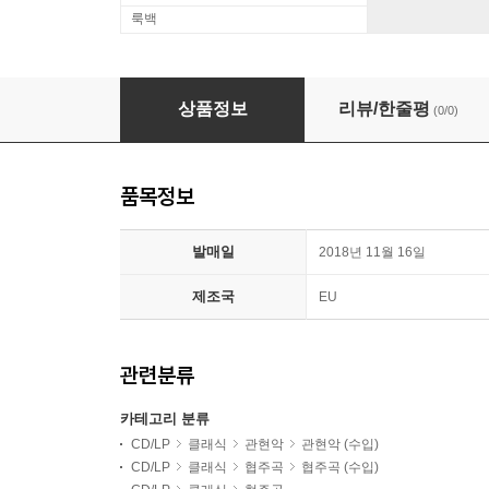
룩백
Pierre Monteux 엘가: 수수께끼 변주곡 / 베버: 소협주곡
상품정보
리뷰/한줄평
(0/0)
품목정보
발매일
2018년 11월 16일
제조국
EU
관련분류
카테고리 분류
CD/LP
클래식
관현악
관현악 (수입)
CD/LP
클래식
협주곡
협주곡 (수입)