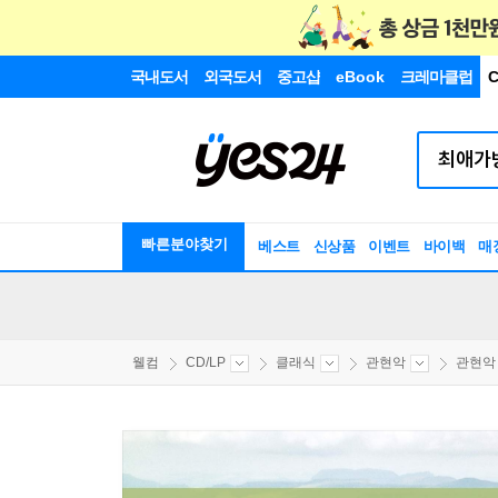
국내도서
외국도서
중고샵
eBook
크레마클럽
C
빠른분야찾기
베스트
신상품
이벤트
바이백
매
웰컴
CD/LP
클래식
관현악
관현악 