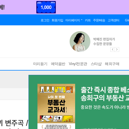
로그인
회원가입
마이페이지
카트
주문/배송
고객센터
Gl
미리듣기
예약음반
Vinyl전문관
스타샵
해외구매
께끼 변주곡 / 베버: 소협주곡 / 시벨리우스: