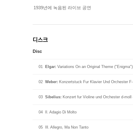
1939년에 녹음된 라이브 공연
디스크
Disc
01
Elgar:
Variations On an Original Theme ("Enigma")
02
Weber:
Konzertstuck Fur Klavier Und Orchester F-
03
Sibelius:
Konzert fur Violine und Orchester d-moll 
04
Il. Adagio Di Molto
05
Ill. Allegro, Ma Non Tanto