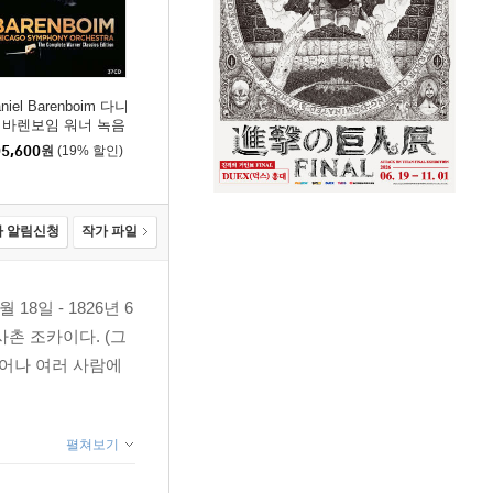
niel Barenboim 다니
 바렌보임 워너 녹음
 (The Complete W
5,600
원
(19% 할인)
ner Classics Edition)
박스세트]
 알림신청
작가 파일
월 18일 - 1826년 6
사촌 조카이다. (그
어나 여러 사람에
펼쳐보기