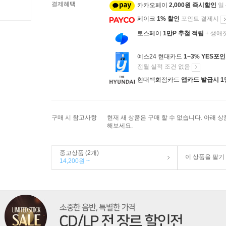
결제혜택
카카오페이
2,000원 즉시할인
일
페이코
1% 할인
포인트 결제시
토스페이
1만P 추첨 적립
+ 생애
예스24 현대카드
1~3% YES포
전월 실적 조건 없음
현대백화점카드
앱카드 발급시 1
구매 시 참고사항
현재 새 상품은 구매 할 수 없습니다. 아래 
해보세요.
중고상품 (2개)
이 상품을 팔기
14,200원 ~