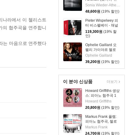
더 아서톤) - 빛 (Or’
Sonia Wieder-Atherton
(light)) [2LP]
48,600
원
(19% 할인)
우리나라에서 이 첼리스트
Pieter Wispelwey 피
터 비스펠베이 - 채널
엘가의 협주곡을 연주합니
클래식 레코딩 전집
119,300
원
(19% 할
(The Complete
인)
Channel Classics
스라는 마음으로 연주했다
Recordings)
Ophelie Gaillard 오
펠리 가이야르 첼로
연주집 (Napoli!)
Ophelie Gaillard
39,200
원
(19% 할인)
이 분야 신상품
더보기
Howard Griffiths 생상
스: 피아노 협주곡 1
번, 첼로 협주곡 1번,
Howard Griffiths
'동물의 사육제'
20,800
원
(19% 할인)
(Saint-Saens: Piano
Concerto No.1, Cello
Markus Frank 플렘:
Concerto No.1, Le
피아노 협주곡, 첼로
Carnaval des
협주곡 (Flem: Piano
Markus Frank
Animaux)
Concerto & Cello
24,700
원
(19% 할인)