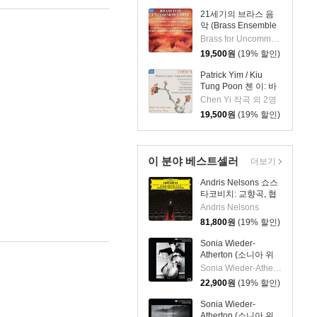
21세기의 브라스 음
악 (Brass Ensemble
Music - 21st Century)
Brass for Uncommon Times 실내악
19,500
원
(19% 할인)
Patrick Yim / Kiu
Tung Poon 첸 이: 바
이올린, 비올라, 피아
Chen Yi 작곡 외 2명
노 작품집 (Chen Yi:
19,500
원
(19% 할인)
Works For Violin,
Viola And Piano)
이 분야 베스트셀러
더보기
Andris Nelsons 쇼스
타코비치: 교향곡, 협
주곡 (Shostakovich:
Andris Nelsons
Symphonies,
81,800
원
(19% 할인)
Concertos, Lady
Macbeth of Mtsensk
Sonia Wieder-
District)
Atherton (소니아 위
더 아서톤) - 빛 (Or’
Sonia Wieder-Atherton
(light))
22,900
원
(19% 할인)
Sonia Wieder-
Atherton (소니아 위