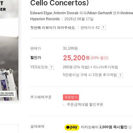
Cello Concertos)
Edward Elgar
,
Antonin Dvorak
작곡/
Alban Gerhardt
연주/
Andrew
Hyperion Records
2026년 06월 17일
첫번째 리뷰어가 되어주세요.
판매지수 42
판매가
31,100원
25,200
원
할인가
(19% 할인)
YES포인트
260원 (1% 적립) + 마니아추가적립
5만원이상 구매 시 2천원 추가적립
추가혜택쿠폰
쿠폰받기
주문금액대별 할인쿠폰
결제혜택
카카오페이
2,000원 즉시할인
일