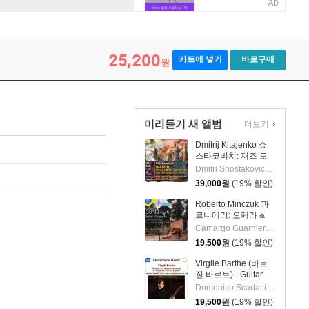
AD
25,200
카트에 넣기
바로구매
원
미리듣기 새 앨범
더보기
Dmitrij Kitajenko 쇼
스타코비치: 재즈 모
음곡, 발레 모음곡, 협
Dmitri Shostakovich 작곡 외 6명
주곡들
39,000
원
(19% 할인)
(Shostakovich: Jazz
Suite; Ballet Suites;
Roberto Minczuk 과
Concertos)
르니에리: 오페라 &
관현악 작품집
Camargo Guarnieri 작곡 외 2명
(Guarnieri: Pedro
19,500
원
(19% 할인)
Malazarte)
Virgile Barthe (바르
질 바르트) - Guitar
Recital (기타 리사이
Domenico Scarlatti 작곡 외 5명
틀)
19,500
원
(19% 할인)