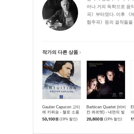
어나 거의 독학으로 음악
곡》부터였다. 이후 《
협주곡》등의 걸작들을 남
작가의 다른 상품
Gautier Capucon 고티
Barbican Quartet (바비
E
에 카퓌송 - 첼로 소품
칸 콰르텟) - 내면의 빛
이
집 '인투이션' (Intuition)
(Lux Intus)
레
50,100
원
(19% 할인)
20,800
원
(19% 할인)
1
[UHQCD]
m
o
2