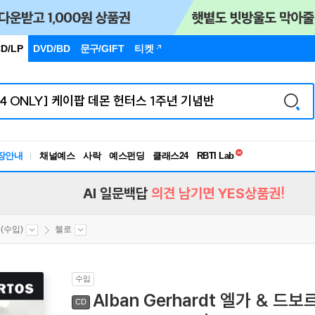
D/LP
DVD/BD
문구
/GIFT
티켓
독서유형검사
장안내
채널예스
사락
예스펀딩
클래스24
RBTI Lab
독서유형검사
AI 일문백답
의견 남기면 YES상품권!
(수입)
첼로
수입
Alban Gerhardt 엘가 & 드보르
CD