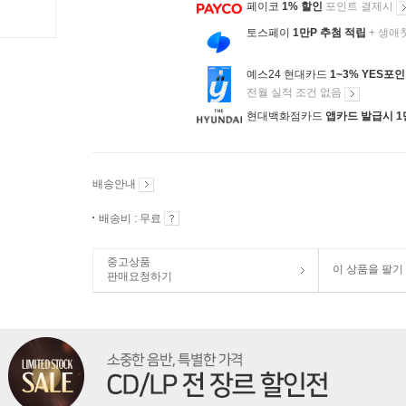
페이코
1% 할인
포인트 결제시
토스페이
1만P 추첨 적립
+ 생애
예스24 현대카드
1~3% YES포
전월 실적 조건 없음
현대백화점카드
앱카드 발급시 1
배송안내
배송비 : 무료
중고상품
이 상품을 팔기
판매요청하기