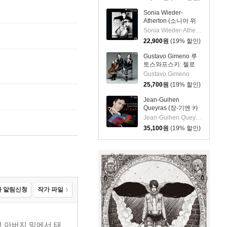
Concerto)
Sonia Wieder-
Atherton (소니아 위
더 아서톤) - 빛 (Or’
Sonia Wieder-Atherton
(light))
22,900
원
(19% 할인)
Gustavo Gimeno 루
토스와프스키: 첼로
협주곡 (Lutoslawski:
Gustavo Gimeno
Concerto for Cello)
25,700
원
(19% 할인)
Jean-Guihen
Queyras (장-기엔 카
레스) - C.P.E. 바흐
Jean-Guihen Queyras
(C.P.E. Bach)
35,100
원
(19% 할인)
 알림신청
작가 파일
 아버지 밑에서 태