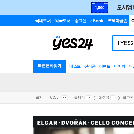
국내도서
외국도서
중고샵
eBook
크레마클럽
C
빠른분야찾기
베스트
신상품
이벤트
바이백
매
웰컴
CD/LP
클래식
협주곡
협주곡 