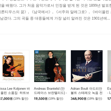
을 배웠다. 그가 처음 음악가로서 인정을 받게 된 것은 1899년 발
제론티우스의 꿈》, 《남국에서》, 《서주와 알레그로》, 《바이올린 
겼다. 그의 곡들 중 대중들에게 가장 널리 알려진 것은 1901년에...
lissa Lee Koljonen 바
Andreas Brantelid (안
Adrian Boult 아드리안
Es
올린 소품집: 하트브
드레아스 브란텔리드) -
볼트 스테레오 녹음 전
- 
이크 (Heartbreak: Ro
영국 첼로 작품집 (Engl
집 (THE Stereo Record
17,000
원
(19% 할인)
19,500
원
(19% 할인)
348,900
원
(19% 할인)
17
antic Encores For Vi
ish Cello Works)
ings 1956-1978)[79CD
lin) [투명 클리어 컬러
박스세트]
LP]