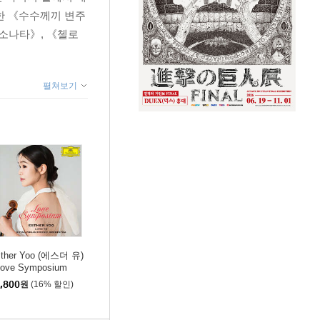
표한 《수수께끼 변주
소나타》, 《첼로
펼쳐보기
ther Yoo (에스더 유)
Love Symposium
,800
원
(16% 할인)