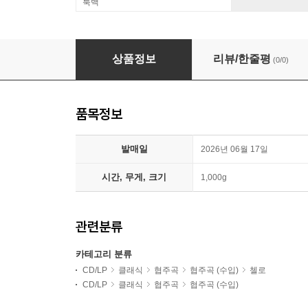
룩백
Alban Gerhardt 엘가 & 드보르작: 첼로 협주곡 (Elg
상품정보
리뷰/한줄평
(0/0)
품목정보
발매일
2026년 06월 17일
시간, 무게, 크기
1,000g
관련분류
카테고리 분류
CD/LP
클래식
협주곡
협주곡 (수입)
첼로
CD/LP
클래식
협주곡
협주곡 (수입)