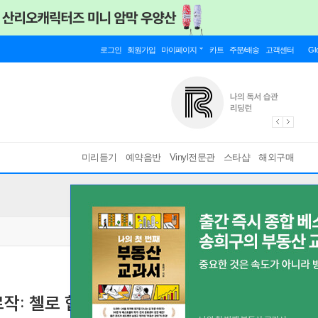
로그인
회원가입
마이페이지
카트
주문/배송
고객센터
Gl
미리듣기
예약음반
Vinyl전문관
스타샵
해외구매
작: 첼로 협주곡 (Elgar & Dvorak: