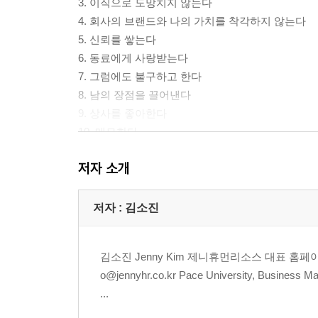
3. 이직으로 도망치지 않는다
4. 회사의 브랜드와 나의 가치를 착각하지 않는다
5. 신뢰를 쌓는다
6. 동료에게 사랑받는다
7. 그럼에도 불구하고 한다
8. 남의 장점을 끌어낸다
9. 상사를 좋아한다
10. 메모한다
11. SHOW를 잘한다
저자 소개
12. MBA를 하지 않는다
13. 술자리에서 실수하지 않는다
저자 : 김소진
PART 4. 라이프
김소진 Jenny Kim 제니휴먼리소스 대표 홈페이지: http:
1. 사생활이 깨끗하다
o@jennyhr.co.kr Pace University, Business
2. 법인카드를 함부로 쓰지 않는다
...
3. 색소폰을 분다
4. 아침을 먹는다