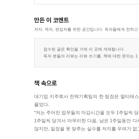
5. 가정적이다
6. 주식을 하지 않는다
만든 이 코멘트
7. 이야깃거리가 많다
저자, 역자, 편집자를 위한 공간입니다. 독자들에게 전하고
8. 자신이 무엇을 원하는지 안다
9. 위기 때 더욱 도약한다
10. 꿈을 꾼다
접수된 글은 확인을 거쳐 이 곳에 게재됩니다.
11. 상상한다
독자 분들의 리뷰는 리뷰 쓰기를, 책에 대한 문의는 1:
에필로그
행복하라!
책 속으로
대기업 지주회사 전략기획팀의 한 팀장은 멀티태스킹
물었다.
“저는 주어진 업무들의 마감시간을 모두 1주일씩 
1주일씩 당겨서 마무리한 다음, 남은 1주일동안 
않지만, 일정을 못 맞추는 실수를 저지를 우려가 없