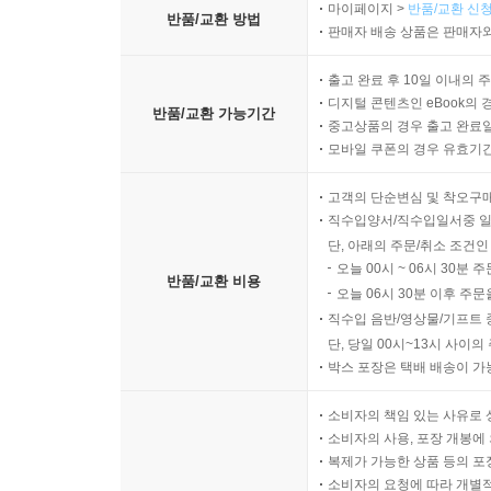
마이페이지 >
반품/교환 신청
반품/교환 방법
판매자 배송 상품은 판매자와
출고 완료 후 10일 이내의 
디지털 콘텐츠인 eBook의 
반품/교환 가능기간
중고상품의 경우 출고 완료일
모바일 쿠폰의 경우 유효기간(
고객의 단순변심 및 착오구
직수입양서/직수입일서중 일
단, 아래의 주문/취소 조건인
오늘 00시 ~ 06시 30분 
반품/교환 비용
오늘 06시 30분 이후 주문
직수입 음반/영상물/기프트 
단, 당일 00시~13시 사이
박스 포장은 택배 배송이 가
소비자의 책임 있는 사유로 
소비자의 사용, 포장 개봉에 
복제가 가능한 상품 등의 포장을 
소비자의 요청에 따라 개별