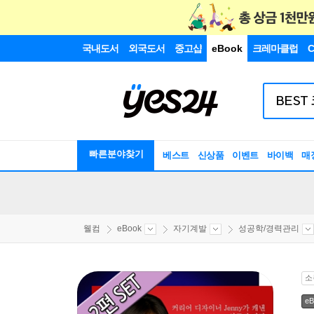
국내도서
외국도서
중고샵
eBook
크레마클럽
C
빠른분야찾기
베스트
신상품
이벤트
바이백
매
웰컴
eBook
자기계발
성공학/경력관리
소
eB