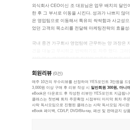
외식회사 CEO이신 조 대표님은 업무 배치의 달인
한 후 그 부서로 이동을 시킨다. 성과가 나쁘지 않
은 영업팀으로 이동해서 특유의 싹싹함과 사교성으
었던 고객의 목소리를 전달해 마케팅전략의 효율성을
국내 중견 가구회사 영업팀에 근무하는 양 과장은 자
견을 대놓고 무시하고 반박하기도 자주 했다. 그러던
장은 평소 생각해온 대로 팀장의 부족한 부분을 상무
신을 인정하는 상무에게 고마운 마음을 느끼며, 무능
회원리뷰
인이었다.
(0건)
매주 10건의 우수리뷰를 선정하여 YES포인트 3만원을 드
3,000원 이상 구매 후 리뷰 작성 시
일반회원 300원, 마니아
eBook은 다운로드 후 작성한 리뷰만 YES포인트 지급됩니
아주 멋쟁이이신 대기업 화학회사 CEO 박 대표님의
클래스는 첫번째 회차 주문확정 시점부터 마지막 회차 주문
니요, 제가 신입사원 때부터 매년 써 온 수첩들입니다
사락 독서모임으로 진행된 클래스는 사락 독서모임 게시판
표, 뒷장에는 매일 아침저녁으로 읽으며 다짐했던 
eBook 페이백, CD/LP, DVD/Blu-ray, 패션 및 판매금
만난 사람, 나누었던 이야기와 새로운 아이디어 등