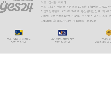
대표 : 김석환, 최세라
주소 : 서울시 영등포구 은행로 11, 5층~6층(여의도동,일신
사업자등록번호 : 229-81-37000 통신판매업신고 : 제 200
이메일 : yes24help@yes24.com 호스팅 서비스사업자 :
Copyright ⓒ YES24 Corp. All Rights Reserved.