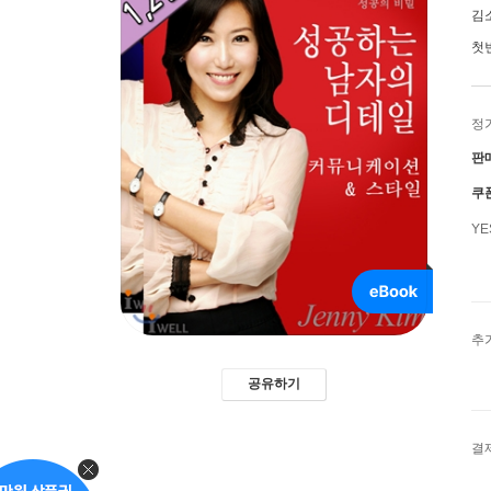
김
첫
정
판
쿠
Y
추
공유하기
결