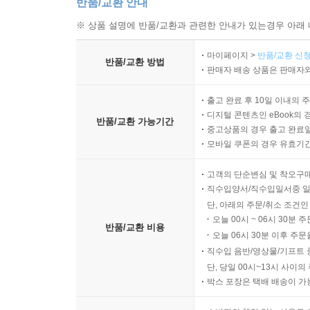
반품/교환 안내
※ 상품 설명에 반품/교환과 관련한 안내가 있는경우 아래 
마이페이지 >
반품/교환 신청
반품/교환 방법
판매자 배송 상품은 판매자와
출고 완료 후 10일 이내의 
디지털 콘텐츠인 eBook의 
반품/교환 가능기간
중고상품의 경우 출고 완료일
모바일 쿠폰의 경우 유효기간(
고객의 단순변심 및 착오구
직수입양서/직수입일서중 일
단, 아래의 주문/취소 조건인
오늘 00시 ~ 06시 30분 
반품/교환 비용
오늘 06시 30분 이후 주문
직수입 음반/영상물/기프트 
단, 당일 00시~13시 사이
박스 포장은 택배 배송이 가