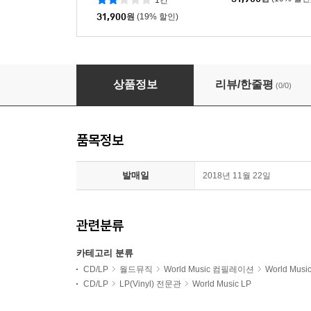
1건
31,900
원
(19% 할인)
이태리 칸초네 모음집 (Ciao Italia) [LP]
상품정보
리뷰/한줄평
(0/0)
품목정보
발매일
2018년 11월 22일
관련분류
카테고리 분류
CD/LP
월드뮤직
World Music 컴필레이션
World Mu
CD/LP
LP(Vinyl) 전문관
World Music LP