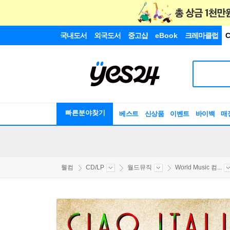
국내도서
외국도서
중고샵
eBook
크레마클럽
C
빠른분야찾기
베스트
신상품
이벤트
바이백
매
웰컴
CD/LP
월드뮤직
World Music 컴...