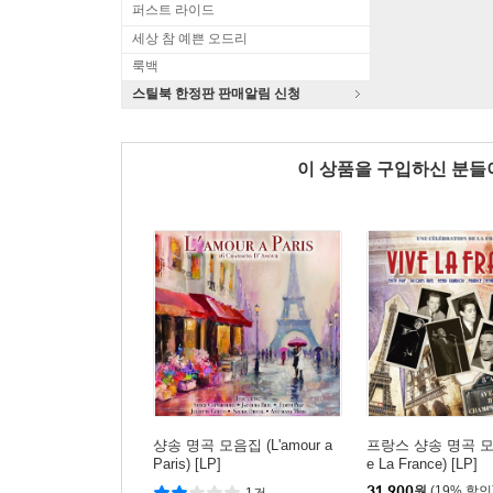
퍼스트 라이드
세상 참 예쁜 오드리
룩백
스틸북 한정판 판매알림 신청
이 상품을 구입하신 분
샹송 명곡 모음집 (L'amour a
프랑스 샹송 명곡 모음
Paris) [LP]
e La France) [LP]
31,900
원
(19% 할인