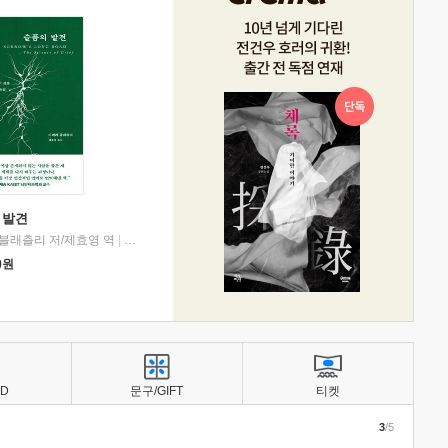
 발견
블래츨리 저/제효영 역
|
디플롯
0
원
BD
문구/GIFT
티켓
3
/5