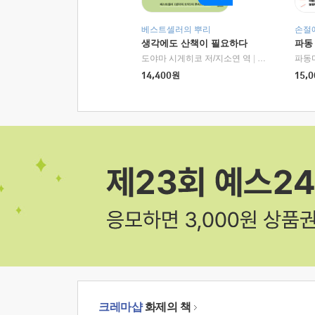
베스트셀러의 뿌리
손절
생각에도 산책이 필요하다
파동
도야마 시게히코 저/지소연 역
|
알에이치코리아(
파동
14,400
원
15,0
크레마샵
화제의 책