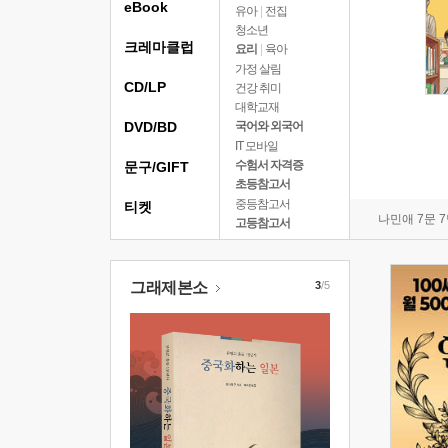
eBook
유아
|
전집
청소년
크레마클럽
요리
|
육아
가정 살림
CD/LP
건강 취미
대학교재
DVD/BD
국어와 외국어
IT 모바일
수험서 자격증
문구/GIFT
초등참고서
중등참고서
티켓
나민애 7문 
고등참고서
그래제본소
3
/5