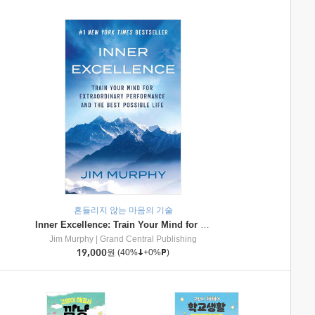
흔들리지 않는 마음의 기술
Inner Excellence: Train Your Mind for Extraordinary Performance and the Best Possible Life
Jim Murphy
|
Grand Central Publishing
19,000
원
(40%
+0%
)