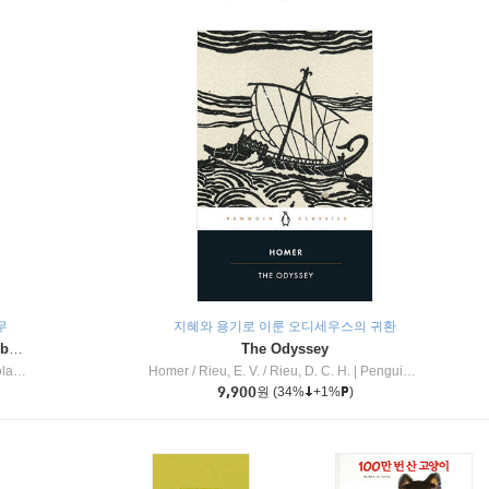
무
지혜와 용기로 이룬 오디세우스의 귀환
Dragon Masters #32 : Heart of the Ruby Dragon (A Branches Book)
The Odyssey
c Inc
Homer / Rieu, E. V. / Rieu, D. C. H.
|
Penguin Group
9,900
원
(34%
+1%
)