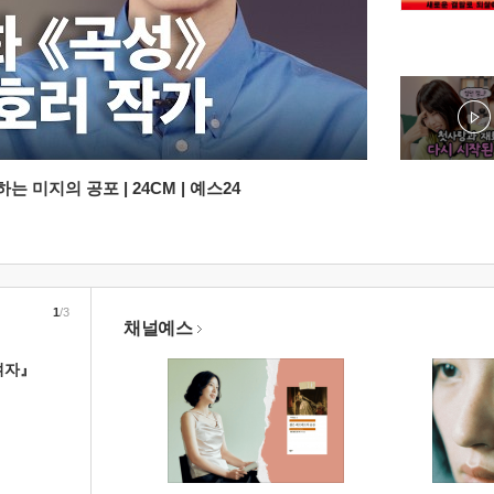
 미지의 공포 | 24CM | 예스24
1
/3
채널예스
여자』