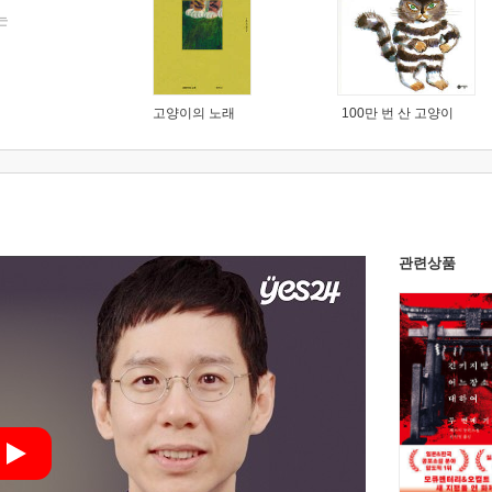
는
고양이의 노래
100만 번 산 고양이
관련상품