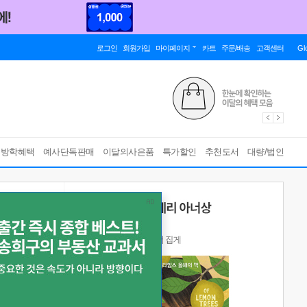
로그인
회원가입
마이페이지
카트
주문/배송
고객센터
Gl
름방학혜택
예사단독판매
이달의사은품
특가할인
추천도서
대량/법인