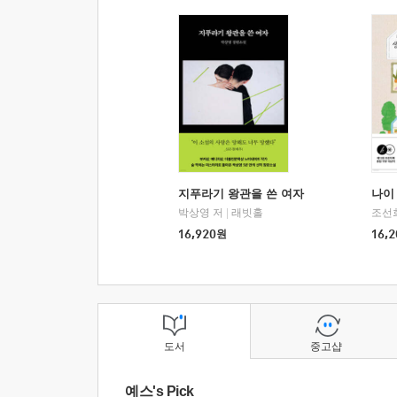
지푸라기 왕관을 쓴 여자
나이 
박상영 저
|
래빗홀
조선
16,920
원
16,2
도서
중고샵
예스's Pick