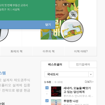
닫기
화제의 책
이주의 책
이책 어때?
베스트셀러
인기검색어
스템
국내도서
리오 설계자 제도권주식
1~5위
|
6~10위
트폴리오 설계에 집중
세네카, 오늘을 빼앗기
F 전략으로 평생 현금
고 있는 당신에게
루키우스 안나이우스 세네카 저/하와이 대저택 편역
투명한 나선
 수업