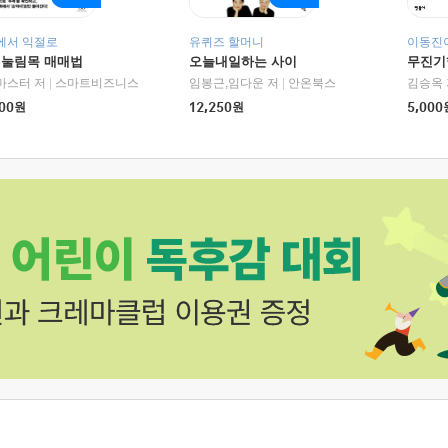
에서 익절로
유퀴즈 할머니
이동진이
 눌림목 매매법
오늘내일하는 사이
무진기행
RHK)
마스터 저
|
스마트비즈니스
임봉근,임다운 저
|
안온북스
김승옥 
00
원
12,250
원
5,000