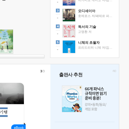
히가시노 게이고 저/김선영 역
오디세이아
호메로스 저/페테르 파울 루벤스 그림/박문재 역
독서의 기술
고명환 저
니체의 초월자
프리드리히 니체 저/김철 편역
3
/3
출판사 추천