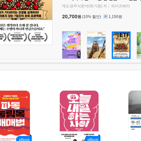
제도권주식분석(최기원) 저
와이즈베리
20,700
원
(10% 할인)
1,150원