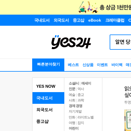
국내도서
외국도서
중고샵
eBook
크레마클럽
C
빠른분야찾기
베스트
신상품
이벤트
바이백
매
소설/시
|
에세이
YES NOW
인문
|
역사
예술
|
종교
국내도서
사회
|
과학
경제 경영
외국도서
자기계발
만화
|
라이트노벨
중고샵
여행
|
잡지
어린이