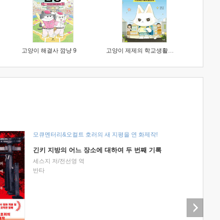
고양이 해결사 깜냥 9
고양이 제제의 학교생활 1 : 초등학생이 이렇게 힘들 줄이야
모큐멘터리&오컬트 호러의 새 지평을 연 화제작!
긴키 지방의 어느 장소에 대하여 두 번째 기록
세스지 저/전선영 역
반타