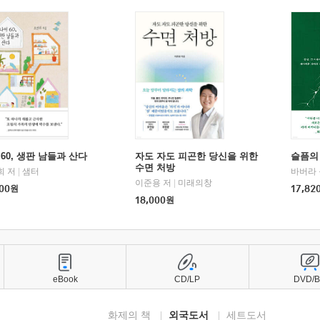
60, 생판 남들과 산다
자도 자도 피곤한 당신을 위한
슬픔의
수면 처방
희 저
|
샘터
바버라 
이준용 저
|
미래의창
00
원
17,82
18,000
원
eBook
CD/LP
DVD/
화제의 책
외국도서
세트도서