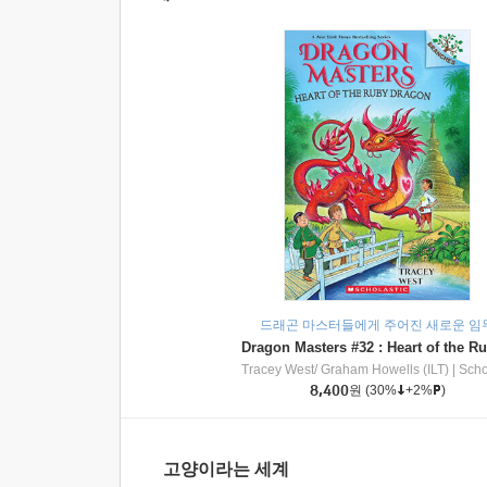
드래곤 마스터들에게 주어진 새로운 임
Tracey West/ Graham Howells (ILT)
|
Scholasti
8,400
원
(30%
+2%
)
고양이라는 세계