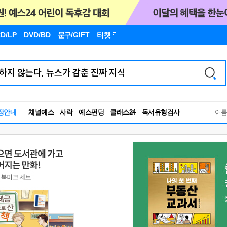
D/LP
DVD/BD
문구
/GIFT
티켓
독서유형검사
장안내
채널예스
사락
예스펀딩
클래스24
RBTI Lab
여
독서유형검사