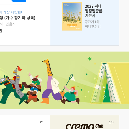
 가장 사랑한!
 (가수 장기하 낭독)
저
|
민음사
원
2
/3
1
/3