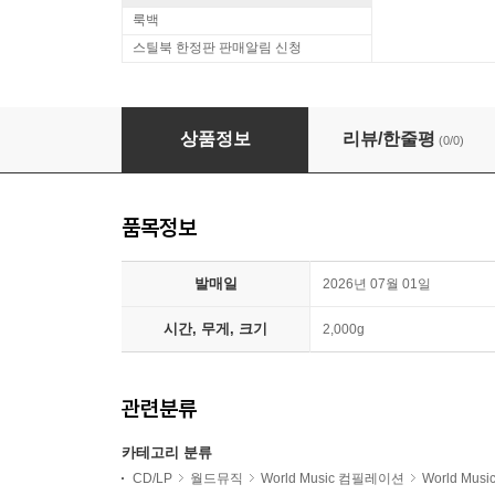
룩백
스틸북 한정판 판매알림 신청
이태리 칸초네 모음집 (Ciao Italia) [럭키 딥 마블
상품정보
리뷰/한줄평
(0/0)
품목정보
발매일
2026년 07월 01일
시간, 무게, 크기
2,000g
관련분류
카테고리 분류
CD/LP
월드뮤직
World Music 컴필레이션
World Mu