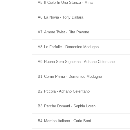
A5
Il Cielo In Una Stanza - Mina
A6
La Novia - Tony Dallara
A7
Amore Twist - Rita Pavone
A8
Le Farfalle - Domenico Modugno
A9
Ruona Sera Signorina - Adriano Celentano
B1
Come Prima - Domenico Modugno
B2
Pccola - Adriano Celentano
B3
Perche Domani - Sophia Loren
B4
Mambo Italiano - Carla Boni