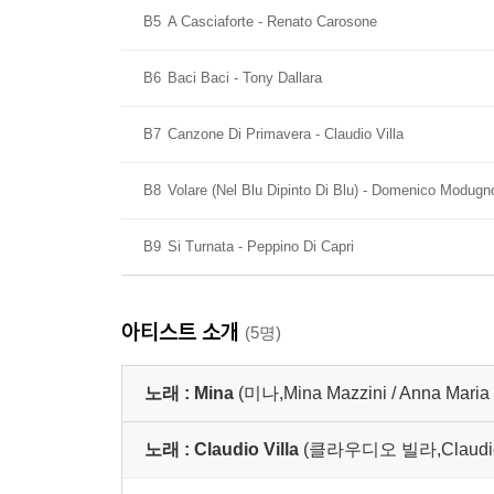
B5
A Casciaforte - Renato Carosone
B6
Baci Baci - Tony Dallara
B7
Canzone Di Primavera - Claudio Villa
B8
Volare (Nel Blu Dipinto Di Blu) - Domenico Modugn
B9
Si Turnata - Peppino Di Capri
아티스트 소개
(5명)
노래 :
Mina
(미나,Mina Mazzini / Anna Maria 
노래 :
Claudio Villa
(클라우디오 빌라,Claudio