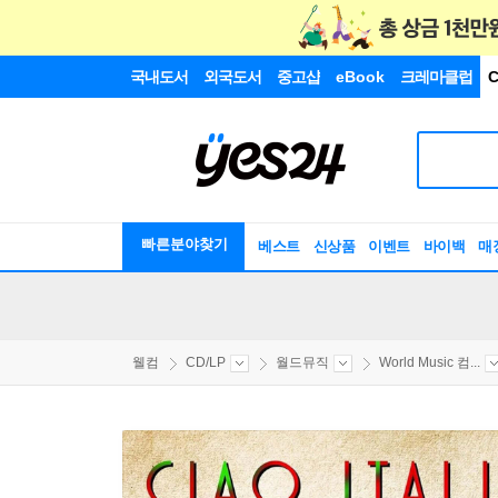
국내도서
외국도서
중고샵
eBook
크레마클럽
C
빠른분야찾기
베스트
신상품
이벤트
바이백
매
웰컴
CD/LP
월드뮤직
World Music 컴...