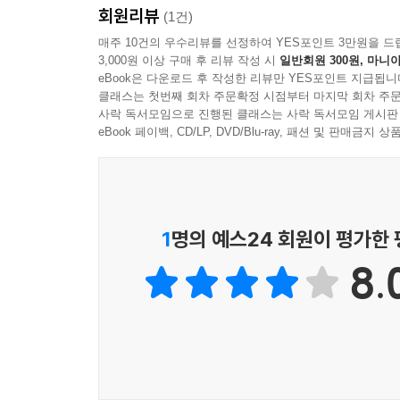
회원리뷰
■ 카프카로 데이터 파이프라인/통합 시스템을 구축
(1건)
의 사용법을 배운다.
매주 10건의 우수리뷰를 선정하여 YES포인트 3만원을 드
3,000원 이상 구매 후 리뷰 작성 시
일반회원 300원, 마니아
■ 카프카로 데이터 미러링을 구현하는 방법을 배운
eBook은 다운로드 후 작성한 리뷰만 YES포인트 지급됩니
■ 카프카 시스템을 운영 및 관리하는 방법을 배운다
클래스는 첫번째 회차 주문확정 시점부터 마지막 회차 주문
■ 카프카 시스템의 메트릭을 이해하고 모니터링하는
사락 독서모임으로 진행된 클래스는 사락 독서모임 게시판
■ 스트림 프로세싱 시스템의 핵심 개념과 카프카 
eBook 페이백, CD/LP, DVD/Blu-ray, 패션 및 판매금
1
명의 예스24 회원이 평가한
8.