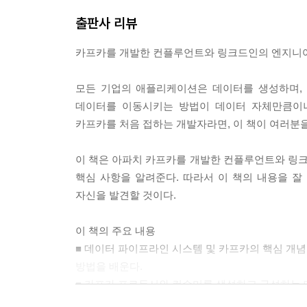
스트림 프로세싱이란? ...... 282
한 브로커의 파티션 총계는 자주 변경되지 않는다.
스트림 프로세싱 개념 ...... 285
출판사 리뷰
팔로어 중 어느 것이든 관계없이 그 브로커가 갖는
스트림 프로세싱 디자인 패턴 ...... 291
모니터링하는 것이 더 중요하다. 왜냐하면 클러스터
카프카를 개발한 컨플루언트와 링크드인의 엔지니어
카프카 스트림즈 사용 예 ...... 300
세 내역은 표 10-8과 같다. --- p.259
카프카 스트림즈: 아키텍처 오버뷰 ...... 309
모든 기업의 애플리케이션은 데이터를 생성하며, 
스트림 프로세싱 이용 사례 ...... 313
맥OS는 다윈(Darwin)을 기반으로 한다(다윈은 F
데이터를 이동시키는 방법이 데이터 자체만큼이나
스트림 프로세싱 프레임워크 선택하기 ...... 315
유닉스에 맞게 설계된 애플리케이션을 그리 어렵지 않게
카프카를 처음 접하는 개발자라면, 이 책이 여러분
요약 ...... 316
니저를 사용해서 간단하게 설치하는 방법과 자바 및
이 책은 아파치 카프카를 개발한 컨플루언트와 링
APPENDIX 다른 운영체제에 카프카 설치하기 __ 3
--- p.322
핵심 사항을 알려준다. 따라서 이 책의 내용을 
윈도우 시스템에 설치하기 ...... 317
자신을 발견할 것이다.
맥OS에 설치하기 ...... 322
이 책의 주요 내용
■ 데이터 파이프라인 시스템 및 카프카의 핵심 개
방법을 배운다.
■ 카프카 프로듀서와 컨슈머를 생성하고 구성하는 
■ 카프카의 원활한 실무 사용에 도움이 될 핵심적인