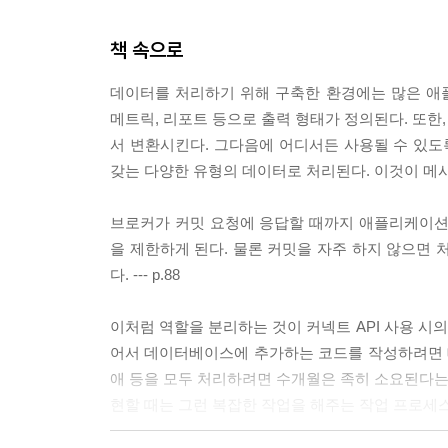
컨슈머 그룹 ...... 215
동적 구성 변경 ...... 220
책 속으로
파티션 관리 ...... 224
메시지 읽기와 쓰기 도구 ...... 233
데이터를 처리하기 위해 구축한 환경에는 많은 애
클라이언트 ACL ...... 240
메트릭, 리포트 등으로 출력 형태가 정의된다. 또한
안전하지 않은 작업 ......
서 변환시킨다. 그다음에 어디서든 사용될 수 있도
요약 ...... 243
갖는 다양한 유형의 데이터로 처리된다. 이것이 메시지 
CHAPTER 10 카프카 모니터링 __ 245
브로커가 커밋 요청에 응답할 때까지 애플리케이션
메트릭 개요 ...... 245
을 제한하게 된다. 물론 커밋을 자주 하지 않으면 
카프카 브로커 메트릭 ...... 248
다. --- p.88
클라이언트 모니터링 ...... 270
지연 모니터링 ...... 278
이처럼 역할을 분리하는 것이 커넥트 API 사용 시
End-to-End 모니터링 ...... 279
어서 데이터베이스에 추가하는 코드를 작성하려면 대략 하
요약 ...... 280
애 등을 모두 처리하려면 수개월은 족히 소요된다는 
현할 때는 그런 복잡한 작업을 해주는 작업 프로세스에 
CHAPTER 11 스트림 프로세싱 __ 281