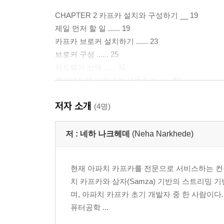
CHAPTER 2 카프카 설치와 구성하기 __ 19
제일 먼저 할 일 ...... 19
카프카 브로커 설치하기 ...... 23
브로커 구성 ...... 25
하드웨어 선택 ...... 31
클라우드에서 카프카 사용하기 ...... 33
카프카 클러스터 ...... 34
저자 소개
실제 업무 사용 시 고려사항 ...... 40
(4명)
요약 ...... 43
저 :
네하 나크헤데
(Neha Narkhede)
CHAPTER 3 카프카 프로듀서: 카프카에 메시지 쓰기 
프로듀서 개요 ...... 46
현재 아파치 카프카를 전문으로 서비스하는 컨플루언트
카프카 프로듀서 구성하기 ...... 48
치 카프카와 삼자(Samza) 기반의 스트리밍
카프카에 메시지 전송하기 ...... 51
며, 아파치 카프카 초기 개발자 중 한 사람이
프로듀서 구성하기 ...... 54
퓨터공학 ...
직렬처리기 ...... 58
파티션 ...... 66