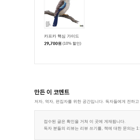
CHAPTER 7 데이터 파이프라인 구축하기 __ 151
데이터 파이프라인 구축 시 고려사항 ...... 152
카프카 커넥트 vs. 프로듀서/컨슈머 ...... 158
카프카 커넥트 ...... 159
카프카 핵심 가이드
29,700
원
(10% 할인)
카프카 커넥트의 대안 ...... 175
요약 ...... 176
CHAPTER 8 크로스 클러스터 데이터 미러링 __ 17
크로스 클러스터 미러링의 이용 사례 ...... 180
다중 클러스터 아키텍처 ...... 181
만든 이 코멘트
아파치 카프카의 미러메이커 ...... 194
다른 크로스 클러스터 미러링 솔루션 ...... 204
저자, 역자, 편집자를 위한 공간입니다. 독자들에게 전하고
요약 ...... 207
접수된 글은 확인을 거쳐 이 곳에 게재됩니다.
CHAPTER 9 카프카 관리하기 __ 209
독자 분들의 리뷰는 리뷰 쓰기를, 책에 대한 문의는 1:
토픽 작업 ...... 209