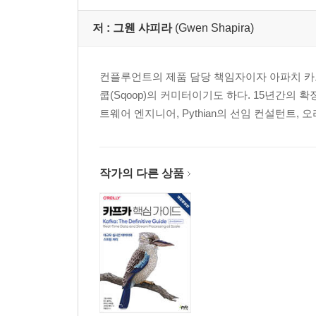
구버전의 프로듀서 API들 ...... 69
저 :
그웬 샤피라
(Gwen Shapira)
요약 ...... 69
CHAPTER 4 카프카 컨슈머: 카프카에서 데이터 읽기 
컨플루언트의 제품 담당 책임자이자 아파치 카프카
카프카 컨슈머의 중요 개념 ...... 71
쿱(Sqoop)의 커미터이기도 하다. 15년간의 
카프카 컨슈머 생성하기 ...... 77
트웨어 엔지니어, Pythian의 선임 컨설턴트, 
토픽 구독하기 ...... 78
폴링 루프 ...... 79
컨슈머 구성하기 ...... 81
작가의 다른 상품
커밋과 오프셋 ...... 85
리밸런싱 리스너 ...... 92
특정 오프셋을 사용해서 레코드 소비하기 ...... 95
어떻게 폴링 루프를 벗어나야 할까? ...... 98
역직렬처리기 ...... 100
독자 실행 컨슈머: 그룹 없이 하나의 컨슈머만 사용하는 이
구버전의 컨슈머 API들 ...... 105
요약 ...... 106