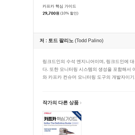
카프카 핵심 가이드
CHAPTER 5 카프카 내부 메커니즘 __ 107
29,700
원
(10% 할인)
클러스터 멤버십 ...... 107
컨트롤러 ...... 109
복제 ...... 110
저 :
토드 팔리노
(Todd Palino)
요청 처리 ...... 112
스토리지 ...... 120
요약 ...... 128
링크드인의 수석 엔지니어이며, 링크드인에 대규
다. 또한 모니터링 시스템의 생성을 포함해서 
CHAPTER 6 신뢰성 있는 데이터 전달 __ 129
와 카프카 컨슈머 모니터링 도구의 개발자이기
신뢰성 보장 ...... 130
복제 ...... 131
브로커 구성 ...... 132
작가의 다른 상품
신뢰성 있는 시스템에서 프로듀서 사용하기 ...... 13
신뢰성 있는 시스템에서 컨슈머 사용하기 ...... 141
시스템 신뢰성 검사하기 ...... 146
요약 ...... 149