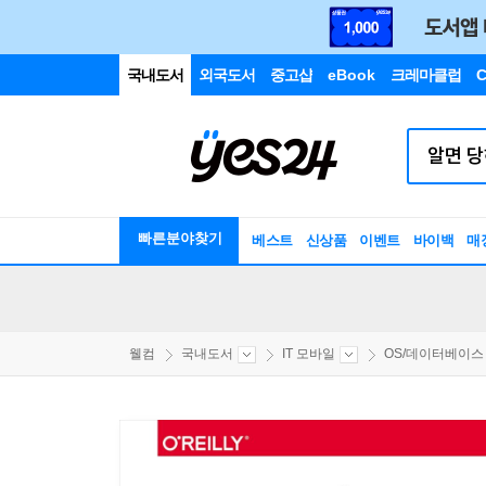
국내도서
외국도서
중고샵
eBook
크레마클럽
C
빠른분야찾기
베스트
신상품
이벤트
바이백
매
웰컴
국내도서
IT 모바일
OS/데이터베이스