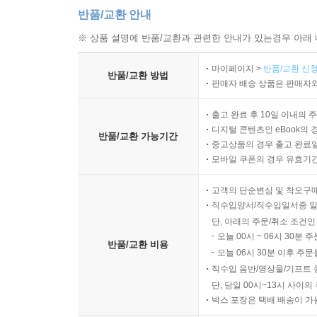
반품/교환 안내
※ 상품 설명에 반품/교환과 관련한 안내가 있는경우 아래 
마이페이지 >
반품/교환 신청
반품/교환 방법
판매자 배송 상품은 판매자와
출고 완료 후 10일 이내의 
디지털 콘텐츠인 eBook의 
반품/교환 가능기간
중고상품의 경우 출고 완료일
모바일 쿠폰의 경우 유효기간(
고객의 단순변심 및 착오구
직수입양서/직수입일서중 일
단, 아래의 주문/취소 조건인
오늘 00시 ~ 06시 30분 
반품/교환 비용
오늘 06시 30분 이후 주문
직수입 음반/영상물/기프트 
단, 당일 00시~13시 사이
박스 포장은 택배 배송이 가