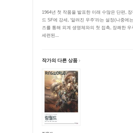
시간 싸움
1964년 첫 작품을 발표한 이래 수많은 단편, 
비행
드 SF에 강세, ‘알려진 우주’라는 설정(나중
양육자
즈를 통해 외계 생명체와의 첫 접촉, 장쾌한 우
세련된...
작가의 다른 상품