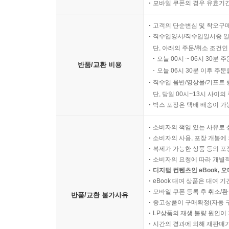
모바일 쿠폰의 경우 유효기간(
고객의 단순변심 및 착오구
직수입양서/직수입일서중 일
단, 아래의 주문/취소 조건인
오늘 00시 ~ 06시 30분 
반품/교환 비용
오늘 06시 30분 이후 주문
직수입 음반/영상물/기프트 
단, 당일 00시~13시 사이
박스 포장은 택배 배송이 가
소비자의 책임 있는 사유로 
소비자의 사용, 포장 개봉에 
복제가 가능한 상품 등의 포장을 
소비자의 요청에 따라 개별
디지털 컨텐츠인 eBook, 
eBook 대여 상품은 대여 기
모바일 쿠폰 등록 후 취소/환
반품/교환 불가사유
중고상품이 구매확정(자동 
LP상품의 재생 불량 원인이 기
시간의 경과에 의해 재판매가