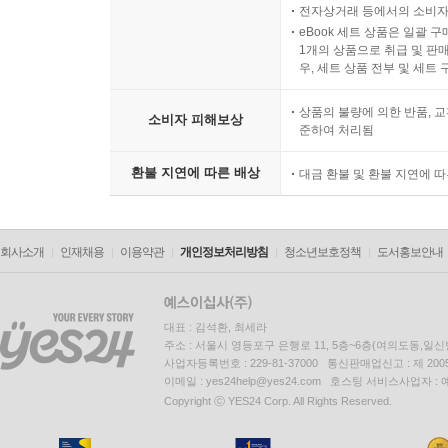
전자상거래 등에서의 소비자
eBook 세트 상품은 일괄 
1개의 상품으로 취급 및 판매
우, 세트 상품 전부 및 세트
상품의 불량에 의한 반품, 교
소비자 피해보상
준하여 처리됨
환불 지연에 따른 배상
대금 환불 및 환불 지연에 
회사소개
인재채용
이용약관
개인정보처리방침
청소년보호정책
도서홍보안내
대표 : 김석환, 최세라
주소 : 서울시 영등포구 은행로 11, 5층~6층(여의도동,일신
사업자등록번호 : 229-81-37000 통신판매업신고 : 제 200
이메일 : yes24help@yes24.com 호스팅 서비스사업자 :
Copyright ⓒ YES24 Corp. All Rights Reserved.