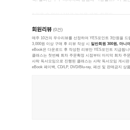
# 믿을 수 없이 낯설고 놀라운 세계, 링월드
회원리뷰
지름이 태양과 지구 사이의 거리와 비슷한 반지
(0건)
백사십사조 제곱킬로미터가 된다. 머릿속에 단번
매주 10건의 우수리뷰를 선정하여 YES포인트 3만원을 드
3,000원 이상 구매 후 리뷰 작성 시
일반회원 300원, 마니아
링월드이고, 이곳에는 대략 삼십 조에 달하는 다양한
eBook은 다운로드 후 작성한 리뷰만 YES포인트 지급됩니
고도의 지능과 첨단의 과학기술을 보유하고 있음
클래스는 첫번째 회차 주문확정 시점부터 마지막 회차 주문
‘퍼페티어’라는 이름을 얻게 된 외계 종족이 링월
사락 독서모임으로 진행된 클래스는 사락 독서모임 게시판
잠재적인 위협을 의미하기 때문이다. 그 외계 종
eBook 페이백, CD/LP, DVD/Blu-ray, 패션 및 판매금
위협을 확인하고 조사하러 떠나는 이야기가 《링월
하지만 본질적으로 사고실험의 산물이었던 링월드가
더해져야 했다. 니븐은 《링월드의 아이들》 서문에
나는 《링월드》의 후속편을 쓸 생각이 없었다. 
《링월드》는 일종의 거대하고 요란스러운 지적 장
독자들이 있다. 하지만 책을 읽고 나서 거기 등
과제물로 받은 것처럼 말이다. 나를 포함한 많은 독