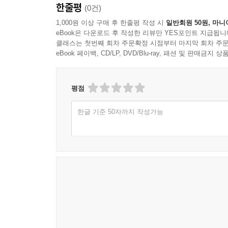
한줄평
(0건)
# 《링월드》가 남긴 미스터리에 대한 해답들
1,000원 이상 구매 후 한줄평 작성 시
일반회원 50원, 마니
eBook은 다운로드 후 작성한 리뷰만 YES포인트 지급됩니
클래스는 첫번째 회차 주문확정 시점부터 마지막 회차 주문
《링월드》 시퀄들이 단순히 기술적인 측면의 오류
eBook 페이백, CD/LP, DVD/Blu-ray, 패션 및 판매금
링월드를 만든 것은 누구이며 왜 만들었으며 언제 
세계가 발견되면 뒤따르기 마련인 온갖 질문에 대한
특히 《링월드의 아이들》은 링월드 자체를 무대
평점
궁금증을 풀어 주었다면 이제 링월드의 미래를 두
한글 기준 50자까지 작성가능
만나고 마는 매력적인 주인공 루이스 우가 이번에는 