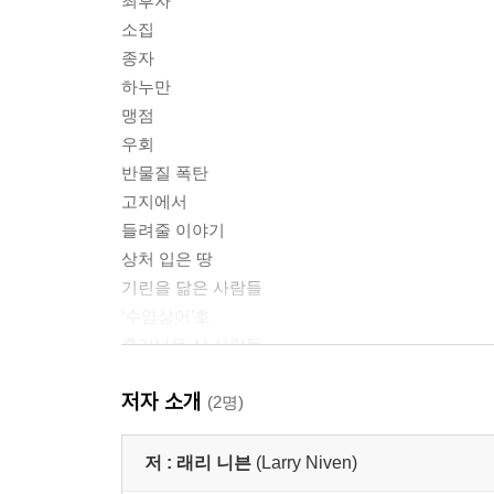
최후자
소집
종자
하누만
맹점
우회
반물질 폭탄
고지에서
들려줄 이야기
상처 입은 땅
기린을 닮은 사람들
‘수염상어’호
흘러나온 산 사람들
프로서피나
저자 소개
합의
(2명)
페널티머트의 성채
링월드의 바닥 면
저 :
래리 니븐
(Larry Niven)
각성