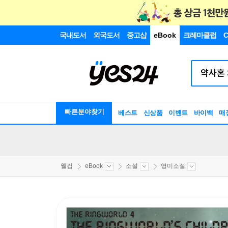
국내도서
외국도서
중고샵
eBook
크레마클럽
C
빠른분야찾기
베스트
신상품
이벤트
바이백
매
웰컴
eBook
소설
영미소설