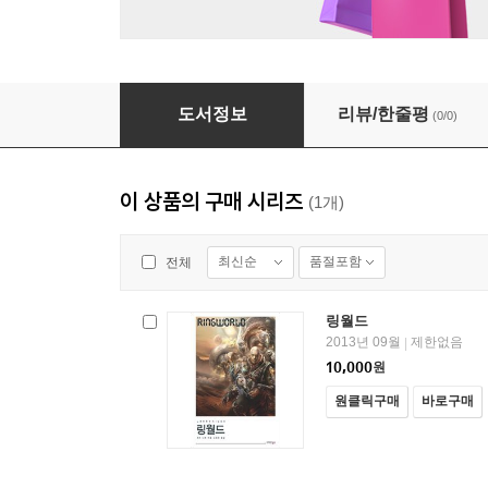
링월드 4 : 링월드의 아이들
도서정보
리뷰/한줄평
(0/0)
이 상품의 구매 시리즈
(1개)
최신순
품절포함
전체
링월드
2013년 09월
제한없음
|
10,000
원
원클릭구매
바로구매