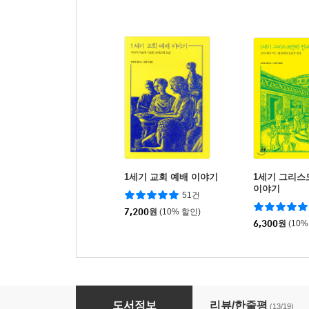
1세기 교회 예배 이야기
1세기 그리스
이야기
51건
7,200
원
(10% 할인)
6,300
원
(10%
1세기 그리스도인의 하루 이야기
도서정보
리뷰/한줄평
(13/19)