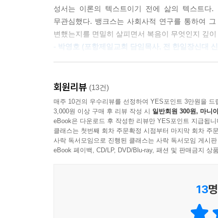
성서는 이론의 텍스트이기 전에 삶의 텍스트다.
무관심했다. 뱅크스는 사회사적 연구를 통하여 그
변했는지를 면밀히 살피면서 복음이 무엇인지 깊이 
- 박영호 (포항제일교회 담임목사, 전 한일장신대 신
그리스도인(Christian)이 ‘그리스도에게 속한 
하루는 어떠한가? 하루 중 만난 사람들과의 대화
회원리뷰
(13건)
실상은 ‘실천적 무신론자’로 살아가는 우리에게 진
매주 10건의 우수리뷰를 선정하여 YES포인트 3만원을 드
일환이며, 우리 자신이 교회임을 사실적으로 그려 준
3,000원 이상 구매 후 리뷰 작성 시
일반회원 300원, 마니아
- 이진오 (세나무교회 담임목사, 건강한작은교회동
eBook은 다운로드 후 작성한 리뷰만 YES포인트 지급됩니
클래스는 첫번째 회차 주문확정 시점부터 마지막 회차 주문
사락 독서모임으로 진행된 클래스는 사락 독서모임 게시판
eBook 페이백, CD/LP, DVD/Blu-ray, 패션 및 판매금
13
명