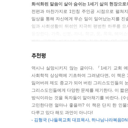
화석화된 말씀이 살아 숨쉬는 1세기 삶의 현장으로
--- p.48
전편과 마찬가지로 1인칭 주인공 시점으로 펼쳐
일상을 통해 자신에게 무슨 일이 일어났는지를 진
뱅크스가 택한 하루는 어찌 보면 평범한 하루와는 거
일과 사회생활이 뒤섞인 지극히 평범한 하루를 묘
한 화재 사건 바로 다음 날이었다.” 일상의 하루는
등장한다. 가족, 신분, 자녀, 학교, 옷, 목욕, 헤어스
해 내가 진술할 날이 여느 날과 전혀 다른 날이 되
벤처, 금융업, 비즈니스 협력, 직원 징계, QT, 
살며 무심한 시간을 보내기도 하고 타협도 하고 실
살아내는 그들의 삶의 방식에 주목해 보자.
추천평
--- pp.69-70
무너진 일상과 무너진 공동체의 회복을 꿈꾸며
역시나 실망시키지 않는 글이다. 『1세기 교회 
특별히 이 책에는 ‘일상을 세우는 책들’과 ‘일상
사회학적 상상력에 기초하여 그려냈다면, 이 책은 
언어에 갇힌 일상어의 회복이기 때문이다. 더불어 
잃어버려 제도 종교가 되어 버린 그리스도인들의 눈
더불어 읽고 나누고 토론하기에 제격인 이 책이 무
그리스도인들에게 다양한 문제를 제기한다. 이 짧
“날마다 마음을 같이하여 성전에 모이기를 힘쓰고 
방식이라는 것을 독자들이 알아채기를 바란다. (수십
살아 숨쉬는 가슴 벅찬 현장이다. 1세기 어느 회심
고민한다면 얼마나 좋을까? 이 책은 단지 한 인물
응답할 것인가.
다루고 있다 해도 과언이 아니다!
- 김형국 (나들목교회 대표목사, 하나님나라복음D