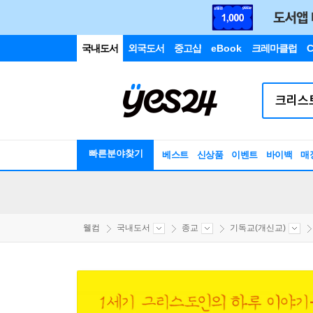
국내도서
외국도서
중고샵
eBook
크레마클럽
C
빠른분야찾기
베스트
신상품
이벤트
바이백
매
웰컴
국내도서
종교
기독교(개신교)