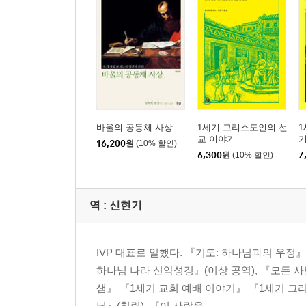
바울의 공동체 사상
1세기 그리스도인의 선
1
교 이야기
16,200
원
(10% 할인)
6,300
원
(10% 할인)
7
역 :
신현기
IVP 대표로 일했다. 『기도: 하나님과의 우
하나님 나라 신약성경』(이상 공역), 『모든 
샘』 『1세기 교회 예배 이야기』 『1세기 그리
님』(청림), 『이 사람을...