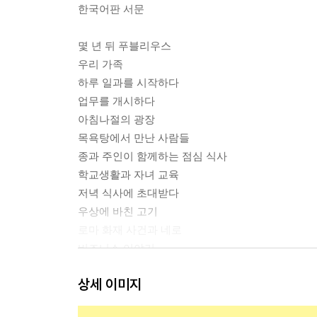
한국어판 서문
몇 년 뒤 푸블리우스
우리 가족
하루 일과를 시작하다
업무를 개시하다
아침나절의 광장
목욕탕에서 만난 사람들
종과 주인이 함께하는 점심 식사
학교생활과 자녀 교육
저녁 식사에 초대받다
우상에 바친 고기
로마 화재 사건과 네로
비즈니스 이야기
후기
상세 이미지
주