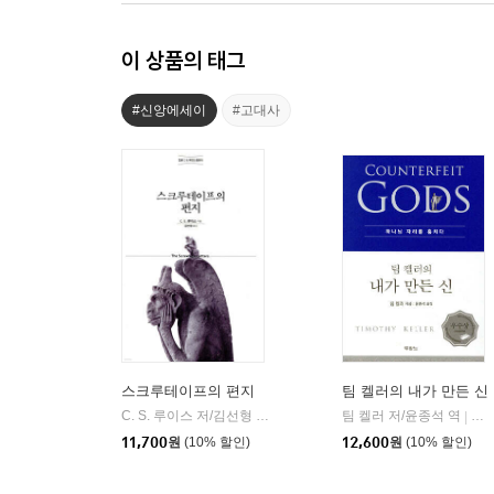
이 상품의 태그
#신앙에세이
#고대사
스크루테이프의 편지
팀 켈러의 내가 만든 신
C. S. 루이스 저/김선형 역
홍성사
팀 켈러 저/윤종석 역
두
|
|
11,700
원
(10% 할인)
12,600
원
(10% 할인)