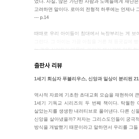
었다. 사실, 많은 가난한 사람과 노예들에게 재난
고려하면 말이다. 로마의 전형적 하루에는 언제나 
--- p.14
때때로 우리 아이들이 침대에서 늑장부리는 게 보이
그런다. 그 아이는 가끔 아침을 거른 채 등굣길에 
는 것을 싫어하기 때문에, 아이가 제시간에 맞춰 
패스트푸드에 대해서도 하나님께 감사하는 것을 잊
출판사 리뷰
--- p.18
1세기 회심자 푸블리우스, 신앙과 일상이 분리된 21
목욕탕에서 그 사내들을 만난 날은 여느 날과 달랐
우리는 열탕에서 시작하여 온탕을 거쳐 냉탕으로 옮기
역사적 자료에 기초한 초대교회 모습을 재현하여 큰
을 주고받기도 하고, 문득 좋아하는 노래 한 곡이 나
1세기 기독교 시리즈의 두 번째 책이다. 탁월한
--- p.34
살았는지를 생생한 내러티브로 풀어낸다. 다른 신들
신앙을 살아냈을까? 저자는 그리스도인들이 궁극적
내가 이미 말했듯이, 우상에게 바친 고기를 사는 일
방식을 개발했기 때문이라고 말하면서 우리를 그들
인식하고 있다는 점이 문제였다. 그는 예수의 제자가
관행과 관련된 욕구로 되돌아가게 된다.