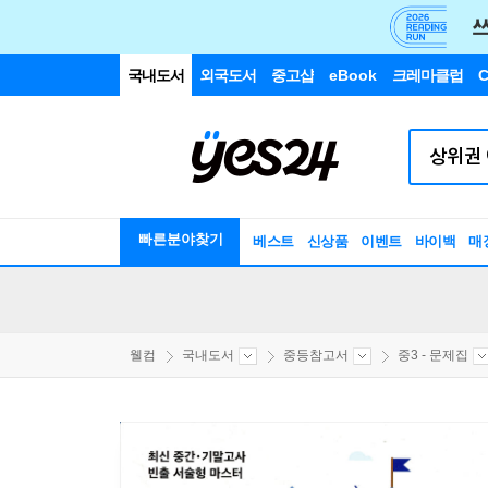
국내도서
외국도서
중고샵
eBook
크레마클럽
C
빠른분야찾기
베스트
신상품
이벤트
바이백
매
웰컴
국내도서
중등참고서
중3 - 문제집