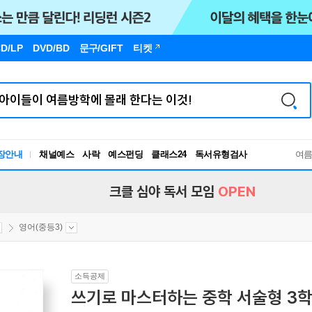
D/LP
DVD/BD
문구
/GIFT
티켓
장안내
채널예스
사락
예스펀딩
클래스24
독서유형검사
여
RBTI Lab
독서유형검사
크클 심야 독서 모임
OPEN
영어(중등3)
소득공제
쓰기로 마스터하는 중학 서술형 3