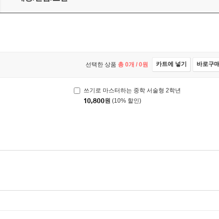
카트에 넣기
바로구
선택한 상품
총
0
개 /
0
원
쓰기로 마스터하는 중학 서술형 2학년
10,800
원
(10% 할인)