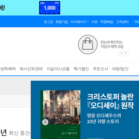
로그인
회원가입
마이페이지
카트
주문/배송
고객센터
Gl
름방학혜택
예사단독판매
이달의사은품
특가할인
추천도서
대량/법인
학년
최신 중간·기말고사 빈출 서술형 마스터