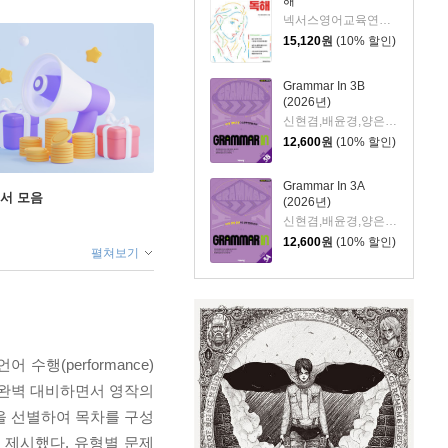
해
넥서스영어교육연구소 저
15,120
원
(10% 할인)
Grammar In 3B
(2026년)
신현겸,배윤경,양은아,윤희진,비상교육 영어 집필진 공저
12,600
원
(10% 할인)
Grammar In 3A
도서 모음
(2026년)
신현겸,배윤경,양은아,윤희진,비상교육 영어 집필진 공저
12,600
원
(10% 할인)
펼쳐보기
행(performance)
 완벽 대비하면서 영작의
을 선별하여 목차를 구성
 제시했다. 유형별 문제