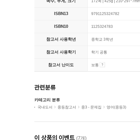
쪽수, 무게, 크기
172쪽 | 425g | 210*297*7m
ISBN13
9791125324782
ISBN10
1125324783
참고서 사용학년
중학교 3학년
참고서 사용학기
학기 공통
참고서 난이도
보통
관련분류
카테고리 분류
국내도서
중등참고서
중3 - 문제집
영어(중등3)
이 상품의 이벤트
(7개)