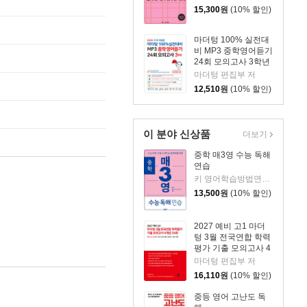
15,300
원
(10% 할인)
마더텅 100% 실전대
비 MP3 중학영어듣기
24회 모의고사 3학년
(2026년)
마더텅 편집부 저
12,510
원
(10% 할인)
이 분야 신상품
더보기
중학 매3영 수능 독해
연습
키 영어학습방법연구소 저
13,500
원
(10% 할인)
2027 예비 고1 마더
텅 3월 전국연합 학력
평가 기출 모의고사 4
개년 24회 (2027년)
마더텅 편집부 저
16,110
원
(10% 할인)
중등 영어 고난도 독