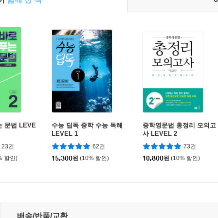
 문법 LEVE
수능 딥독 중학 수능 독해
중학영문법 총정리 모의고
LEVEL 1
사 LEVEL 2
23건
62건
73건
% 할인)
15,300
원
(10% 할인)
10,800
원
(10% 할인)
배송/반품/교환