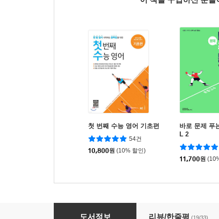
첫 번째 수능 영어 기초편
바로 문제 푸는
L 2
54건
10,800
원
(10% 할인)
11,700
원
(10
쓰기로 마스터하는 중학 서술형 3학년
도서정보
리뷰/한줄평
(19/33)