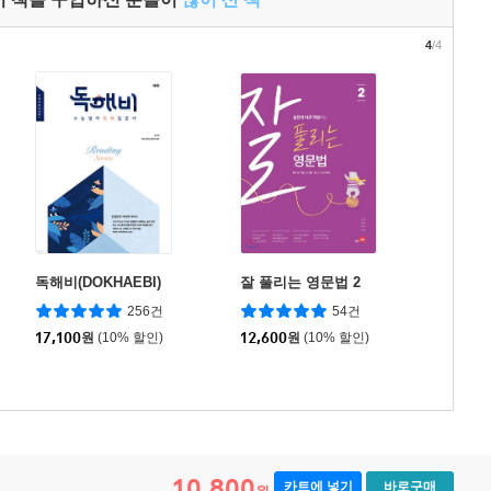
4
/4
독해비(DOKHAEBI)
잘 풀리는 영문법 2
256건
54건
17,100
원
(10% 할인)
12,600
원
(10% 할인)
10,800
카트에 넣기
바로구매