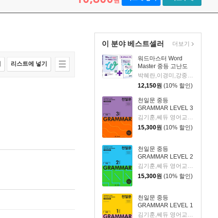
원
이 분야 베스트셀러
더보기
워드마스터 Word
매
리스트에 넣기
Master 중등 고난도
박혜란,이경미,강중원,박정연,최은경,조은정,홍석현,이윤정 공저
12,150
원
(10% 할인)
천일문 중등
GRAMMAR LEVEL 3
김기훈,쎄듀 영어교육연구센터 저
15,300
원
(10% 할인)
천일문 중등
GRAMMAR LEVEL 2
김기훈,쎄듀 영어교육연구센터 저
15,300
원
(10% 할인)
천일문 중등
GRAMMAR LEVEL 1
김기훈,쎄듀 영어교육연구센터 저