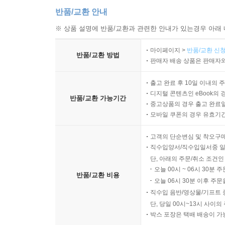
반품/교환 안내
※ 상품 설명에 반품/교환과 관련한 안내가 있는경우 아래 
마이페이지 >
반품/교환 신청
반품/교환 방법
판매자 배송 상품은 판매자와
출고 완료 후 10일 이내의 
디지털 콘텐츠인 eBook의 
반품/교환 가능기간
중고상품의 경우 출고 완료일
모바일 쿠폰의 경우 유효기간(
고객의 단순변심 및 착오구
직수입양서/직수입일서중 일
단, 아래의 주문/취소 조건인
오늘 00시 ~ 06시 30분 
반품/교환 비용
오늘 06시 30분 이후 주문
직수입 음반/영상물/기프트 
단, 당일 00시~13시 사이
박스 포장은 택배 배송이 가