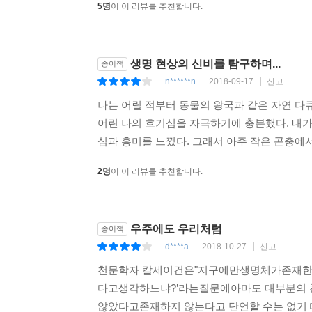
5명
이 이 리뷰를 추천합니다.
생명 현상의 신비를 탐구하며...
종이책
n******n
2018-09-17
신고
|
|
|
나는 어릴 적부터 동물의 왕국과 같은 자연 
어린 나의 호기심을 자극하기에 충분했다. 내가
심과 흥미를 느꼈다. 그래서 아주 작은 곤충에서
2명
이 이 리뷰를 추천합니다.
우주에도 우리처럼
종이책
d****a
2018-10-27
신고
|
|
|
천문학자 칼세이건은"지구에만생명체가존재한
다고생각하느냐?’라는질문에아마도 대부분의 
않았다고존재하지 않는다고 단언할 수는 없기 