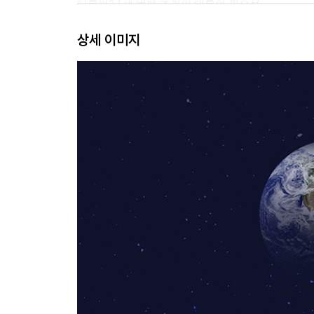
다를까? / 세 번째 조건인 대륙의 필요성
상세 이미지
4장 산소
재료는 갖춰졌다 다음은 에너지다 / 산소는 독극물
없었다 / 생물의 진화와 산소 / 산소가 늘어나는 메
5장 바다 행성과 육지 행성
물은 많을수록 좋을까? / 물은 행성의 어디에 모일까?
있는 바다의 양이 지금과 달랐다면 / 지구에 있는 
6장 행성의 거대 충돌
태양계와 지구의 탄생 / 행성이 이동한 행성계
7장 대기와 물의 보유
지구형 행성의 대기 형성 과정과 물의 획득 / 어떤
상태의 물’이 생겼다 / 금성과 화성이 지구가 되지 
8장 크기