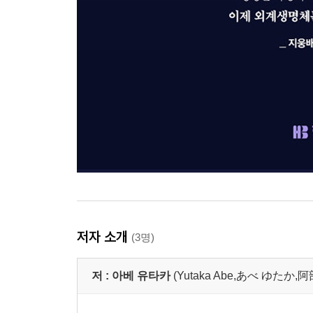
저자 소개
(3명)
저 :
아베 유타카
(Yutaka Abe,あべ ゆたか,阿