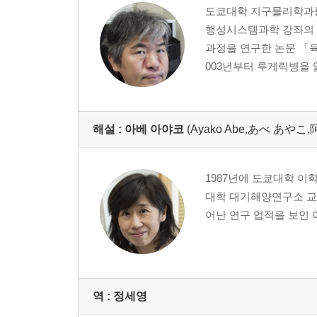
도쿄대학 지구물리학과를
행성시스템과학 강좌의 부
과정을 연구한 논문 「육지
003년부터 루게릭병을 앓
해설 :
아베 아야코
(Ayako Abe,あべ あやこ
1987년에 도쿄대학 이
대학 대기해양연구소 교수
어난 연구 업적을 보인
역 :
정세영