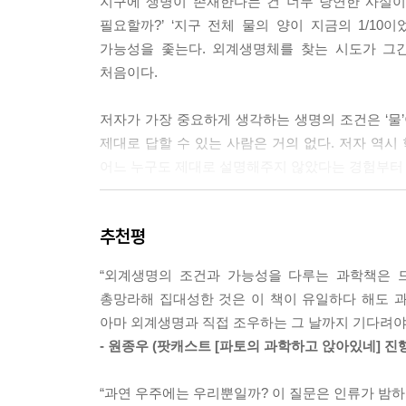
지구에 생명이 존재한다는 건 너무 당연한 사실이다
아니게 되는 것이죠. 그러나 지구 궤도에 전형적인 육
필요할까?’ ‘지구 전체 물의 양이 지금의 1/1
성이 더 긴 시간 동안 물 행성 상태를 유지할 가능성이 
가능성을 좇는다. 외계생명체를 찾는 시도가 그
처음이다.
큰 행성의 대기에 대량의 수소가 있다면 광합성으로
없죠. 애초에 광합성으로 산소가 나오는 이유는 물
저자가 가장 중요하게 생각하는 생명의 조건은 ‘물’
도 없고 산소가 생길 이유도 없을 겁니다. 어느 쪽이 
제대로 답할 수 있는 사람은 거의 없다. 저자 역시
어느 누구도 제대로 설명해주지 않았다는 경험부터 밝
이런 조건을 검토하다 보면 태양계에 지각이 움직
태의 물이 존재했다는 점이 명백해집니다. 이런 식
-태양계에서 가장 많은 원소는 수소이고 다음은 헬륨
요는 없다는 점을 독자 여러분도 알게 되죠. --- p.26
추천평
화학반응을 하지 않는 물질입니다. 따라서 물은 화
규모로 보더라도 물은 ‘많은 게 당연하다’고 추론할
이 책을 읽어준 분들이 과학자 아베 유타카가 ‘지구
“외계생명의 조건과 가능성을 다루는 과학책은 
액체 상태를 유지한다는 점에서 물이라는 물질의 
다면 그보다 기쁜 일은 없을 것입니다.
총망라해 집대성한 것은 이 책이 유일하다 해도 
유지한다는 ‘특이함’이 물을 액체의 대명사로 만든 
아마 외계생명과 직접 조우하는 그 날까지 기다려야 
--- p.268
- 원종우 (팟캐스트 [파토의 과학하고 앉아있네] 진행
게다가 지구에 있는 물의 ‘양’이 얼마나 절묘한지
판의 이동, 기체, 대륙, 바다, 충돌, 궤도, 행성의
“과연 우주에는 우리뿐일까? 이 질문은 인류가 밤