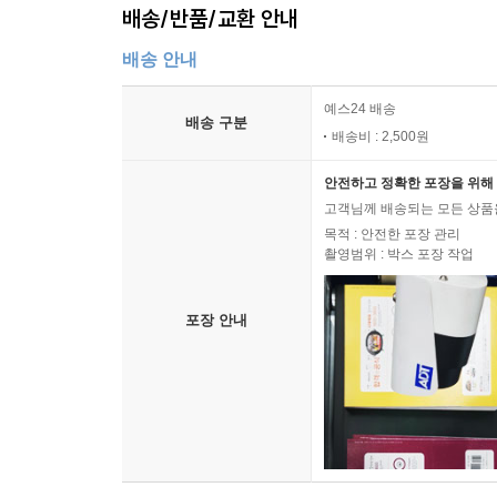
배송/반품/교환 안내
배송 안내
예스24 배송
배송 구분
배송비 : 2,500원
안전하고 정확한 포장을 위해 
고객님께 배송되는 모든 상품을
목적 : 안전한 포장 관리
촬영범위 : 박스 포장 작업
포장 안내