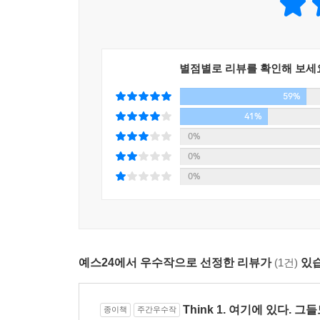
있다. 생명의 별이 지구와 꼭 같을 필요는 없다는 
인류는 외계생명체에 대해 끊임없이 질문해왔다. 하
그려지는 외계생명체는 우리의 욕망과 상상이 투사된
별점별로 리뷰를 확인해 보세
우주 어딘가의 존재를 상상하는 일이 외형이나 성
59%
환경과 조건에서 탄생할지 혹은 어떤 과정을 거쳐
41%
욕구를 자극하는 일이 될 것이다. 픽션보다 훨씬 더
0%
0%
0%
예스24에서 우수작으로 선정한 리뷰가
(1건)
있습
Think 1. 여기에 있다. 그
종이책
주간우수작