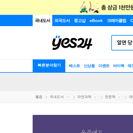
국내도서
외국도서
중고샵
eBook
크레마클럽
C
빠른분야찾기
베스트
신상품
이벤트
바이백
매
웰컴
국내도서
자연과학
천문학
재