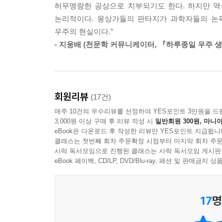
허무맹랑한 공상으로 치부되기도 한다. 하지만 역
“문과생들에게 제일 먼저 추천하는 지구과학 책”
논리적이다. 몽상가들의 판타지가 과학자들의 논픽
우주의 현실이다.”
루게릭병이라는 극단적인 제약조차 신념을 과학으
- 지웅배 (천문학 커뮤니케이터, 『하루종일 우주 생
남들보다 많은 준비와 시간이 필요했다. 집필은 수
아베 아야코는, 그가 집필을 조금도 버거워하지 
때문이다. 그는 많은 사람들이 최대한 쉽게 받아들일
분야 베스트셀러라는 결과로 돌아왔다. 일본 독자들
회원리뷰
(17건)
별인지 깨닫게 해준 책” “교양 지구과학을 배우는 
매주 10건의 우수리뷰를 선정하여 YES포인트 3만원을 드
3,000원 이상 구매 후 리뷰 작성 시
일반회원 300원, 마니아
공상가들의 픽션이
eBook은 다운로드 후 작성한 리뷰만 YES포인트 지급됩니
과학자의 논픽션으로 변화하는 과정
클래스는 첫번째 회차 주문확정 시점부터 마지막 회차 주문
사락 독서모임으로 진행된 클래스는 사락 독서모임 게시판
eBook 페이백, CD/LP, DVD/Blu-ray, 패션 및 판매금
지구는 복잡하고 불가사의한 조건이 얽혀 있는 행성
어렵다. 저자는 그럼에도 “이 광활한 우주에 생
역설한다. 그는 지구 너머 다른 별에도 생명체가 반
17
명
‘태양계에 지각이 움직이는 판이 존재하는 행성은 