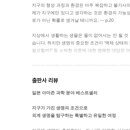
지구의 형성 과정과 환경은 아주 복잡하고 불가사의
체가 지구에만 있다고 생각하는 것은 환경의 가능성
로가 아닌 확률로 생겨날 테니까요. --- p.20
지상에서 생활하는 생물은 물이 없어서는 안 될 것 
습니다. 하지만 생명의 중요한 조건이 ‘액체 상태의 
필요할까?’ 등 소박한 의문에 대한 명쾌한 대답은 어디에
육지가 필요한 이유는 무엇일까요? 사실 바다 생물도
을 미칩니다. 대륙은 생명체에게 대단히 중요하며
출판사 리뷰
영향을 미칠 뿐 아니라 생물을 구성하는 재료와도 관련이 
일본 아마존 과학 분야 베스트셀러
세상에는 산소를 싫어하는 생물이 있습니다. ‘혐기성
기성’이었다고 여겨집니다. 생물에게 산소는 이른
지구가 가진 생명의 조건으로
까요? --- p.95
외계 생명을 탐구하는 특별하고 유일한 여정
지구에 온실효과 폭주가 일어나는 시기는 태양복사량이