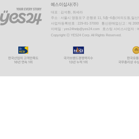
대표 : 김석환, 최세라
주소 : 서울시 영등포구 은행로 11, 5층~6층(여의도동,일신
사업자등록번호 : 229-81-37000 통신판매업신고 : 제 200
이메일 : yes24help@yes24.com 호스팅 서비스사업자 :
Copyright ⓒ YES24 Corp. All Rights Reserved.