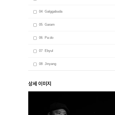
04
Galggabuda
05
Garam
06
Pa:do
07
Ebyul
08
Jinyang
상세 이미지