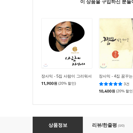
이 상품을 구입하신 분
장사익 - 5집 사람이 그리워서
장사익 - 4집 꿈꾸
11,900
원
(20% 할인)
3건
10,400
원
(20% 할인
Near East Quartet (니어 이스트 쿼텟) - Near Ea
상품정보
리뷰/한줄평
(0/0)