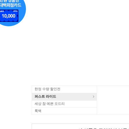
한정 수량 할인전
퍼스트 라이드
세상 참 예쁜 오드리
룩백