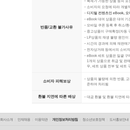
복제가 가능한 상품 등의 포장을 
소비자의 요청에 따라 개별
디지털 컨텐츠인 eBook, 
eBook 대여 상품은 대여 기
모바일 쿠폰 등록 후 취소/환
반품/교환 불가사유
중고상품이 구매확정(자동 
LP상품의 재생 불량 원인이 기
시간의 경과에 의해 재판매가
전자상거래 등에서의 소비자
eBook 세트 상품은 일괄 
1개의 상품으로 취급 및 판매
우, 세트 상품 전부 및 세트
상품의 불량에 의한 반품, 교
소비자 피해보상
준하여 처리됨
환불 지연에 따른 배상
대금 환불 및 환불 지연에 
회사소개
인재채용
이용약관
개인정보처리방침
청소년보호정책
도서홍보안내