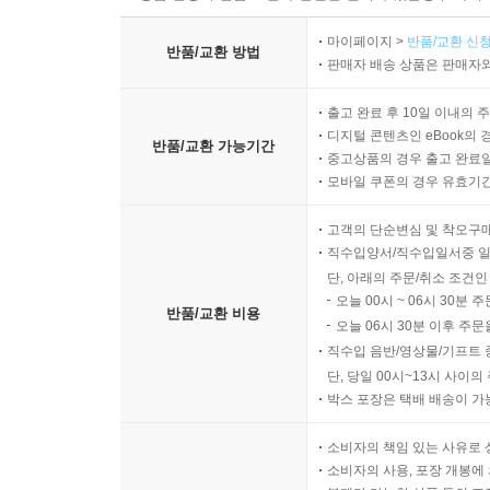
마이페이지 >
반품/교환 신청
반품/교환 방법
판매자 배송 상품은 판매자와
출고 완료 후 10일 이내의 
디지털 콘텐츠인 eBook의 
반품/교환 가능기간
중고상품의 경우 출고 완료일
모바일 쿠폰의 경우 유효기간(
고객의 단순변심 및 착오구
직수입양서/직수입일서중 일
단, 아래의 주문/취소 조건인
오늘 00시 ~ 06시 30분 
반품/교환 비용
오늘 06시 30분 이후 주문
직수입 음반/영상물/기프트 
단, 당일 00시~13시 사이
박스 포장은 택배 배송이 가
소비자의 책임 있는 사유로 
소비자의 사용, 포장 개봉에 