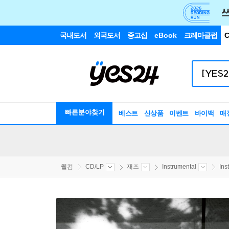
국내도서
외국도서
중고샵
eBook
크레마클럽
C
빠른분야찾기
베스트
신상품
이벤트
바이백
매
웰컴
CD/LP
재즈
Instrumental
Ins