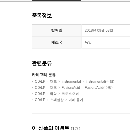
품목정보
발매일
2018년 09월 03일
제조국
독일
관련분류
카테고리 분류
CD/LP
재즈
Instrumental
Instrumental(수입)
CD/LP
재즈
Fusion/Acid
Fusion/Acid(수입)
CD/LP
국악
크로스오버
CD/LP
스페셜샵
미리 듣기
이 상품의 이벤트
(1개)