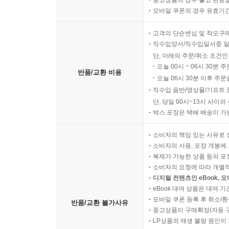
중고상품의 경우 출고 완료일
모바일 쿠폰의 경우 유효기간(
고객의 단순변심 및 착오구
직수입양서/직수입일서중 일
단, 아래의 주문/취소 조건인
오늘 00시 ~ 06시 30분 
반품/교환 비용
오늘 06시 30분 이후 주문
직수입 음반/영상물/기프트 
단, 당일 00시~13시 사이
박스 포장은 택배 배송이 가
소비자의 책임 있는 사유로 
소비자의 사용, 포장 개봉에 
복제가 가능한 상품 등의 포장을 
소비자의 요청에 따라 개별
디지털 컨텐츠인 eBook, 
eBook 대여 상품은 대여 기
모바일 쿠폰 등록 후 취소/환
반품/교환 불가사유
중고상품이 구매확정(자동 
LP상품의 재생 불량 원인이 기