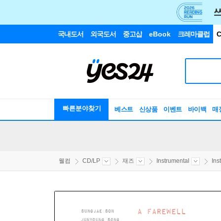
국내도서
외국도서
중고샵
eBook
크레마클럽
C
빠른분야찾기
베스트
신상품
이벤트
바이백
매
웰컴
CD/LP
재즈
Instrumental
Ins