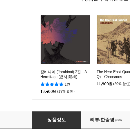
잠비나이 (Jambinai) 2집 - A
The Near East Quar
Hermitage (은서;隱棲)
Q) - Chaosmos
11,900
원
(20% 할인
1건
13,400
원
(19% 할인)
손성제, 송준영, 김은영 - A Farewell To An Unkn
상품정보
리뷰/한줄평
(0/0)