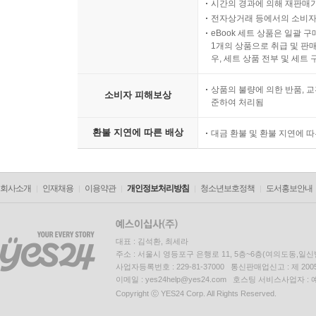
시간의 경과에 의해 재판매가
전자상거래 등에서의 소비자
eBook 세트 상품은 일괄 
1개의 상품으로 취급 및 판매
우, 세트 상품 전부 및 세트
상품의 불량에 의한 반품, 교
소비자 피해보상
준하여 처리됨
환불 지연에 따른 배상
대금 환불 및 환불 지연에 
회사소개
인재채용
이용약관
개인정보처리방침
청소년보호정책
도서홍보안내
대표 : 김석환, 최세라
주소 : 서울시 영등포구 은행로 11, 5층~6층(여의도동,일신
사업자등록번호 : 229-81-37000 통신판매업신고 : 제 200
이메일 : yes24help@yes24.com 호스팅 서비스사업자 :
Copyright ⓒ YES24 Corp. All Rights Reserved.