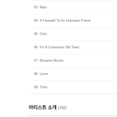
03
Rain
04
A Farewell To An Unknown Friend
05
Oslo
06
It’s A Lonesome Old Town
07
Besame Mucho
08
Lover
09
Time
아티스트 소개
(3명)