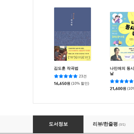
김도훈 작곡법
나민애의 동시
날
23건
16,650
원
(10% 할인)
21,600
원
(10
재즈 선언
도서정보
리뷰/한줄평
(0/1)