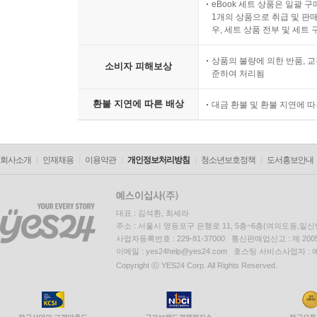
eBook 세트 상품은 일괄 
1개의 상품으로 취급 및 판매
우, 세트 상품 전부 및 세트
상품의 불량에 의한 반품, 교
소비자 피해보상
준하여 처리됨
환불 지연에 따른 배상
대금 환불 및 환불 지연에 
회사소개
인재채용
이용약관
개인정보처리방침
청소년보호정책
도서홍보안내
대표 : 김석환, 최세라
주소 : 서울시 영등포구 은행로 11, 5층~6층(여의도동,일신
사업자등록번호 : 229-81-37000 통신판매업신고 : 제 200
이메일 : yes24help@yes24.com 호스팅 서비스사업자 :
Copyright ⓒ YES24 Corp. All Rights Reserved.