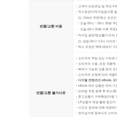
고객의 단순변심 및 착오구
직수입양서/직수입일서중 일
단, 아래의 주문/취소 조건인
오늘 00시 ~ 06시 30분 
반품/교환 비용
오늘 06시 30분 이후 주문
직수입 음반/영상물/기프트 
단, 당일 00시~13시 사이
박스 포장은 택배 배송이 가
소비자의 책임 있는 사유로 
소비자의 사용, 포장 개봉에 
복제가 가능한 상품 등의 포장을 
소비자의 요청에 따라 개별
디지털 컨텐츠인 eBook, 
eBook 대여 상품은 대여 기
모바일 쿠폰 등록 후 취소/환
반품/교환 불가사유
중고상품이 구매확정(자동 
LP상품의 재생 불량 원인이 기
시간의 경과에 의해 재판매가
전자상거래 등에서의 소비자