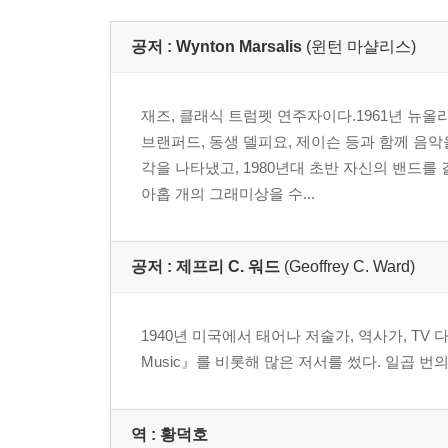
후기 _ 윈턴 마설리스와 샌드라 데이 오코너 판사와
공저 :
Wynton Marsalis
(윈턴 마샬리스)
역자 후기
재즈, 클래식 트럼펫 연주자이다.1961년 뉴
재즈 음악인 소개
브랜퍼드, 동생 델피요, 제이슨 등과 함께 음
각을 나타냈고, 1980년대 초반 자신의 밴드
아홉 개의 그래미상을 수...
공저 :
제프리 C. 워드
(Geoffrey C. Ward)
1940년 미국에서 태어나 저술가, 역사가, TV 다큐멘
Music』를 비롯해 많은 저서를 썼다. 일곱 
역 :
황덕호