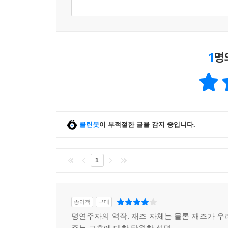
대체로 ‘창조성’은 예술가들만의 영역인 듯 이야기
그것을 집요하게 일구느냐에 따라 누군가는 예술가
음악도 아니요, 우리가 이해 못 할 무언가도 아니다
1
명
말한다. 재즈 음악을 만들어내는 위대한 재즈맨
사람들이었기 때문이다.
이러한 속성을 지닌 재즈는 필연적으로 우리의 삶
지구적 시민의 의미가 무엇인지를 이해하기에 이르기
클린봇
이 부적절한 글을 감지 중입니다.
저자는 믿는다. 윈턴 마설리스는 젊은 시절 많은 
고, 재즈에 대한 존경심을 회복시킨 인물로 평가받는
그 가치를 알아보는 일은 온전히 독자의 몫이다.
1
종이책
구매
명연주자의 역작. 재즈 자체는 물론 재즈가 우