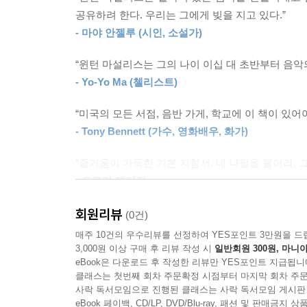
또 다른 장（6장 「대가들이 주는 교훈」）에서는 루
공유하려 한다. 우리는 그에게 빚을 지고 있다.”
빌리 홀리데이, 존 루이스 등 가히 전설적인 재
- 마야 안젤루 (시인, 소설가)
느끼기에 단점으로 여겨지는 특징마저 배제하지 않
밴드에 들어갔던 그는 ‘모든 것’이라는 말로 블레
“윈턴 마설리스는 그의 나이 이십 대 초반부터 음악
대해서는 안타까운 심정을 내비치며, 마일스는, 저
- Yo-Yo Ma (첼리스트)
고수해야 할 가치와 버려야 할 태도를 알려주기 
“미국의 모든 서점, 음반 가게, 학교에 이 책이 있어야
있다.
- Tony Bennett (가수, 영화배우, 화가)
‘스윙’（1장 「스윙하는 기쁨의 발견」）과 ‘블루
“즐거움이 가득한 기본 지침서. 네 나팔을 불어라, 
개념이다. 어쩌면 이들 요소로 인해 대중이 재
- 오프라 매거진
비평가들은 블루스와 스윙을 낡은 것으로 규정하고 
느낌과 감정은 미묘한 스윙 박자를 통해 즉흥연주로 
회원리뷰
(0건)
여기에 인간의 온갖 희로애락이 녹아 있는 블루스
매주 10건의 우수리뷰를 선정하여 YES포인트 3만원을 드
자연스레 연결된다. 마설리스는 책에서 피아니스트
3,000원 이상 구매 후 리뷰 작성 시
일반회원 300원, 마니아
음악은 경이驚異의 요소를 포함해야 한다. 아울러 
eBook은 다운로드 후 작성한 리뷰만 YES포인트 지급됩니
클래스는 첫번째 회차 주문확정 시점부터 마지막 회차 주문
사락 독서모임으로 진행된 클래스는 사락 독서모임 게시판
무엇보다도 재즈와 블루스는 흑인들의 음악이라는 
eBook 페이백, CD/LP, DVD/Blu-ray, 패션 및 판매금