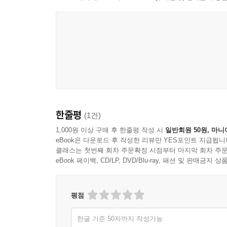
후손에 의해 탄생했지만, 그러한 배경의 한계 때
가르치려면 그 이면의 역사（인종분리정책, 노예제
저자에 따르면 재즈 음악에 대한 제대로 된 교육
고백한다.
그렇지만 재즈 음악에 있어 흑인이어서 더
의에 다름 아니다.
더욱이 진정한 재즈맨들은 이러
이야기했다. “이건 완전 개똥이야. 그러니 다시는
음악을 연주하기를 원했다.
마지막으로 그는 우리에게 한 가지 개념을 더 제시
한줄평
(1건)
다는 것.
언뜻 ‘재즈’와 ‘민주주의’는 서로 연관이
1,000원 이상 구매 후 한줄평 작성 시
일반회원 50원, 마니
지켜보면 이는 꽤나 납득이 가는 주장이다. 우
eBook은 다운로드 후 작성한 리뷰만 YES포인트 지급됩니
표현하며, 이는 밴드 내에서 다른 연주자들과의 
클래스는 첫번째 회차 주문확정 시점부터 마지막 회차 주문
희생 사이에서 독특한 균형을 유지하는 재즈의 중
eBook 페이백, CD/LP, DVD/Blu-ray, 패션 및 판매금
닮은 구석이 있다. 상대방이 자유로울 때 나도 자유
스위츠 에디슨은 이십 대의 윈턴 마설리스와 ‘동
평점
오코너 판사와의 대화）를 통해 더욱 분명해진다.
한글 기준 50자까지 작성가능
가르침과 영감으로 가득한 음악과 삶의 교본