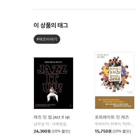
이 상품의 태그
#재즈이야기
재즈 잇 업 jazz it up
포트레이트 인 재즈
남무성 저
서해문집
무라카미 하루키 저/와다 마코토 그림/김난주 역
|
24,300
원
(10% 할인)
15,750
원
(10% 할인)