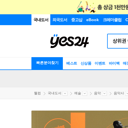
국내도서
외국도서
중고샵
eBook
크레마클럽
C
빠른분야찾기
베스트
신상품
이벤트
바이백
매
웰컴
국내도서
예술
음악
음악사