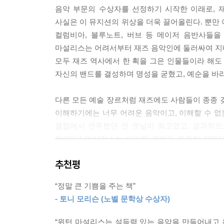
음악 부문의 수상자를 선정하기 시작한 이래로, 
사실은 이 뮤지션의 위상을 더욱 끌어올린다. 뿐만 
컬럼비아, 블루노트, 버브 등 메이저 음반사들을
마설리스는 어려서부터 재즈 음악인에 둘러싸여 지내
모두 재즈 역사에서 한 획을 그은 인물들이라 해도
자신의 밴드를 결성하며 명성을 굳혔고, 예순을 바
다른 모든 예술 장르처럼 재즈에도 사람들이 종종 
이해하기에는 너무 어려운 음악이고, 이해할 수 없
클럽에서 연주했던 먼 옛날이 최고였고, 결과적으
등이다.” 마설리스는 이러한 견해가 완전히 잘못
선언한다. 이렇듯 만연한 선입견을 인식한 때문
추천평
분위기를 체에 거르지 않고 행간 사이에 오롯이 담는
“정말 큰 기쁨을 주는 책”
우선 저자는 한 장（2장 「재즈라는 언어로 말하기」
- 토니 모리슨 (노벨 문학상 수상자)
샤우트 코러스, 헤드차트, 리듬섹션, 기타, 트레이
무질서하게 느껴졌던 재즈 음악에도 일종의 질서와
“윈턴 마설리스는 설득력 있는 음악을 만들어내고 