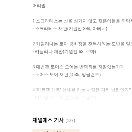
머리말
1 소크라테스는 신을 섬기지 않고 젊은이들을 타락
- 소크라테스 재판(기원전 399, 아테네)
2 카틸리나는 로마 공화정을 전복하려는 모반을 일
- 카틸리나 재판(기원전 63, 로마)
3 대법관 토머스 모어는 반역죄를 저질렀는가?
- 토머스 모어 재판(1535, 잉글랜드)
4 ‘마르탱 게르’ 행세를 하는 사람은 가짜 남편인가?
- 마르탱 게르 재판(1560, 프랑스)
5 갈릴레이는 지동설을 옹호하지 말라는 교황청의 
채널예스 기사
- 갈릴레오 갈릴레이 재판(1633, 로마)
(1개)