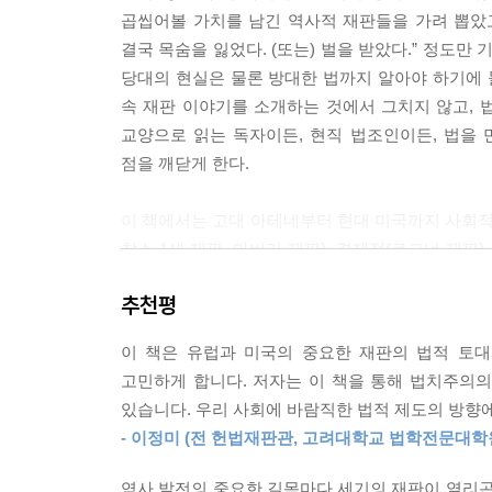
곱씹어볼 가치를 남긴 역사적 재판들을 가려 뽑았고
결국 목숨을 잃었다. (또는) 벌을 받았다.” 정도만
당대의 현실은 물론 방대한 법까지 알아야 하기에 
속 재판 이야기를 소개하는 것에서 그치지 않고,
교양으로 읽는 독자이든, 현직 법조인이든, 법을
점을 깨닫게 한다.
이 책에서는 고대 아테네부터 현대 미국까지 사회적
찰스 1세 재판, 마버리 재판), 경제적(로크너 재판
재판, 브라운 재판), 종교적(토머스 모어 재판, 갈
추천평
분쟁이 두루 포함되어 있다. 이 재판들에서 사
해결되었거나 새로운 방안을 찾게 되었다고 생각하
이 책은 유럽과 미국의 중요한 재판의 법적 토
-‘머리말’ 중에서
고민하게 합니다. 저자는 이 책을 통해 법치주의의
있습니다. 우리 사회에 바람직한 법적 제도의 방향에
2. 법정 밖으로 나와 세상을 바꾼 세기의 판결들
- 이정미 (전 헌법재판관, 고려대학교 법학전문대학
- 역사 속 ‘좋은 재판’과 ‘나쁜 재판’을 통해 오늘을
역사 발전의 중요한 길목마다 세기의 재판이 열리곤