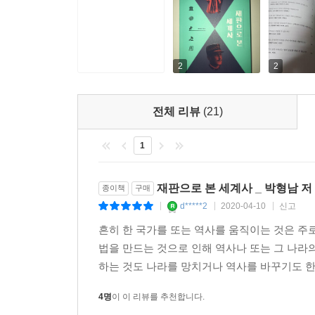
우리 사회에도 ‘강기훈 유서대필 조작 사건’, ‘익
일이고, 개별 변호사의 노력에 의존해서는 오판
마련되어야 할 것이다. 완벽한 재판은 없다. 하
좌초하지 않도록 그 어느 때보다 성숙한 시민의식이
2
2
미국에서는 각종 인권단체와 시민단체가 의회의 입
넓히려고 노력한다. 미국 연방 대법원이 시대정신
전체 리뷰
(21)
되었다. 위헌 판결이 선고되면 언론은 대대적으로
출연해서 깊이 있게 논평하고 있다. 처음부터 완
1
의지이며, 지도자들의 겸허한 지혜다.
-‘마버리 재판’ 중에서
재판으로 본 세계사 _ 박형남 저
종이책
구매
d*****2
2020-04-10
신고
|
|
|
흔히 한 국가를 또는 역사를 움직이는 것은 주
법을 만드는 것으로 인해 역사나 또는 그 나라
하는 것도 나라를 망치거나 역사를 바꾸기도 한다
4명
이 이 리뷰를 추천합니다.