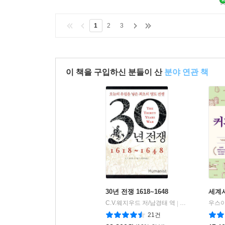
1
2
3
이 책을 구입하신 분들이 산
분야 연관 책
30년 전쟁 1618~1648
세계
C.V.웨지우드 저/남경태 역
휴머니스트
|
21건