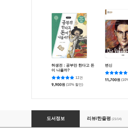
허생전 : 공부만 한다고 돈
변신
이 나올까?
12건
11,700
원
(10
9,900
원
(10% 할인)
재판으로 본 세계사
도서정보
리뷰/한줄평
(21/14)