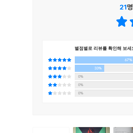
사망
21
명
●개인이나 소수자 집단에 대한 마녀사냥은 왜, 어
●마녀사냥과 사법 제도는 어떤 관계에 있는가?
브라운 재판(1954, 미국) / 공립학교에서 흑인 학
●인종에 따른 차별과 불평등은 어떻게 극복될 수 
●사법부가 적극적으로 사회 개혁을 추진하는 것은
별점별로 리뷰를 확인해 보세
67%
3. 역사의 법정에서 바라본 우리 사회
33%
- 우리 ‘사법’이 나아가야 할 길
0%
0%
이 책에서 소개하는 세계사적 재판을 읽으면서도,
0%
안목이 필요하다. 최고 권력자를 처단하는 ‘찰스 1
시민이 무능하고 횡포한 권력자를 끌어내리는 경험
재판’을 보면 이미 100여 년 전에 노동문제에 관
미국에서는 하루 8시간, 주 40시간으로 노동시간을
삼을 사례를 충분히 찾아 사회 갈등을 최소화해야 할 