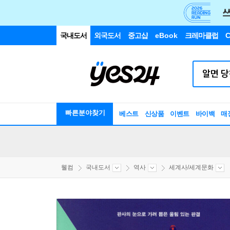
국내도서
외국도서
중고샵
eBook
크레마클럽
C
빠른분야찾기
베스트
신상품
이벤트
바이백
매
웰컴
국내도서
역사
세계사/세계문화