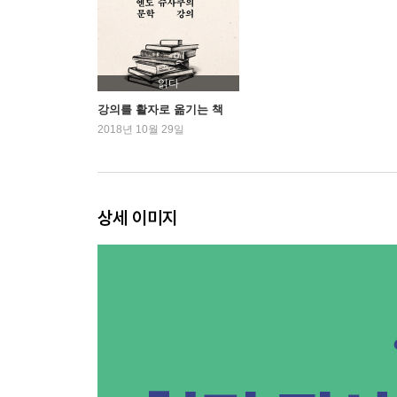
6 국왕을 반역죄로 처벌할 수 있는가?
- 찰스 1세 재판(1649, 영국)
7 마녀는 실제로 존재하며 마법을 부려 아이들을 
읽다
- 세일럼의 마녀재판(1692, 미국)
강의를 활자로 옮기는 책
2018년 10월 29일
8 판사로 임명받지 못한 마버리는 법의 보호를 받을
- 마버리 재판(1803, 미국)
상세 이미지
9 인종적 소수자에 대한 차별은 정당한가?
- 드레드 스콧 재판(1857, 미국)
10 드레퓌스 대위는 독일의 스파이였나?
- 드레퓌스 재판(원심 1894, 1차 재심 1899, 2차 재심
11 노동자의 최대 노동시간을 법으로 정하는 것은 
- 로크너 재판(1905, 미국)