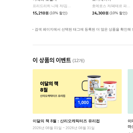
프리드리히 니체 저/김철 편역
히읏
호메로스 저/페테르 파울 루벤스 그림/박문재 역
|
15,210
원
(10% 할인)
24,300
원
(10% 할인)
검색 페이지에서 선택된 태그에 등록된 더 많은 상품을 확인해 
이 상품의 이벤트
(12개)
이달의 책 8월 : 산리오캐릭터즈 유리컵
이
마
2026년 08월 01일 ~ 2026년 08월 31일