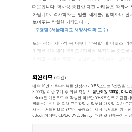
역사적 판결들이 오늘날의 시각으로 봐도 모두 올바
때문입니다. 역사상 중요한 재판 사례들은 따라서 
대모인 ‘팽크허스트 재판’의 경우, 목적 달성을 위해
아닙니다. 역사학자는 법률 세계를, 법학자나 판
민주주의가 뿌리내리는 데 크게 기여한 것(사회적
보여주는 탁월한 저작입니다.
되고서는 대법원의 개혁을 이끌며 인권을 보호하는 
- 주경철 (서울대학교 서양사학과 교수)
되었다. 사회심리학적 자료와 연구를 참고로 판결
판결을 내린 판사들의 노력에도 박수를 보내야 할 
모든 책은 시대적 목마름에 부응할 때 비로소 
한편, 이 책에서는 역사에 길이 남을 정의로운 재
미래를 설계해야 할까요? 평화를 유지하는 중요한 수
살펴보면서 고인을 기리고, 오판이 반복되지 않도
이러한 시대적 흐름에 응답하는 책입니다. 판사의 
않았거나 새로 정립된 법과 재판의 원리와 원칙은 
발전된 대한민국을 만들어가기 위한 지식과 지혜가 
인권과 민주주의는 어떻게 퍼져나갈 수 있었는가’라고
- 심용환 (역사N교육연구소 소장, 성공회대학교 
회원리뷰
(21건)
선 재판관이라면, 과연 어떤 판결을 내릴 것인가?
매주 10건의 우수리뷰를 선정하여 YES포인트 3만원을 드
‘신성한 법정’ 우리에게 너무나도 자연스러운 표현
3,000원 이상 구매 후 리뷰 작성 시
일반회원 300원, 마니아
속의 다양한 판결을 통해 현재 우리가 당연하다고
토머스 모어 재판(1535, 잉글랜드) / 토머스 모어는
eBook은 다운로드 후 작성한 리뷰만 YES포인트 지급됩니
알려주고 있습니다. 드라마보다도 숨 가쁘게 펼쳐졌
●양심의 자유는 어떻게 보장되어야 하는가?
클래스는 첫번째 회차 주문확정 시점부터 마지막 회차 주문
사락 독서모임으로 진행된 클래스는 사락 독서모임 게시판
돌이켜봅니다. 사법부의 독립이 의심받고 있는 작금의
●지식인의 정치 참여는 바람직한가?
eBook 페이백, CD/LP, DVD/Blu-ray, 패션 및 판매금
- 오상진 (방송인, MC)
세일럼의 마녀재판(1692, 미국) / 마녀는 실제로 존