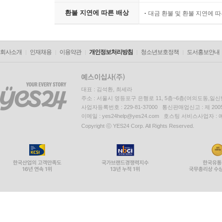
환불 지연에 따른 배상
대금 환불 및 환불 지연에 
회사소개
인재채용
이용약관
개인정보처리방침
청소년보호정책
도서홍보안내
대표 : 김석환, 최세라
주소 : 서울시 영등포구 은행로 11, 5층~6층(여의도동,일신
사업자등록번호 : 229-81-37000 통신판매업신고 : 제 200
이메일 : yes24help@yes24.com 호스팅 서비스사업자 :
Copyright ⓒ YES24 Corp. All Rights Reserved.