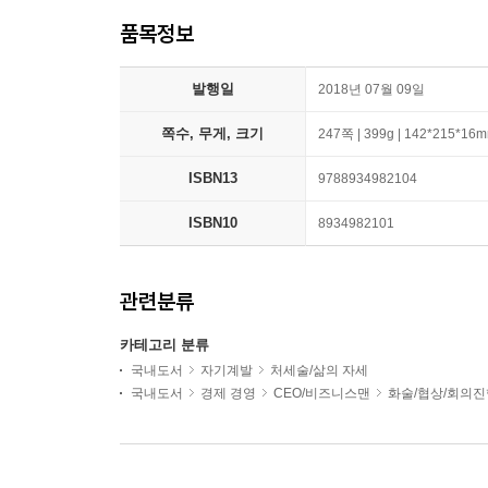
품목정보
발행일
2018년 07월 09일
쪽수, 무게, 크기
247쪽 | 399g | 142*215*16
ISBN13
9788934982104
ISBN10
8934982101
관련분류
카테고리 분류
국내도서
자기계발
처세술/삶의 자세
국내도서
경제 경영
CEO/비즈니스맨
화술/협상/회의진