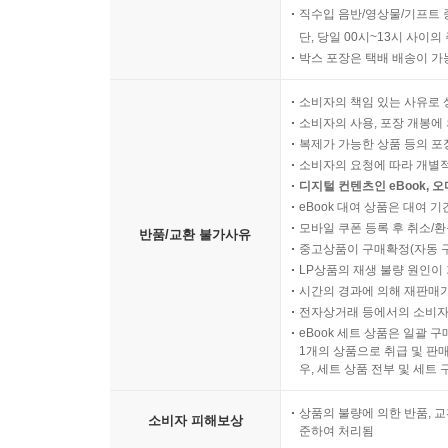
직수입 음반/영상물/기프트 
단, 당일 00시~13시 사이
박스 포장은 택배 배송이 가
소비자의 책임 있는 사유로 
소비자의 사용, 포장 개봉에 
복제가 가능한 상품 등의 포장을 
소비자의 요청에 따라 개별
디지털 컨텐츠인 eBook, 
eBook 대여 상품은 대여 기
모바일 쿠폰 등록 후 취소/환
반품/교환 불가사유
중고상품이 구매확정(자동 
LP상품의 재생 불량 원인이 기
시간의 경과에 의해 재판매가
전자상거래 등에서의 소비자
eBook 세트 상품은 일괄 
1개의 상품으로 취급 및 판매
우, 세트 상품 전부 및 세트
상품의 불량에 의한 반품, 교
소비자 피해보상
준하여 처리됨