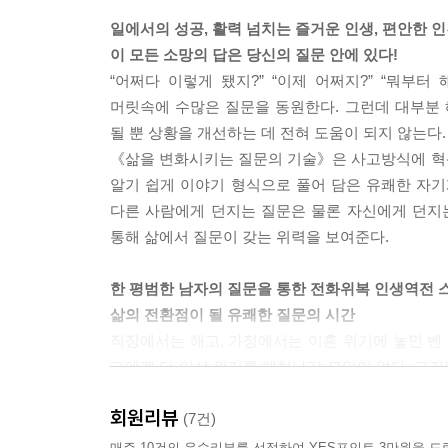
조셉의 제안을 떠올렸다. 심판자의 길에 들어섰다고 
일에서의 성공, 활력 넘치는 즐거운 인생, 편안한 
지고 있는 질문을 면밀히 검토해야 한다. 내 마음속
이 모든 소망의 답은 당신의 질문 안에 있다!
문제에 대해서는 선택의 여지가 많지 않은 게 분명했
“어쩌다 이렇게 됐지?” “이제 어쩌지?” “뭐
말이 머릿속에 떠올랐다. ‘나에게 닥칠 일을 선택할 
머릿속에 수많은 질문을 동원한다. 그런데 대부분
로운 질문이 떠올랐다. ‘어떻게 하면 이 시간을 가장 효율
될 뿐 상황을 개선하는 데 전혀 도움이 되지 않는다.
《삶을 변화시키는 질문의 기술》은 사고방식에 혁신적인 
언제나 새로운 질문으로 촉발되었던 그 전환점들은 
알기 쉽게 이야기 형식으로 풀어 담은 유쾌한 자기
지, 그리고 심판자의 사고방식으로 인해 겪는 불운
다른 사람에게 던지는 질문은 물론 자신에게 던지
사실 난 심판자의 사고방식으로 살았고, 바로 그 점
통해 삶에서 질문이 갖는 위력을 보여준다.
러져 들어가고 있다는 양심의 소리를 들을 때면 난
한 평범한 남자의 질문을 통한 전화위복 인생역전 
--- pp.204-205
삶의 전환점이 될 유쾌한 질문의 시간
직장에서는 해고, 가정에서는 이혼 위기에 놓인 벤 
그에겐 더 이상 위기를 헤쳐나갈 묘안이 없다. 그
받는다. 벤은 ‘질문하는 코치’라는 별명을 지닌 조셉
회원리뷰
마릴리 애덤스는 이야기 속 인물 조셉의 말을 빌
(7건)
이야기한다.
매주 10건의 우수리뷰를 선정하여 YES포인트 3만원을 드