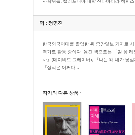
사학위를, 캘리포니아 대학 산타바버라 캠퍼스의
역 :
정명진
한국외국어대를 졸업한 뒤 중앙일보 기자로 사회부
역가로 활동 중이다. 옮긴 책으로는 『칼 융 레드
사』(데이비드 그레이버), 『나는 왜 내가 낯
『상식은 어쩌다...
작가의 다른 상품