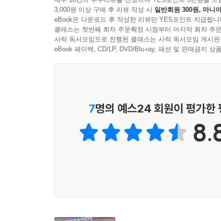
3,000원 이상 구매 후 리뷰 작성 시
일반회원 300원, 마니아
우리가 던지는 질문은 ‘심판자의 질문’과 ‘학습자의 
eBook은 다운로드 후 작성한 리뷰만 YES포인트 지급됩니
실망스러울까?” 등 심판자의 질문은 우리를 절망과 
클래스는 첫번째 회차 주문확정 시점부터 마지막 회차 주문
뭘까?” “지금 당장 가능한 일은?” 등 학습자의
사락 독서모임으로 진행된 클래스는 사락 독서모임 게시판
인간관계와 커리어뿐 아니라 사고방식과 행동, 성과
eBook 페이백, CD/LP, DVD/Blu-ray, 패션 및 판매금
문제 상황에서도 무언가를 배우는 사람이 될 것인가
시작된다. 어느새 우리 안에 존재하던 새로운 눈과 
위대한 결과는 위대한 질문에서 비롯된다.
7
명의 예스24 회원이 평가한
내 안의 잠재력을 강력한 창조력, 상상력으로 변화
8.
[모든 질문에 집중하라] 자신과 타인에게 각각 
막강한 영향력을 인식할 수 있을 때까지 행동을 유발
[선택의 지도를 가까이 두라] 학습자-심판자의 사
인식할 수 있게 한다. 성공하는 인생을 살기 위해서
[학습자-심판자의 질문들을 구분하라] 누구나 내면
긍정적인 변화를 불러오는 학습자의 질문을 습관화할
[관찰자적인 자아를 강화하라] 자신의 생각이나 느
자신의 생각과 감정에 초연해지면 옳거나 그르다는 