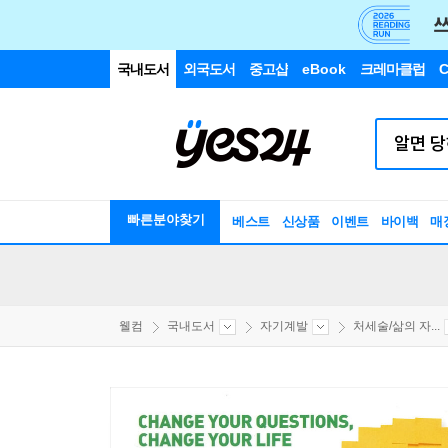
국내도서
외국도서
중고샵
eBook
크레마클럽
C
빠른분야찾기
베스트
신상품
이벤트
바이백
매
웰컴
국내도서
자기계발
처세술/삶의 자...