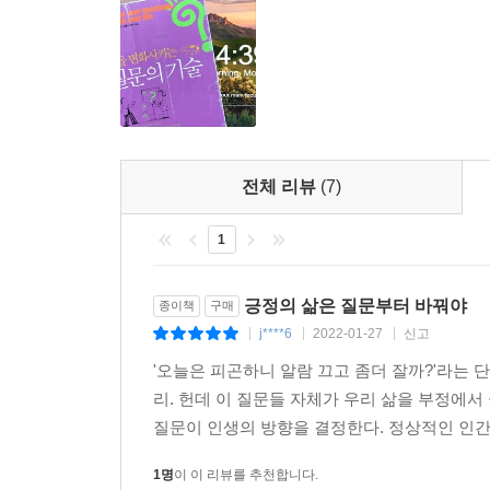
[전환의 질문들을 활용하라] “나는 어디에 있고 싶
하고, 원할까?” 전환의 질문은 심판자의 함정을 향
[선입견을 의심하라] 잘못된 정보나 불완전한 정
효율적인 의사소통을 방해한다. 나 자신, 처해 있는
[변화를 위한 최고의 질문을 기억하라] “나는 뭘 원하
질문들은 살면서 맞닥뜨리는 다양한 도전으로부터 
전체 리뷰
(7)
1
긍정의 삶은 질문부터 바꿔야
종이책
구매
j****6
2022-01-27
신고
|
|
|
'오늘은 피곤하니 알람 끄고 좀더 잘까?'라는
리. 헌데 이 질문들 자체가 우리 삶을 부정에
질문이 인생의 방향을 결정한다. 정상적인 인간 
1명
이 이 리뷰를 추천합니다.