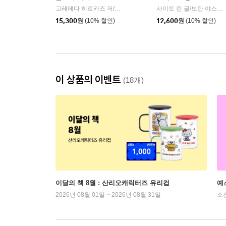
고레에다 히로카즈 저/장선정 역
비채
사이토 린 글/보탄 야스요시 그림
|
15,300
원
(10% 할인)
12,600
원
(10% 할인)
이 상품의 이벤트
(18개)
이달의 책 8월 : 산리오캐릭터즈 유리컵
예
2026년 08월 01일 ~ 2026년 08월 31일
소