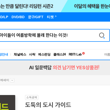
D/LP
DVD/BD
문구
/GIFT
티켓
독서유형검사
RBTI Lab
장안내
채널예스
사락
예스펀딩
클래스24
독서유형검사
여
AI 일문백답
의견 남기면 YES상품권!
문에세이
소득공제
도둑의 도시 가이드