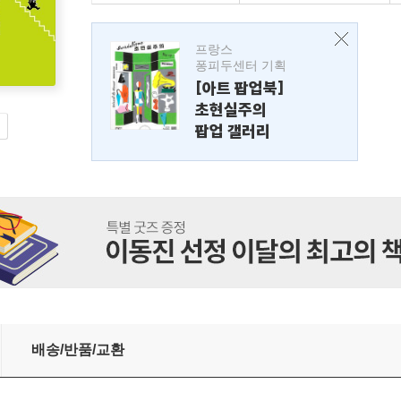
프랑스
퐁피두센터 기획
[아트 팝업북]
초현실주의
팝업 갤러리
배송/반품/교환