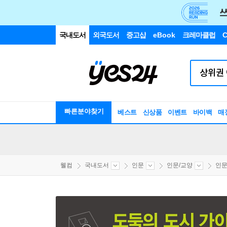
국내도서
외국도서
중고샵
eBook
크레마클럽
C
빠른분야찾기
베스트
신상품
이벤트
바이백
매
웰컴
국내도서
인문
인문/교양
인