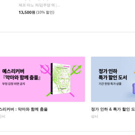
양철북
제프 마노 저/김주양 역
열림원
|
|
13,500
원
(10% 할인)
스리커버 : 악마와 함께 춤을
정가 인하 & 특가 할인 
진시
상시