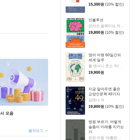
15,300
원
(10% 할인)
인볼루션
공라오 컬렉티브 저/홍명교 역
19,800
원
(10% 할인)
영어 어원 80일간의
세계 일주
폴 앤서니 존스 저/고정아 역
19,900
원
지금 알아두면 좋은
교양인문학 49가지
김레나 저
19,800
원
(10% 할인)
도서 모음
영원 부르기: 어떻게
슬픔이 미래를 지키는
펼쳐보기
가
로런 마컴 저/황은주 역