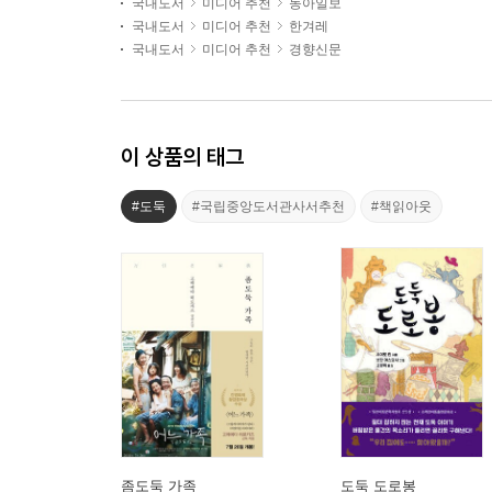
국내도서
미디어 추천
동아일보
국내도서
미디어 추천
한겨레
국내도서
미디어 추천
경향신문
이 상품의 태그
#도둑
#국립중앙도서관사서추천
#책읽아웃
좀도둑 가족
도둑 도로봉