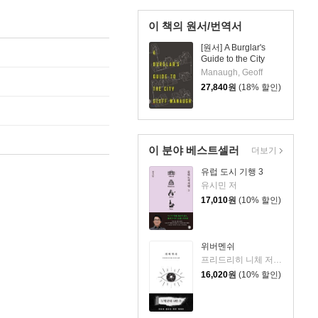
이 책의 원서/번역서
[원서] A Burglar's
Guide to the City
Manaugh, Geoff
27,840
원
(18% 할인)
이 분야 베스트셀러
더보기
유럽 도시 기행 3
유시민 저
17,010
원
(10% 할인)
위버멘쉬
프리드리히 니체 저/어나니머스 역
16,020
원
(10% 할인)