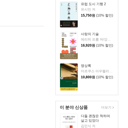
유럽 도시 기행 2
유시민 저
15,750
원
(10% 할인)
사랑의 기술
에리히 프롬 저/강주헌 역
16,920
원
(10% 할인)
명상록
마르쿠스 아우렐리우스 저/박문재 역
10,800
원
(10% 할인)
이 분야 신상품
더보기
다들 괜찮은 척하며
살고 있었다
김민식 저