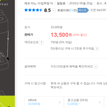
제프 마노
저/
김주양
역
열림원
2018년 06월 20일
원서 :
A 
8.5
인문 top100
회원리뷰(
33
건)
베스트
정가
15,000원
13,500
원
판매가
(10% 할인)
YES포인트
750원 (5% 적립)
5만원이상 구매 시 2천원 추가적립
결제혜택
카드/간편결제 혜택을 확인하세요
구매 시 참고사항
현재 새 상품은 구매 할 수 없습니다. 아래 
해보세요.
eBook
중고상품 (33개)
10,500원
6,100원 ~