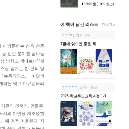
13,500
원
(10% 할인)
이 책이 담긴
리스트
더보기
d****a
님의 리스트
7월에 읽으면 좋은 책~~
명이 방문하는 건축 전문
학 등 전문 분야를 넘나들
성 넘치고 색다르다’ ‘재
스릴 넘치는 한 편의 영
며 『뉴욕타임스』 이달의
와 계약을 맺고 다큐멘터리
o*********5
님의 리스트
2025 학교주도교육과정 1-3
기존의 건축가, 건물주,
 도시의 이면을 재조명한
』에 더욱 어울린다. 지
합한 끝에 경찰과 도둑이