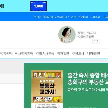
로그인
회원가입
마이페이지
카트
주문/배송
고객센터
Gl
름방학혜택
예사단독판매
이달의사은품
특가할인
추천도서
대량/법인