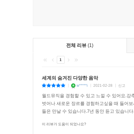
척박한 땅에 애쉬드 아트포크의 들꽃을 피운 보헤미안 
보너스트랙에 담았던 노래 '들꽃'은, CD엔 여기 
꽃무더기로 빛나는 지경까지, 영원한 시간 속으로 미
귀국하여 숨을 가다듬고 있는 그는, 영국의 굴
음반녹음을 진행할 계획이다.
전체 리뷰
(1)
기획 _ 임의진 www.sunmoodang.com
1
제작.배급 _ 아울로스 미디어 www.aulosmedia.co.k
2011. 12 아울로스 제공
세계의 숨겨진 다양한 음악
w*****i
2021-02-28
신고
|
|
|
월드뮤직을 경험할 수 있고 느낄 수 있어요.
벗어나 새로운 장르를 경험하고싶을 때 들어보세
들은 만날 수 있습니다.7년 동안 듣고 있습니다.
이 리뷰가 도움이 되었나요?