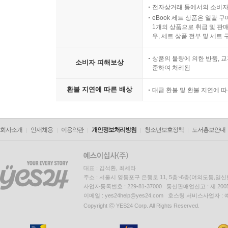
전자상거래 등에서의 소비자
eBook 세트 상품은 일괄 
1개의 상품으로 취급 및 판매
우, 세트 상품 전부 및 세트
상품의 불량에 의한 반품, 교
소비자 피해보상
준하여 처리됨
환불 지연에 따른 배상
대금 환불 및 환불 지연에 
회사소개
인재채용
이용약관
개인정보처리방침
청소년보호정책
도서홍보안내
대표 : 김석환, 최세라
주소 : 서울시 영등포구 은행로 11, 5층~6층(여의도동,일신
사업자등록번호 : 229-81-37000 통신판매업신고 : 제 200
이메일 : yes24help@yes24.com 호스팅 서비스사업자 :
Copyright ⓒ YES24 Corp. All Rights Reserved.