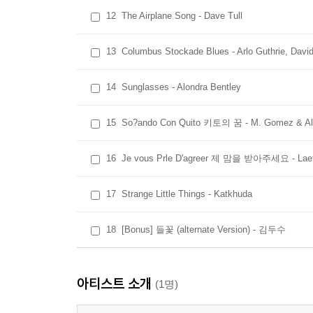
누군가를 애타게 찾는 듯 토해내는 절규는 누가 들어
12
The Airplane Song - Dave Tull
13
Columbus Stockade Blues - Arlo Guthrie, Dav
08. Sorry Seems to Be the Hardest Word/ T?ez Mo
캐나다의 작은 프랑스 퀘백주에서 나고 자란 여성
14
Sunglasses - Alondra Bentley
뼛속까지 청자들을 매료시키는 마법을 지녔다. 'Vood
데뷔한 이후 줄곧 기타를 주선룀로 깔고 그 위에
15
So?ando Con Quito 키토의 꿈 - M. Gomez & Ale
그리움에 목이 메이는 이 노래는 진한 블루스 창법
16
Je vous Prle D'agreer 제 맘을 받아주세요 - Laet
09. Thunder Bay, Ontario/ Nathan phillips
'Postcard'라는 제목을 달고 2009년 발매한 
17
Strange Little Things - Katkhuda
가내수공업 같은 홈레코딩 방식을 고수하여 이 
소리까지 들릴 것 같은 주변 소음이 불쑥불쑥 흥
18
[Bonus] 들꽃 (alternate Version) - 김두수
주까지 자전거를 타고 쏘다니며 여행을 즐기는 그
철사로 쓰이기도 한다.
아티스트 소개
(1명)
10. Dwynwen 뒤넨(사랑의 수호신)/ Endaf Emlyn
켈트어의 갈래인 웨일스어는 지금도 결결이 흘러 