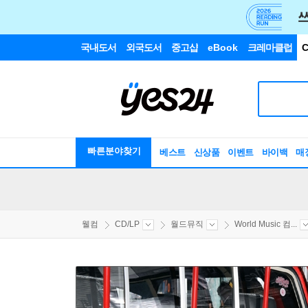
국내도서
외국도서
중고샵
eBook
크레마클럽
C
빠른분야찾기
베스트
신상품
이벤트
바이백
매
웰컴
CD/LP
월드뮤직
World Music 컴...