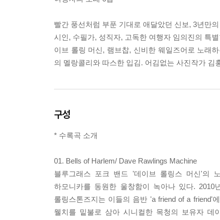
빨간 풍선처럼 부푼 기대로 애달았던 신보, 3년만의
시인, 수필가, 성직자, 고독한 여행자 임의진의 특
이브 롤링 머신, 램브찹, 신비한 웨일즈어로 노래하
의 멜랑콜리와 따스한 입김. 어김없는 사진작가 김홍
구성
* 수록곡 소개
01. Bells of Harlem/ Dave Rawlings Machine
블루그래스 포크 밴드 '데이브 롤링스 머신'의 
하모니카를 동원한 울창함이 녹아나 있다. 2010년
롤링스톤즈지는 이들의 음반 'a friend of a f
웰치를 밑불로 삼아 시니컬한 목청의 보유자 데