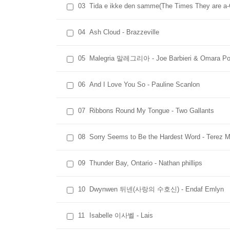
가사를 들어보면 아실 테지만 유럽 여행의 맛이 느
03
Tida e ikke den samme(The Times They are a-C
05. Malegria 말레그리아 / Joe Barbieri & Omara Po
04
Ash Cloud - Brazzeville
이탈리아 포크 싱어 '조 바르비에리'와 부에나 비
불렀다. 2009년에 발매한 조 바르비에리의 'Maiso
05
Malegria 말레그리아 - Joe Barbieri & Omara Po
포르투온도와 공연 중에 만난 인연의 연장선이었다
희뿌연 입김 같다.
06
And I Love You So - Pauline Scanlon
06. And I Love You So/ Pauline Scanlon
07
Ribbons Round My Tongue - Two Gallants
신비로운 섬나라 아일랜드의 포키 '폴라인 스켈른'은
해변에 안개가 피어나는 것처럼 근사하고 유려하게
08
Sorry Seems to Be the Hardest Word - Terez 
화려한 협연 이력을 지닌 연주자로서 중반부터 들려오는 
겨울 수풀 속에서 막나온 생명의 휘파람 소리나 흡
09
Thunder Bay, Ontario - Nathan phillips
07. Ribbons Round My Tongue/ Two Gallants
10
Dwynwen 뒤넨(사랑의 수호신) - Endaf Emlyn
샌프란시스코 바닷가에서 나고 자란 두 명의 친구
남다른 재주가 있다. 포크 펑크 블루스를 융화시키
11
Isabelle 이사벨 - Lais
했다. 유럽 투어, 미전역 투어를 통해 팬층을 