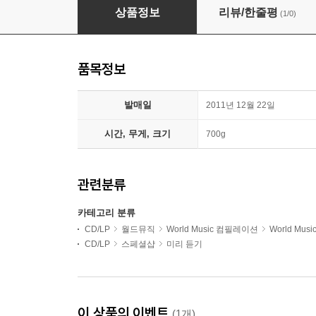
여행자의 노래 6집
상품정보
리뷰/한줄평
(1/0)
품목정보
발매일
2011년 12월 22일
시간, 무게, 크기
700g
관련분류
카테고리 분류
CD/LP
월드뮤직
World Music 컴필레이션
World Mu
CD/LP
스페셜샵
미리 듣기
이 상품의 이벤트
(1개)