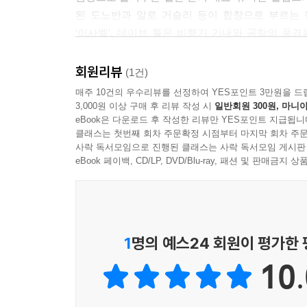
극심한 차이로 가난한 유민들의 고달픈 삶은 
된 도노반과 알로 거슬리 등이 합창으로 부르는 
출신으로버클리음대를 마치고 음악활동에 나서 20
‘이사벨’, 데이브 툴은 비행기 기내와 공항의 풍
샛별과 같은 여인이다.
보너스트랙으로 국내 애쉬드 포크의 전설 김두수가 
아련한 젓대소리와 잊을 수 없는 기타 선율, 순
회원리뷰
(1건)
여행자들은 이 노래들을 귀가 아닌 가슴으로 들어라! 
16. Je vous Prle D'agreer 제 맘을 받아주세요 / Laeti
매주 10건의 우수리뷰를 선정하여 YES포인트 3만원을 드
3,000원 이상 구매 후 리뷰 작성 시
일반회원 300원, 마니아
영화속 아름다운 나신으로 기억되는 '뢰티샤 고드스
eBook은 다운로드 후 작성한 리뷰만 YES포인트 지급됩니
(아울로스 미디어 월드뮤직 사업부, 2011)
별들을 낭랑하게 노래하는 포크 가수이기도 하다. 200
클래스는 첫번째 회차 주문확정 시점부터 마지막 회차 주문
시종일관 발랄하면서도 명료하게 읊조리고 있다.
사락 독서모임으로 진행된 클래스는 사락 독서모임 게시판
eBook 페이백, CD/LP, DVD/Blu-ray, 패션 및 판매금
뇌알여온 노력의 연속선이랄까. 그래선지 결곡한 발
17. Strange Little Things/ Katkhuda
2006년 1월 발매된 '데미안 카큐다'의 앨범 'A Lo
바이얼린과 기타 등이 비빔밥으로 뒤섞여 혼합된 사운
1
명의 예스24 회원이 평가한
어느 한켠에서 시방도 신나게 놀고 있을 터. 물집
10.
상처와 흉터로 도배된 여행자의 숙소에 울려나는 가
18. (Bonus) 들꽃 (Alternate Version)/ 김두수