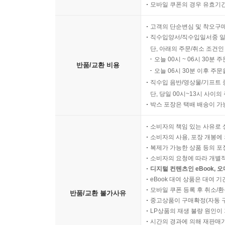
모바일 쿠폰의 경우 유효기간(
고객의 단순변심 및 착오구
직수입양서/직수입일서중 일
단, 아래의 주문/취소 조건인
오늘 00시 ~ 06시 30분 
반품/교환 비용
오늘 06시 30분 이후 주문
직수입 음반/영상물/기프트 
단, 당일 00시~13시 사이
박스 포장은 택배 배송이 가
소비자의 책임 있는 사유로 
소비자의 사용, 포장 개봉에 
복제가 가능한 상품 등의 포장을 
소비자의 요청에 따라 개별
디지털 컨텐츠인 eBook, 
eBook 대여 상품은 대여 기
모바일 쿠폰 등록 후 취소/환
반품/교환 불가사유
중고상품이 구매확정(자동 
LP상품의 재생 불량 원인이 기
시간의 경과에 의해 재판매가