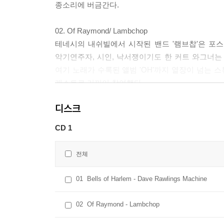
종소리에 버금간다.
02. Of Raymond/ Lambchop
테네시의 내쉬빌에서 시작된 밴드 '램브찹'은 포스
악기연주자, 시인, 낙서쟁이기도 한 커트 와그너는
여기 노래가 수록된 앨범 'OH'까지 열장이 넘는
게스트로 기꺼이 참여했다.
디스크
03. Tida e ikke den samme(The times they are a-cha
노르웨이에서 도착한 '프레드러스'는 오게 알렉산
CD 1
노스크'라는 음반을 통해 미국의 음유시인 밥 딜런의 노래들
패배자는 내일 승리자가 되리라. 시대는 변하고 있나
전체
04. Ash Cloud/ Brazzaville
01
Bells of Harlem - Dave Rawlings Machine
콩고의 도시 브라자빌을 자신의 밴드 이름으로 가져온
새 멤버로 재편성. 브라운은 1967년생, 아시아와
02
Of Raymond - Lambchop
자유롭게 노래하는 뮤지션으로 거듭났다. 톰 웨이츠,