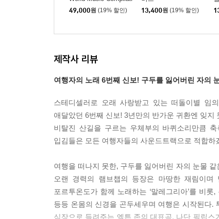
on [LP]
n)
49,000
원
(19% 할인)
13,400
원
(19% 할인)
1
13. Columbus Stockade Blues/ Arlo Guthrie, David
포크의 살아있는 역사요 전설이라고 해야 할 '알로 거
넬슨'의 노래 '컬럼버스 스턱케이드 블루스'를 
가수였던 '데롤 아담스'다. 그가 세상을 홀연 떠나
제작사 리뷰
들려주었다. 컬럼버스 스턱케이드 블루스는 여러 버
여행자의 노래 6번째 신보! 구두를 잃어버린 자의 눈
초희귀 트랙이다.
스테디셀러로 오래 사랑받고 있는 떠돌이별 임의
14. Sunglasses/ Alondra Bentley
애달았던 6번째 신보! 3년만의 반가운 귀환엔 잊지
스페인 출신 아버지와 영국인 어머니 사이에서 태어나
비탈진 산길을 구르는 우체부의 바퀴소리만큼 축
Avenue'로 올해의 신인상을 받기도. 여러 페
입김들은 모든 여행자들의 사운드트랙으로 적합하겠다
여행 중이다. 스페인 전역을 시작으로 투어를 완료
스쳐가는, 짙은 선글라스를 낀 여행자가 설핏 떠오르
여행을 떠나지 못한, 구두를 잃어버린 자의 눈물 같은
오랜 경력의 램브챕의 등장은 마땅한 재림이며 
15. So?ndo Con Quito 키토의 꿈 / M. Gomez & Alex
포르투온도가 함께 노래하는 ‘말레그리아’를 비롯, 
남미 북서부 에콰도르가 고향인 '알렉스 알비아르'의 음
등등 온몸의 신경을 곤두세우며 여행은 시작된다. 투
고산민의 애환이 고스란히 담긴 유서 깊은 도시다.
심장으로 들려주는 엘튼 존의 대표곡, 나단 필립스