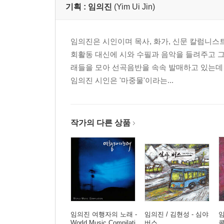
기획 :
임의진
(Yim Ui Jin)
귀네드지방에 있는 국교회 대성당의 도시 뱅거에서 
배우, 시나리오 작가, 시인, 가수, 작곡가로 다
평가받는다. 이 곡은 1974년 발매된 데뷔음반이자 최고
임의진은 시인이며 목사, 화가, 신문 칼럼니스
물론 고대성가를 듣는 듯 호흡과 숨결들이 지극하고
회활동 대신에 시와 수필과 음악을 들려주고 그
래들을 모아 선곡음반을 속속 발매하고 있는데
11. Isabelle 이사벨 / La?
임의진 시인은 '마중물'이라는...
3명의 여인으로 구성된 북유럽 벨기에의 포크 아카펠
재해석을 목적으로 처음 결성되었다가 점차 레퍼토리가
허디-거디, 하모니움, 덜시머를 비롯한 다양한 악
작가의 다른 상품
지방에 전해오던, 농가에서 바느질을 하며 엄마와 딸
12. The Airplane Song/ Dave Tull
드러머에다 싱어 송 라이터인 '데이브 툴'. 그의 생애
캘리포니아를 대표하는 재즈계 거물 코리 알렌과 절친
객원으로 참여하기도 하는데, 척 맨지오니를 따라
임의진 여행자의 노래 -
임의진 / 김현성 - 심야
임
악기회사가 제작하는 드럼의 퍼포밍 아티스트이기도 
World Music Compilati
버스
콜