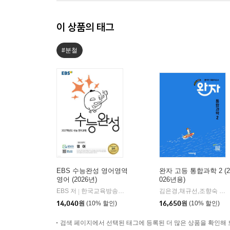
이 상품의 태그
#분철
EBS 수능완성 영어영역
완자 고등 통합과학 2 (2
영어 (2026년)
026년용)
EBS 저
한국교육방송공사
김은경,채규선,조향숙 등저
|
14,040
원
(10% 할인)
16,650
원
(10% 할인)
검색 페이지에서 선택된 태그에 등록된 더 많은 상품을 확인해 