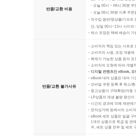
오늘 00시 ~ 06시 30분 
반품/교환 비용
오늘 06시 30분 이후 주문
직수입 음반/영상물/기프트 
단, 당일 00시~13시 사이
박스 포장은 택배 배송이 가
소비자의 책임 있는 사유로 
소비자의 사용, 포장 개봉에 
복제가 가능한 상품 등의 포장을 
소비자의 요청에 따라 개별
디지털 컨텐츠인 eBook, 
eBook 대여 상품은 대여 기
모바일 쿠폰 등록 후 취소/환
반품/교환 불가사유
중고상품이 구매확정(자동 
LP상품의 재생 불량 원인이 기
시간의 경과에 의해 재판매가
전자상거래 등에서의 소비자
eBook 세트 상품은 일괄 
1개의 상품으로 취급 및 판매
우, 세트 상품 전부 및 세트