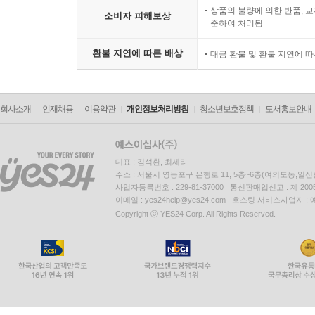
상품의 불량에 의한 반품, 교
소비자 피해보상
준하여 처리됨
환불 지연에 따른 배상
대금 환불 및 환불 지연에 
회사소개
인재채용
이용약관
개인정보처리방침
청소년보호정책
도서홍보안내
대표 : 김석환, 최세라
주소 : 서울시 영등포구 은행로 11, 5층~6층(여의도동,일신
사업자등록번호 : 229-81-37000 통신판매업신고 : 제 200
이메일 : yes24help@yes24.com 호스팅 서비스사업자 :
Copyright ⓒ YES24 Corp. All Rights Reserved.