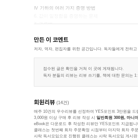
Ⅳ 기하의 여러 가지 증명 방법
6. 값이 일정함을 증명하는 문제
7. 귀류법
8. 동일법
만든 이 코멘트
부록 : 연습문제 및 종합문제 풀이의 아이디어
저자, 역자, 편집자를 위한 공간입니다. 독자들에게 전하고
접수된 글은 확인을 거쳐 이 곳에 게재됩니다.
독자 분들의 리뷰는 리뷰 쓰기를, 책에 대한 문의는 1:
회원리뷰
(14건)
매주 10건의 우수리뷰를 선정하여 YES포인트 3만원을 드
3,000원 이상 구매 후 리뷰 작성 시
일반회원 300원, 마니아
eBook은 다운로드 후 작성한 리뷰만 YES포인트 지급됩니
클래스는 첫번째 회차 주문확정 시점부터 마지막 회차 주문
사락 독서모임으로 진행된 클래스는 사락 독서모임 게시판