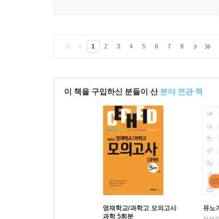
1
2
3
4
5
6
7
8
이 책을 구입하신 분들이 산
분야 연관 책
영재학교/과학고 모의고사
유노
과학 5회분