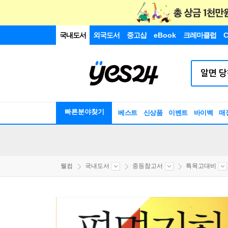
국내도서
외국도서
중고샵
eBook
크레마클럽
C
빠른분야찾기
베스트
신상품
이벤트
바이백
매
웰컴
국내도서
중등참고서
특목고대비