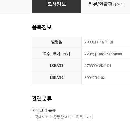
평면기하의 아이디어
도서정보
리뷰/한줄평
(14/44)
품목정보
발행일
2009년 02월 01일
쪽수, 무게, 크기
220쪽 | 188*257*20mm
ISBN13
9788994254104
ISBN10
8994254102
관련분류
카테고리 분류
국내도서
중등참고서
특목고대비