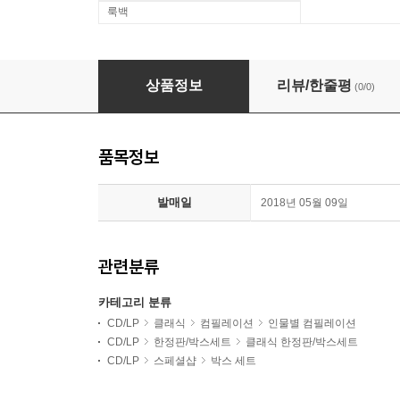
룩백
Michala Petri 미칼라 페트리 RCA 앨범 컬렉션 전집 
상품정보
리뷰/한줄평
(0/0)
품목정보
발매일
2018년 05월 09일
관련분류
카테고리 분류
CD/LP
클래식
컴필레이션
인물별 컴필레이션
CD/LP
한정판/박스세트
클래식 한정판/박스세트
CD/LP
스페셜샵
박스 세트