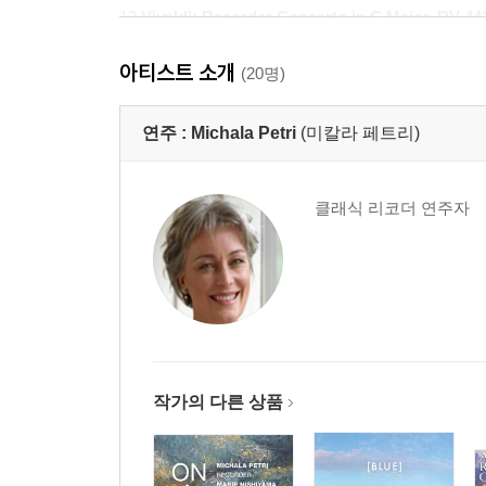
13
Vivaldi: Recorder Concerto in C Major, RV 44
14 II. Largo
아티스트 소개
15 III. Allegro Molto
(20명)
Disc 2
연주 :
Michala Petri
(미칼라 페트리)
1
Telemann: Sonata for Treble Recorder and Bas
2 II. Allegro
클래식 리코더 연주자
3 III. Andante
4 IV. Vivace
5
Heberie: Fantasia for Descant Recorder
I. Temp
6 II. Adagio
7 III. Allegro Assai
8
Bach: Sonata For Descant Recorder And Harps
9 II. Largo e dolce
작가의 다른 상품
10 III. Allegro
11
Friedrich II The Great: Sonata for Sopranino
12 II. Allegro