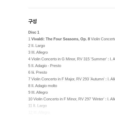
구성
Disc 1
1
Vivaldi: The Four Seasons, Op. 8
Violin Concerto
2 II. Largo
3 III. Allegro
4 Violin Concerto in G Minor, RV 315 'Summer' : I. A
5 II. Adagio - Presto
6 Iii. Presto
7 Violin Concerto in F Major, RV 293 'Autumn' : I. Al
8 II. Adagio molto
9 III. Allegro
10 Violin Concerto in F Minor, RV 297 'Winter' : I. A
11 II. Largo
12 III. Allegro