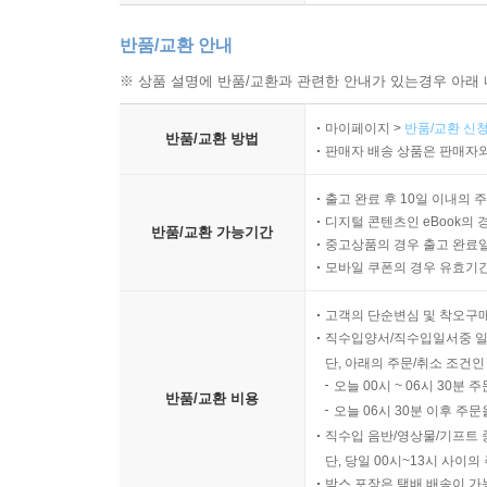
4
Albinoni: Concerto in D Major, Op. 7, No. 6
I. A
5 II. Adagio
반품/교환 안내
6 III. Allegro
※ 상품 설명에 반품/교환과 관련한 안내가 있는경우 아래 
7
Albinoni: Concerto in F Major, Op. 7, No. 9
I. Al
8 II. Adagio
마이페이지 >
반품/교환 신청
반품/교환 방법
9 III. Allegro
판매자 배송 상품은 판매자와
10
Albinoni: Concerto in C Major, Op. 7, No. 12
I.
출고 완료 후 10일 이내의 
11 II. Adagio
디지털 콘텐츠인 eBook의 
12 III. Allegro
반품/교환 가능기간
중고상품의 경우 출고 완료일
13
Albinoni: Concerto in D Minor, Op. 9, No. 2
I. 
모바일 쿠폰의 경우 유효기간(
14 II. Adagio
15 III. Allegro
고객의 단순변심 및 착오구
직수입양서/직수입일서중 일
16
Albinoni: Concerto in C Major, Op. 9, No. 5
I. 
단, 아래의 주문/취소 조건인
17 II. Adagio
오늘 00시 ~ 06시 30분 
반품/교환 비용
18 III. Allegro
오늘 06시 30분 이후 주문
19
Albinoni: Concerto in G Minor, Op. 9, No. 8
I. 
직수입 음반/영상물/기프트 
20 II. Adagio
단, 당일 00시~13시 사이
박스 포장은 택배 배송이 가
21 III. Allegro