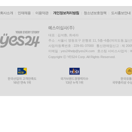
13
Holmboe: Trio for Recorder, Cello and Harpsi
회사소개
인재채용
14 II. Andante con moto
이용약관
개인정보처리방침
청소년보호정책
도서홍보안내
15 III. Allegro Giocoso
대표 : 김석환, 최세라
Disc 8
주소 : 서울시 영등포구 은행로 11, 5층~6층(여의도동,일신
1
Handel: Sonata In G Minor, Hwv 360
I. Larghett
사업자등록번호 : 229-81-37000 통신판매업신고 : 제 200
2 II. Andante
이메일 : yes24help@yes24.com 호스팅 서비스사업자 :
Copyright ⓒ YES24 Corp. All Rights Reserved.
3 III. Adagio
4 IV. Presto
5
Handel: Sonata In A Minor, Hwv 362
I. Larghetto
6 II. Allegro
7 III. Adagio
8 IV. Allegro
9
Handel: Sonata In C Major, Hwv 365
I. Larghetto
10 II. Allegro
11 III. Larghetto
12 IV. A tempo di Gavotta