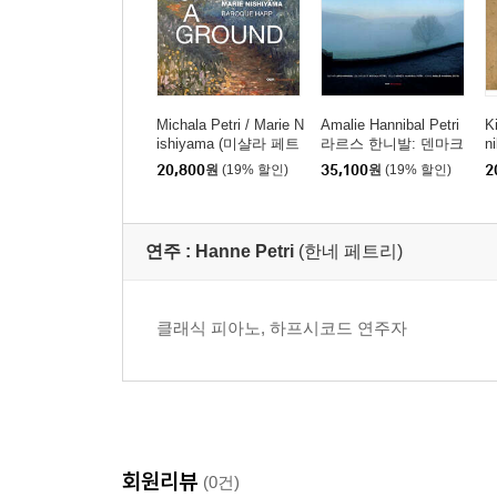
8
Corelli: Concerto grosso, Op. 6, No. 8 'Christ
9 II. Allegro
10 III. Adagio - Allegro - Adagio
11 IV. Vivace
12 V. Allegro
Michala Petri / Marie N
Amalie Hannibal Petri
K
ishiyama (미샬라 페트
라르스 한니발: 덴마크
n
13 VI. Pastorale ad libitum - Largo
리 / 니시야마 마리에) -
의 유명 노래 편곡 (Lar
20,800
원
(19% 할인)
35,100
원
(19% 할인)
2
14
Traditional: Sans Day Carol
그라운드 위에서 (On a
s Hannibal: Blue) [LP]
콘
Ground)
i
15
Corelli: Dejlig er den himmel bla / Et barn er 
Vi
16 Et barn er fodt i Bethlehem
연주 :
Hanne Petri
(한네 페트리)
17
Antururu: Once, as I Remember
18
Bach: Cantata, Bwv 208S
chafe konnen sicher
19
Leuner: Des Hirten Wiegenlied
클래식 피아노, 하프시코드 연주자
20
Daquin: Noel VIII
21
Sweelinck: Hodie Christus natus est
22
Harder: Juletræet med sin pynt
23
Eyck: Variations on 'Een Kindeken is ons geb
24
Gruber: Stille Nacht
회원리뷰
(0건)
25
Traditional: Here We Come A-Wassailing