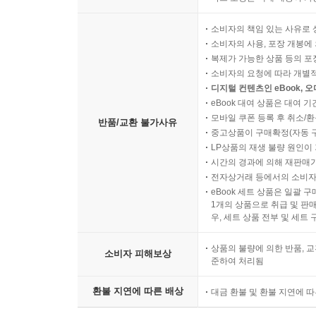
22
Albinoni: Concerto in B-Flat Major, Op. 9, No.
소비자의 책임 있는 사유로 
23 II. Adagio
소비자의 사용, 포장 개봉에 
24 III. Allegro
복제가 가능한 상품 등의 포장을 
소비자의 요청에 따라 개별
디지털 컨텐츠인 eBook, 
Disc 7
eBook 대여 상품은 대여 기
1
Christiansen: Sonatina for Descant Recorder a
모바일 쿠폰 등록 후 취소/환
반품/교환 불가사유
2 II. Lento
중고상품이 구매확정(자동 
3 III. Allegro Vivace
LP상품의 재생 불량 원인이 기
시간의 경과에 의해 재판매가
4 IV. Presto scherzando
전자상거래 등에서의 소비자
5
Thommessen: The Blockbird
eBook 세트 상품은 일괄 
6
Buck: Gymel
1개의 상품으로 취급 및 판매
우, 세트 상품 전부 및 세트
7
Jacob: Sonatina for Treble Recorder and Harp
8 II. Tempo di menuetto
상품의 불량에 의한 반품, 교
소비자 피해보상
9 III. Adagio
준하여 처리됨
10 IV. Allegro vivace
환불 지연에 따른 배상
11
Staeps: Intermezzo for Treble Recorder and 
대금 환불 및 환불 지연에 
12
Arnold: Fantasy for Descant Recorder, Op. 1