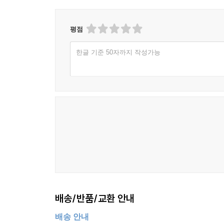
16
Vivaldi: Concerto for Flautino, Strings and B
17 II. Largo
평점
18 III. Allegro Molto
한글 기준 50자까지 작성가능
Disc 5
1
Telemann: Sonata In F Major, Twv 40:103
I. Dol
2 II. Allegro
3 III. Largo
4 IV. Vivace
5
Telemann: Sonata In B-Flat Major, Twv 40:101
I
6 II. Allegro
7 III. Andante
8 IV. Allegro
9
Telemann: Sonata In C Major, Twv 40:105
I. Sici
10 II. Vivace
배송/반품/교환 안내
11 III. Andante
12 IV. Allegro
배송 안내