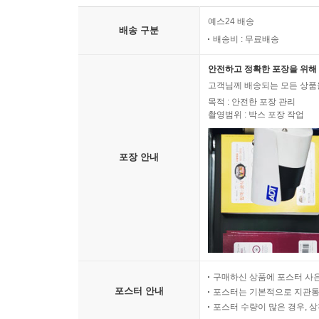
13
Telemann: Sonata In G Minor, Twv 40:102
I. L
예스24 배송
14 II. Allegro
배송 구분
배송비 : 무료배송
15 III. Affettuoso
16 IV. Vivace
안전하고 정확한 포장을 위해 
17
Telemann: Sonata In D Minor, Twv 40:104
I. L
고객님께 배송되는 모든 상품을
18 II. Vivace
목적 : 안전한 포장 관리
촬영범위 : 박스 포장 작업
19 III. Grazioso
20 IV. Allegro
21
Telemann: Sonata In G Major, Twv 40:106
I. Af
포장 안내
22 II. Presto
23 III. Soave
24 IV. Spiritoso
Disc 6
1
Albinoni: Concerto in B-Flat Major, Op. 7, No. 
구매하신 상품에 포스터 사은
2 II. Adagio
포스터 안내
포스터는 기본적으로 지관통에
3 III. Allegro
포스터 수량이 많은 경우, 