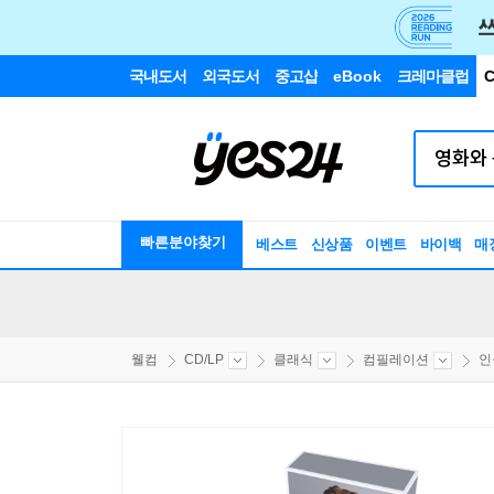
국내도서
외국도서
중고샵
eBook
크레마클럽
C
빠른분야찾기
베스트
신상품
이벤트
바이백
매
웰컴
CD/LP
클래식
컴필레이션
인