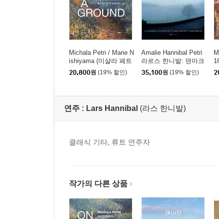
13 III. Moderato
14 IV. Presto
15
Krahmer: Variations brillantes for Descant Re
16 Variation II
Michala Petri / Marie N
Amalie Hannibal Petri
M
17 Variation III
ishiyama (미샬라 페트
라르스 한니발: 덴마크
1
18 Variation IV
리 / 니시야마 마리에) -
의 유명 노래 편곡 (Lar
코
20,800
원
(19% 할인)
35,100
원
(19% 할인)
2
그라운드 위에서 (On a
s Hannibal: Blue) [LP]
m
19 Variation V
Ground)
c
20 Variation VI
연주 :
Lars Hannibal
(라스 한니발)
Disc 3
1
Traditional: Ding Dong! Merrily On High
클래식 기타, 류트 연주자
2
Daquin: Noel X
3
Traditional: A Great and Mighty Wonder
4
Bach: Cantata, Bwv 140
Wachet auf, ruft uns di
5
Praetorius: Puer nobis nascitur
작가의 다른 상품
6
Eyck: Variations on 'Puer nobis nascitur'
7
Traditional: Sussex Carol