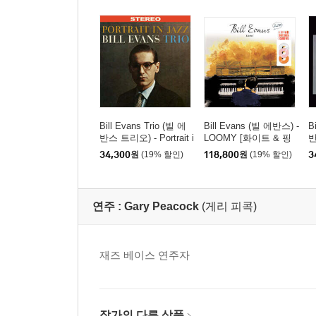
Bill Evans Trio (빌 에
Bill Evans (빌 에반스) -
B
반스 트리오) - Portrait i
LOOMY [화이트 & 핑
반
n Jazz [마블 컬러 LP]
크 & 오렌지 컬러 3LP]
o
34,300
원
(19% 할인)
118,800
원
(19% 할인)
3
P
연주 :
Gary Peacock
(게리 피콕)
재즈 베이스 연주자
작가의 다른 상품