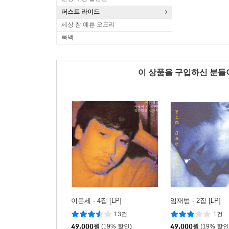
퍼스트 라이드
세상 참 예쁜 오드리
룩백
이 상품을 구입하신 분
이문세 - 4집 [LP]
임재범 - 2집 [LP]
13건
1건
49,000
원
(19% 할인)
49,000
원
(19% 할인