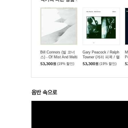
Bill Connors (빌 코너
Gary Peacock / Ralph
M
스) - Of Mist And Melti
Towner (게리 피콕 / 랠
P
ng [LP]
프 타우너) - Oracle [L
-
53,300
원
(19% 할인)
53,300
원
(19% 할인)
5
P]
음반 속으로