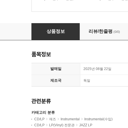
Keith Jarrett (키스 재럿) - At The Deer Head I
상품정보
리뷰/한줄평
(0/0)
품목정보
발매일
2025년 08월 22일
제조국
독일
관련분류
카테고리 분류
CD/LP
재즈
Instrumental
Instrumental(수입)
CD/LP
LP(Vinyl) 전문관
JAZZ LP