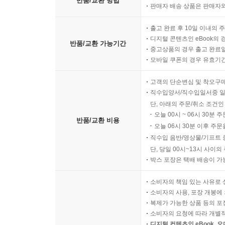
반품/교환 방법
판매자 배송 상품은 판매자와
출고 완료 후 10일 이내의 
디지털 콘텐츠인 eBook의 
반품/교환 가능기간
중고상품의 경우 출고 완료일
모바일 쿠폰의 경우 유효기간(
고객의 단순변심 및 착오구
직수입양서/직수입일서중 일
단, 아래의 주문/취소 조건인
오늘 00시 ~ 06시 30분 
반품/교환 비용
오늘 06시 30분 이후 주문
직수입 음반/영상물/기프트 
단, 당일 00시~13시 사이
박스 포장은 택배 배송이 가
소비자의 책임 있는 사유로 
소비자의 사용, 포장 개봉에 
복제가 가능한 상품 등의 포장을 
소비자의 요청에 따라 개별
디지털 컨텐츠인 eBook, 