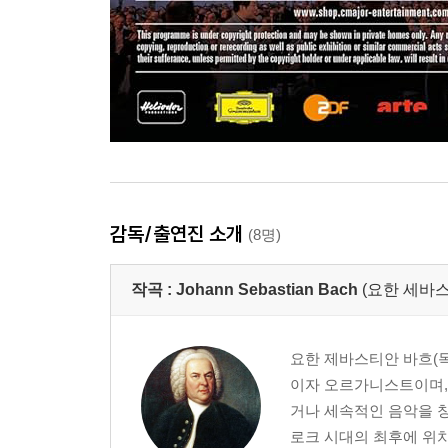
감독/출연진 소개
(8명)
작곡 :
Johann Sebastian Bach
(요한 세바스
요한 제바스티안 바흐(독일어:
이자 오르가니스트이며,
거나 세속적인 음악을 창
로크 시대의 최후에 위치