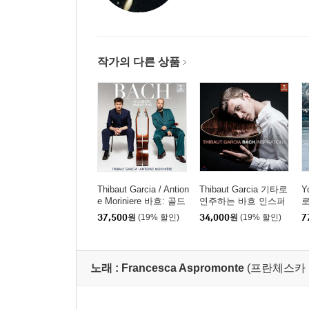
작가의 다른 상품
Thibaut Garcia / Antion
Thibaut Garcia 기타로
Y
e Moriniere 바흐: 골드
연주하는 바흐 인스퍼
로
베르크 변주곡 (Bach:
레이션 (Bach Inspiratio
p
37,500
원
(19% 할인)
34,000
원
(19% 할인)
7
Goldberg Variations) [S
ns) [UHQCD]
러
ACD Hybrid]
노래 :
Francesca Aspromonte
(프란체스카