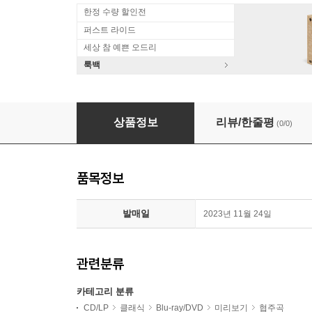
한정 수량 할인전
퍼스트 라이드
세상 참 예쁜 오드리
룩백
바흐의 라이프치히 부임 300주년 기념공연 (Bach 300 -
상품정보
리뷰/한줄평
(0/0)
품목정보
발매일
2023년 11월 24일
관련분류
카테고리 분류
CD/LP
클래식
Blu-ray/DVD
미리보기
협주곡