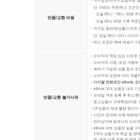
직수입양서/직수입일서중 일
단, 아래의 주문/취소 조건인
오늘 00시 ~ 06시 30분 
반품/교환 비용
오늘 06시 30분 이후 주문
직수입 음반/영상물/기프트 
단, 당일 00시~13시 사이
박스 포장은 택배 배송이 가
소비자의 책임 있는 사유로 
소비자의 사용, 포장 개봉에 
복제가 가능한 상품 등의 포장을 
소비자의 요청에 따라 개별
디지털 컨텐츠인 eBook, 
eBook 대여 상품은 대여 기
모바일 쿠폰 등록 후 취소/환
반품/교환 불가사유
중고상품이 구매확정(자동 
LP상품의 재생 불량 원인이 기
시간의 경과에 의해 재판매가
전자상거래 등에서의 소비자
eBook 세트 상품은 일괄 
1개의 상품으로 취급 및 판매
우, 세트 상품 전부 및 세트