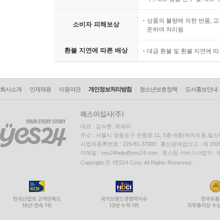
상품의 불량에 의한 반품, 교
소비자 피해보상
준하여 처리됨
환불 지연에 따른 배상
대금 환불 및 환불 지연에 
회사소개
인재채용
이용약관
개인정보처리방침
청소년보호정책
도서홍보안내
대표 : 김석환, 최세라
주소 : 서울시 영등포구 은행로 11, 5층~6층(여의도동,일신
사업자등록번호 : 229-81-37000 통신판매업신고 : 제 200
이메일 : yes24help@yes24.com 호스팅 서비스사업자 :
Copyright ⓒ YES24 Corp. All Rights Reserved.