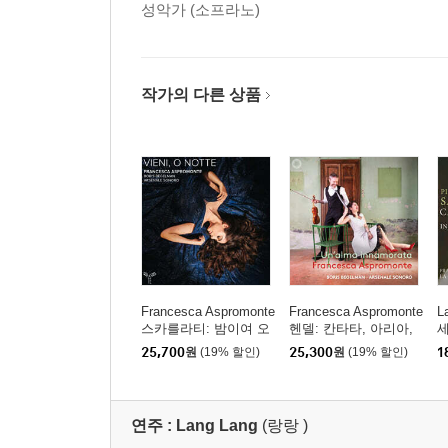
성악가 (소프라노)
작가의 다른 상품
Francesca Aspromonte
Francesca Aspromonte
L
스카를라티: 밤이여 오
헨델: 칸타타, 아리아,
세
라 (Scarlatti: Vieni, O
소나타 작품집 (Un'alm
기
25,700
원
(19% 할인)
25,300
원
(19% 할인)
1
Notte)
a Innamorata)
p
&
연주 :
Lang Lang
(랑랑 )