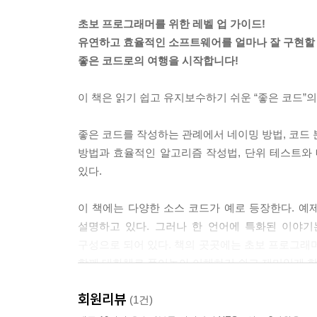
6.3 메소드로 추출하여 정리하기
제9장 추상화
6.4 계승으로 정리하기
초보 프로그래머를 위한 레벨 업 가이드!
제10장 메타 프로그래밍
6.5 유틸리티 클래스로 정리하기
유연하고 효율적인 소프트웨어를 얼마나 잘 구현할
제11장 프레임워크 만들기
6.6 서비츠 층에 정리하기
좋은 코드로의 여행을 시작합니다!
6.7 객체에 정리하기
---본문 중에서
6.8 정수에 정리하기
이 책은 읽기 쉽고 유지보수하기 쉬운 “좋은 코드”
6.9 정리
좋은 코드를 작성하는 관례에서 네이밍 방법, 코드 
CHAPTER 7 코드의 성능_
방법과 효율적인 알고리즘 작성법, 단위 테스트와
7.1 성능을 의식하고 있는가?
있다.
7.2 각 대표자들의 이야기
7.3 성능은 계산량으로 결정된다
이 책에는 다양한 소스 코드가 예로 등장한다. 예제의 
7.4 성능 개선의 순서
설명하고 있다. 그러나 한 언어에 특화된 이야
7.5 알고리즘 선택 이외의 성능 개선
구성으로 되어 있다. 책의 곳곳에는 초보 프로그
7.6 성능 개선의 지침
함께 대화체로 풀어놓아 이해하기 쉽고 재미있게 학
7.7 정리
회원리뷰
이 책의 대상 독자
(1건)
CHAPTER 8 단위테스트_