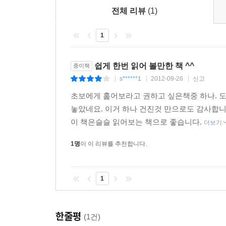
9.5 예제: 이미지 파일의 리스트를 표시하는 웹 
전체 리뷰
(1)
9.6 단계 1: 일단 코드를 대충 작성해 보기
9.7 단계 2: 가독성을 높이기 위한 메소드 추출
1
9.8 단계 3: 관련 데이터의 데이터 구조 정리
9.9 단계 4: 배열/컬렉션을 이용한 추상화
쉽게 한번 읽어 볼만한 책 ^^
종이책
9.10 추상화의 지침
s******1
2012-09-26
신고
|
|
|
9.11 정리
초보에게 훑어보라고 권하고 싶은책중 하나. 도서관
놓았네요. 이거 하나 건진것 만으로도 감사합니
CHAPTER 10 메타프로그래밍_
이 책은슬슬 읽어보는 책으로 좋습니다.
더보기
10.1 프로그래밍을 프로그램하기
10.2 각 대표자들의 이야기
1명
이 이 리뷰를 추천합니다.
10.3 메타프로그래밍이란 무엇인가?
10.4 예제: Excel을 사용한 외부 DSL
1
10.5 단계 1: 일단 코드 작성해 보기
10.6 단계 2: 메타데이터를 Excel로 이동하기
10.7 단계 3: 리플렉션 API로 변환 규칙을 동적으
한줄평
(1건)
10.8 정리