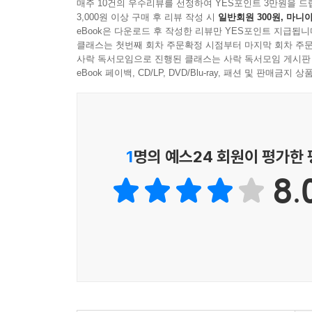
좋은 코드를 작성하고 싶지만 어디부터 손을 대면 
매주 10건의 우수리뷰를 선정하여 YES포인트 3만원을 드
8.1 테스트를 좋아하는가?
3,000원 이상 구매 후 리뷰 작성 시
일반회원 300원, 마니아
읽기 쉽고 유지보수하기 쉬운 코드를 작성하고 싶은
eBook은 다운로드 후 작성한 리뷰만 YES포인트 지급됩니
8.2 단위 테스트란 무엇인가?
프로그래밍의 세계에 발을 갓 들여놓은 학생들
클래스는 첫번째 회차 주문확정 시점부터 마지막 회차 주문
8.3 각 대표자들의 이야기
코딩을 전문으로 하고 있는 현업의 1-2년차 프로
사락 독서모임으로 진행된 클래스는 사락 독서모임 게시판
8.4 단위 테스트의 효능
베테랑 프로그래머를 목표로 중급 프로그래머들이
eBook 페이백, CD/LP, DVD/Blu-ray, 패션 및 판매금
8.5 예제: 웹 애플리케이션의 보안 테스트
8.6 단계 1: 데이터베이스에 테스트 데이터 등록하
8.7 단계 2: 화면의 구현
8.8 단계 3: 화면의 단위 테스트(정상계)
1
명의 예스24 회원이 평가한
8.9 단계 4: 화면의 단위 테스트(이상계)
8.
8.10 단위 테스트의 지침
8.11 정리
CHAPTER 9 추상화_
9.1 추상화는 프로그래밍의 파워를 최대화한다
9.2 배열/컬렉션이란?
9.3 배열/컬렉션을 이용한 추상화
9.4 각 대표자들의 이야기