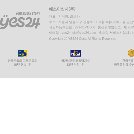
대표 : 김석환, 최세라
주소 : 서울시 영등포구 은행로 11, 5층~6층(여의도동,일신
사업자등록번호 : 229-81-37000 통신판매업신고 : 제 200
이메일 : yes24help@yes24.com 호스팅 서비스사업자 :
Copyright ⓒ YES24 Corp. All Rights Reserved.