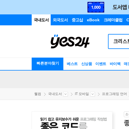
국내도서
외국도서
중고샵
eBook
크레마클럽
C
빠른분야찾기
베스트
신상품
이벤트
바이백
매
웰컴
국내도서
IT 모바일
프로그래밍 언어
소