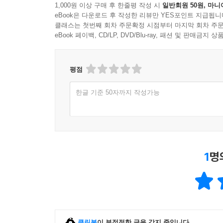
1,000원 이상 구매 후 한줄평 작성 시
일반회원 50원, 마니
eBook은 다운로드 후 작성한 리뷰만 YES포인트 지급됩니
CHAPTER 11 프레임워크를 만들자_
클래스는 첫번째 회차 주문확정 시점부터 마지막 회차 주문
11.1 프레임워크의 동작 원리 이해하기
eBook 페이백, CD/LP, DVD/Blu-ray, 패션 및 판매금
11.2 각 대표자들의 이야기
11.3 예제: 웹 애플리케이션 프레임워크 만들기
평점
11.4 단계 1: 기본이 되는 서블릿으로 작성해 보기
11.5 단계 2: 프런트 컨트롤러와 액션 클래스의 도입
한글 기준 50자까지 작성가능
11.6 단계 3: 라우팅 정보의 외부 파일화
11.7 단계 4: 자주 사용하는 처리를 간단하게 실
11.8 단계 5: 프레임워크를 패키지화한다
11.9 정리
1
명
APPENDIX A 코드 리딩 방법_
A.1 코드에는 동적인 리딩 방법과 정적인 리딩 방법
A.2 Apache Commons IO의 코드 읽기
A.3 단계 1: 대상의 코드를 다운로드(체크 아웃)한다
A.4 단계 2: 정적인 방법으로 코드 읽기
클린봇
이 부적절한 글을 감지 중입니다.