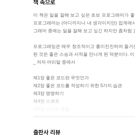
책 속으로
4.10 정리
이 책은 일을 잘해 보고 싶은 초보 프로그래머가 좋
CHAPTER 5 코드의 분할_
프로그래머는 (어디까지나 내 생각이지만) 업계에서 
5.1 적절한 크기로 코드를 분할하기
그래머 중에는 일을 잘해 보고 싶긴 하지만 좀처럼
5.2 왜 코드를 분할하는가?
5.3 각 대표자들의 이야기
프로그래밍은 매우 창조적이고 흥미진진하며 즐거운 
5.4 두 가지 방향으로의 분할
된 것은 좋은 스승과 서적을 만나게 된 덕분이다. 
5.5 예제: 클라이언트에 XML을 반환하는 웹 API 
_ 저자 머리말 중에서
5.6 단계 1: 일단 코드를 작성해 보기
5.7 단계 2: 공통 처리를 메소드로 추출하여 분할하
제1장 좋은 코드란 무엇인가
5.8 단계 3: 처리 단위로 분할하기
제2장 좋은 코드를 작성하기 위한 5가지 습관
5.9 단계 4: 상태를 가진 처리를 클래스로 추출하여
제3장 명명하기
5.10 정리
제4장 스코프
제5장 코드의 분할
CHAPTER 6 코드의 집약_
제6장 코드의 집약
6.1 코드의 중복은 나쁘다!
제7장 코드의 성능
6.2 각 대표자들의 이야기
출판사 리뷰
제8장 단위 테스트