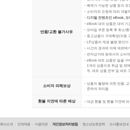
복제가 가능한 상품 등의 포장을 
소비자의 요청에 따라 개별
디지털 컨텐츠인 eBook, 
eBook 대여 상품은 대여 기
모바일 쿠폰 등록 후 취소/환
반품/교환 불가사유
중고상품이 구매확정(자동 
LP상품의 재생 불량 원인이 기
시간의 경과에 의해 재판매가
전자상거래 등에서의 소비자
eBook 세트 상품은 일괄 
1개의 상품으로 취급 및 판매
우, 세트 상품 전부 및 세트
상품의 불량에 의한 반품, 교
소비자 피해보상
준하여 처리됨
환불 지연에 따른 배상
대금 환불 및 환불 지연에 
회사소개
인재채용
이용약관
개인정보처리방침
청소년보호정책
도서홍보안내