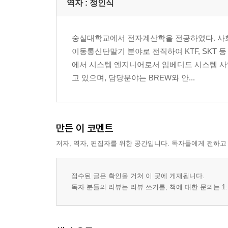
역자 : 정인식
3.4 변수명
3.5 메소드명
3.6 클래스명
숭실대학교에서 전자계산학을 전공하였다. 사회
3.7 패키지/네임스페이스명
이동통신단말기 분야로 전직하여 KTF, SKT
3.8 프로젝트명
에서 시스템 엔지니어로서 임베디드 시스템 사
3.9 정리
고 있으며, 담당분야는 BREW와 안...
CHAPTER 4 스코프_
4.1 스코프를 의식하고 있는가?
만든 이 코멘트
4.2 스코프란 무엇인가?
4.3 스코프를 작게 해서 기억해 둘 것을 줄이자!
저자, 역자, 편집자를 위한 공간입니다. 독자들에게 전하고
4.4 각 대표자들의 이야기
4.5 변수의 스코프
접수된 글은 확인을 거쳐 이 곳에 게재됩니다.
4.6 메소드의 스코프
독자 분들의 리뷰는 리뷰 쓰기를, 책에 대한 문의는 1:
4.7 클래스의 스코프
4.8 캐스트를 사용한 가시성의 제어
4.9 보다 큰 영역의 스코프