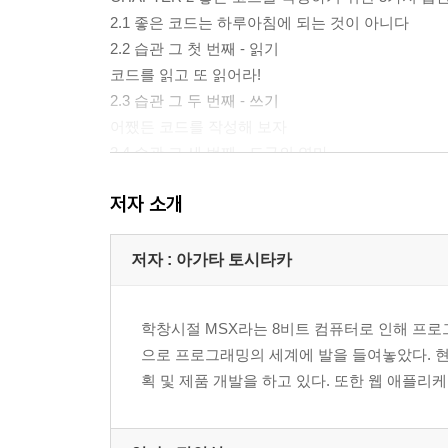
2.1 좋은 코드는 하루아침에 되는 것이 아니다
2.2 습관 그 첫 번째 - 읽기
코드를 읽고 또 읽어라!
2.3 습관 그 두 번째 - 쓰기
어쨌든 코드를 작성해 보자
2.4 습관 그 세 번째 - 도구의 연마
사용하는 도구는 항상 갈고 닦아두자
저자 소개
2.5 습관 그 네 번째 - 알기
좋은 지식을 얻자
2.6 습관 그 다섯 번째 - 듣기
저자 : 아가타 토시타카
코드 등의 결과물과 사람들로부터의 피드백으로 더
2.7 정리
학창시절 MSX라는 8비트 컴퓨터로 인해 프로그
으로 프로그래밍의 세계에 발을 들여놓았다. 현재는
CHAPTER 3 명명하기_
획 및 제품 개발을 하고 있다. 또한 웹 애플리케이
3.1 좋은 코드는 좋은 이름에서 나온다
3.2 각 대표자들의 이야기
3.3 좋은 이름의 조건