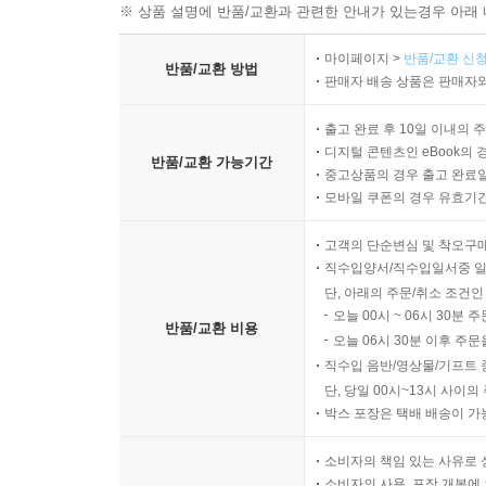
※ 상품 설명에 반품/교환과 관련한 안내가 있는경우 아래 
마이페이지 >
반품/교환 신청
반품/교환 방법
판매자 배송 상품은 판매자와
출고 완료 후 10일 이내의 
디지털 콘텐츠인 eBook의 
반품/교환 가능기간
중고상품의 경우 출고 완료일
모바일 쿠폰의 경우 유효기간(
고객의 단순변심 및 착오구
직수입양서/직수입일서중 일
단, 아래의 주문/취소 조건인
오늘 00시 ~ 06시 30분 
반품/교환 비용
오늘 06시 30분 이후 주문
직수입 음반/영상물/기프트 
단, 당일 00시~13시 사이
박스 포장은 택배 배송이 가
소비자의 책임 있는 사유로 
소비자의 사용, 포장 개봉에 