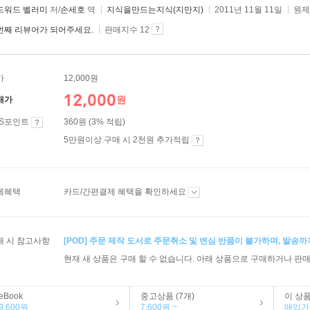
드워드 벨러미
저/
손세호
역
지식을만드는지식(지만지)
2011년 11월 11일
원제
번째 리뷰어가 되어주세요.
판매지수 12
가
12,000원
12,000
원
매가
ES포인트
360원 (3% 적립)
5만원이상 구매 시 2천원 추가적립
제혜택
카드/간편결제 혜택을 확인하세요
매 시 참고사항
[POD] 주문 제작 도서로 주문취소 및 변심 반품이 불가하며, 발송까
현재 새 상품은 구매 할 수 없습니다. 아래 상품으로 구매하거나 판매
eBook
중고상품 (7개)
이 상
9,600원
7,600원 ~
매입가 