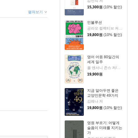
김민식 저
15,300
원
(10% 할인)
펼쳐보기
인볼루션
공라오 컬렉티브 저/홍명교 역
19,800
원
(10% 할인)
영어 어원 80일간의
세계 일주
폴 앤서니 존스 저/고정아 역
19,900
원
지금 알아두면 좋은
교양인문학 49가지
김레나 저
19,800
원
(10% 할인)
영원 부르기: 어떻게
슬픔이 미래를 지키는
가