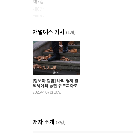
제7장
제8장
제9장
제10장
채널예스 기사
제11장
(1개)
제12장
제13장
제14장
제15장
제16장
읽다
제17장
[정보라 칼럼] 나의 형제 알
렉세이의 농민 유토피아로
제18장
의 여행
2025년 07월 10일
제19장
제20장
제21장
제22장
저자 소개
(2명)
제25장
제26장