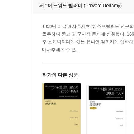
저 :
에드워드 벨러미
(Edward Bellamy)
제27장
제28장
1850년 미국 매사추세츠 주 스프링필드 인
옮긴이에 대해
몰두하며 종교 및 군사적 문제에 심취했다. 1
주 스케넥터디에 있는 유니언 칼리지에 입학해 1년
매사추세츠 주 변...
작가의 다른 상품