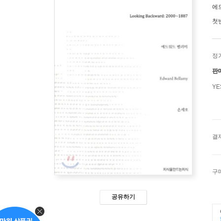
에
첫
정
판
Y
결
구
공유하기