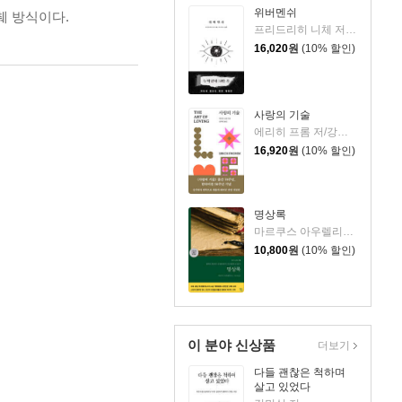
위버멘쉬
췌 방식이다.
프리드리히 니체 저/어나니머스 역
16,020
원
(10% 할인)
사랑의 기술
에리히 프롬 저/강주헌 역
16,920
원
(10% 할인)
명상록
마르쿠스 아우렐리우스 저/박문재 역
10,800
원
(10% 할인)
이 분야 신상품
더보기
다들 괜찮은 척하며
살고 있었다