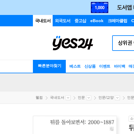
국내도서
외국도서
중고샵
eBook
크레마클럽
C
빠른분야찾기
베스트
신상품
이벤트
바이백
매
웰컴
국내도서
인문
인문/교양
인
소