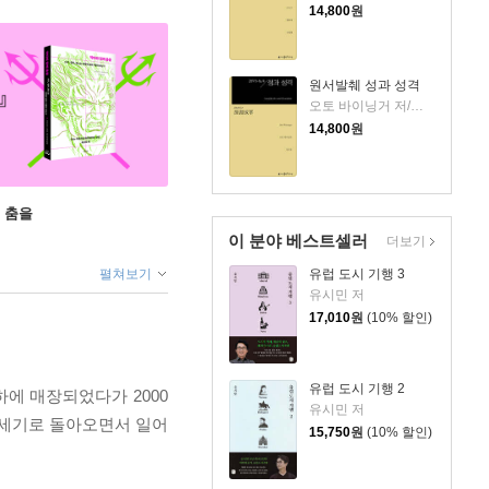
14,800
원
원서발췌 성과 성격
오토 바이닝거 저/임우영 역
14,800
원
 춤을
이 분야 베스트셀러
더보기
펼쳐보기
유럽 도시 기행 3
유시민 저
17,010
원
(10% 할인)
유럽 도시 기행 2
하에 매장되었다가 2000
유시민 저
19세기로 돌아오면서 일어
15,750
원
(10% 할인)