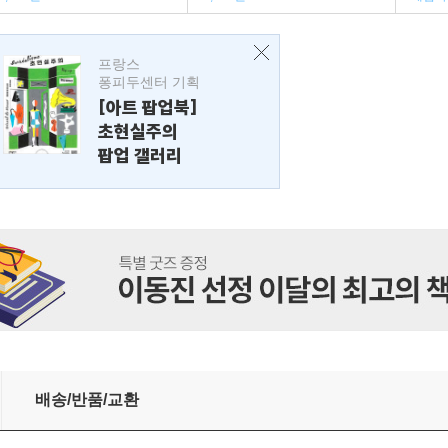
프랑스
퐁피두센터 기획
[아트 팝업북]
초현실주의
팝업 갤러리
배송/반품/교환