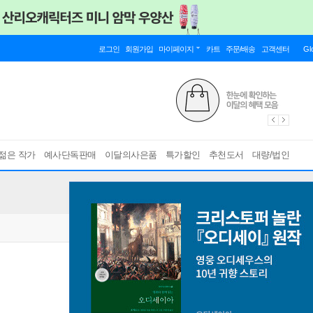
로그인
회원가입
마이페이지
카트
주문/배송
고객센터
Gl
젊은 작가
예사단독판매
이달의사은품
특가할인
추천도서
대량/법인