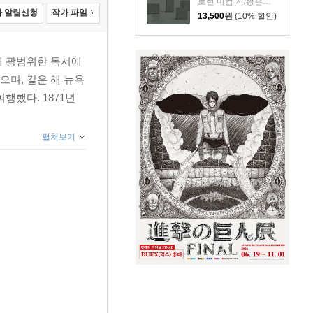
로런 마컴 저/황은주 역
 알림신청
작가 파일
13,500
원
(10% 할인)
에 광범위한 독서에
며, 같은 해 뉴욕
행했다. 1871년
펼쳐보기