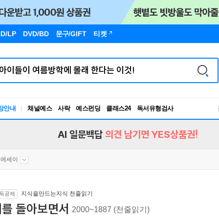
D/LP
DVD/BD
문구
/GIFT
티켓
장안내
채널예스
사락
예스펀딩
클래스24
독서유형검사
RBTI Lab
독서유형검사
AI 일문백답
의견 남기면 YES상품권!
문에세이
지식을만드는지식 천줄읽기
득공제
뒤를 돌아보면서
2000~1887 (천줄읽기)