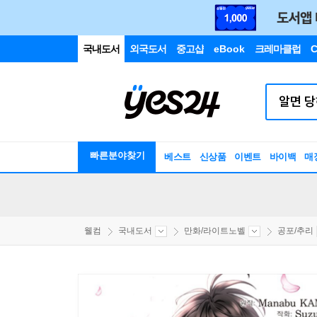
국내도서
외국도서
중고샵
eBook
크레마클럽
C
빠른분야찾기
베스트
신상품
이벤트
바이백
매
웰컴
국내도서
만화/라이트노벨
공포/추리