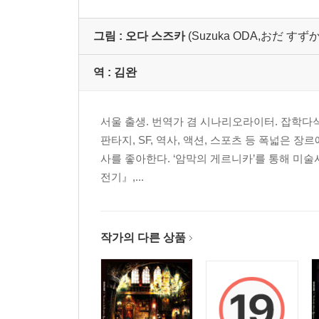
그림 :
오다 스즈카
(Suzuka ODA,おだ すず
역 :
김완
서울 출생. 번역가 겸 시나리오라이터. 잡학다식
판타지, SF, 역사, 액션, 스포츠 등 폭넓은 
사를 좋아한다. ‘암막의 게르니카’를 통해 미
전기』,...
작가의 다른 상품