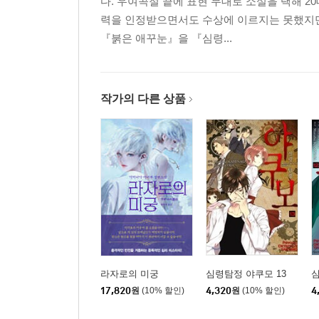
다. 우여곡절 끝에 표현 무대로 소설을 택해 
력을 인정받으면서도 수상에 이르지는 못했지만,
『붉은 애꾸눈』을 『심령...
작가의 다른 상품
라자로의 미궁
심령탐정 야쿠모 13
심
17,820
원
(10% 할인)
4,320
원
(10% 할인)
4