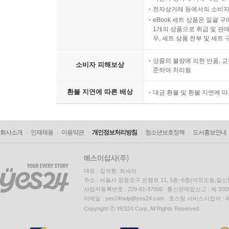
전자상거래 등에서의 소비자
eBook 세트 상품은 일괄 
1개의 상품으로 취급 및 판매
우, 세트 상품 전부 및 세트
상품의 불량에 의한 반품, 교
소비자 피해보상
준하여 처리됨
환불 지연에 따른 배상
대금 환불 및 환불 지연에 
회사소개
인재채용
이용약관
개인정보처리방침
청소년보호정책
도서홍보안내
대표 : 김석환, 최세라
주소 : 서울시 영등포구 은행로 11, 5층~6층(여의도동,일신
사업자등록번호 : 229-81-37000 통신판매업신고 : 제 200
이메일 : yes24help@yes24.com 호스팅 서비스사업자 :
Copyright ⓒ YES24 Corp. All Rights Reserved.