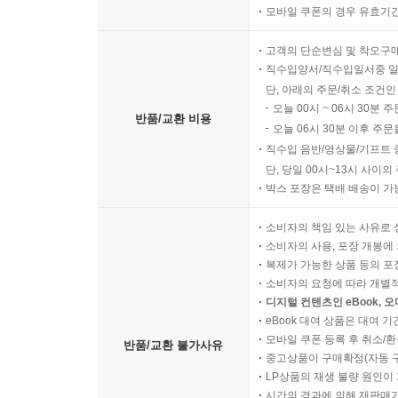
모바일 쿠폰의 경우 유효기간(
고객의 단순변심 및 착오구
직수입양서/직수입일서중 일
단, 아래의 주문/취소 조건인
오늘 00시 ~ 06시 30분 
반품/교환 비용
오늘 06시 30분 이후 주문
직수입 음반/영상물/기프트 
단, 당일 00시~13시 사이
박스 포장은 택배 배송이 가
소비자의 책임 있는 사유로 
소비자의 사용, 포장 개봉에 
복제가 가능한 상품 등의 포장을 
소비자의 요청에 따라 개별
디지털 컨텐츠인 eBook, 
eBook 대여 상품은 대여 기
모바일 쿠폰 등록 후 취소/환
반품/교환 불가사유
중고상품이 구매확정(자동 
LP상품의 재생 불량 원인이 기
시간의 경과에 의해 재판매가