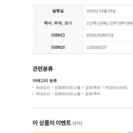
발행일
2018년 03월 26일
쪽수, 무게, 크기
212쪽 | 234g | 130*189*16
ISBN13
9791128393723
ISBN10
1128393727
관련분류
카테고리 분류
국내도서
만화/라이트노벨
공포/추리
추리/미스터리
국내도서
만화/라이트노벨
공포/추리
이 상품의 이벤트
(4개)