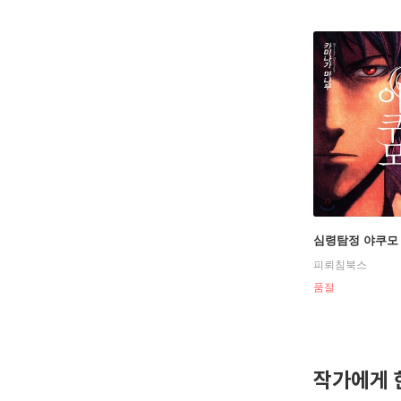
심령탐정 야쿠모 
피뢰침북스
품절
작가에게 