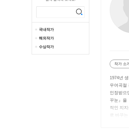
국내작가
해외작가
수상작가
작가 소
1974년
우여곡절 
인정받으면
꾸눈』을 
적인 지지
로 바꾸는
덕터』, 