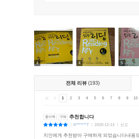
4
4
5
전체 리뷰
(193)
1
2
3
4
5
6
7
8
9
10
추천합니다
종이책
구매
h*******7
2020-12-13
신고
|
|
|
지인에게 추천받아 구매하게 되었습니다내용도 