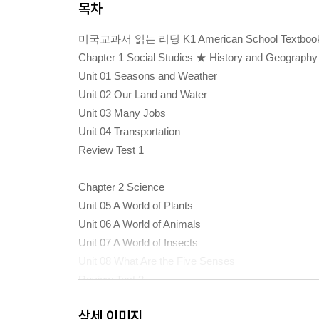
목차
미국교과서 읽는 리딩 K1 American School Textboo
Chapter 1 Social Studies ★ History and Geography
Unit 01 Seasons and Weather
Unit 02 Our Land and Water
Unit 03 Many Jobs
Unit 04 Transportation
Review Test 1
Chapter 2 Science
Unit 05 A World of Plants
Unit 06 A World of Animals
Unit 07 A World of Insects
Unit 08 What Are the Five Senses
Review Test 2
상세 이미지
Chapter 3 Language ★ Mathematics ★ Visual Arts