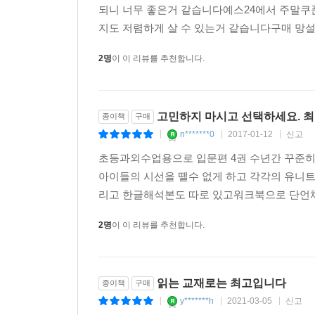
되니 너무 좋은거 같습니다예스24에서 주말쿠폰
지도 저렴하게 살 수 있는거 같습니다구매 망설
2명
이 이 리뷰를 추천합니다.
고민하지 마시고 선택하세요. 
종이책
구매
n*******0
2017-01-12
신고
|
|
|
초등과외수업용으로 입문편 4권 수년간 꾸준히
아이들의 시선을 뗄수 없게 하고 각각의 유니트
리고 한글해석본도 따로 있고워크북으로 단언체
2명
이 이 리뷰를 추천합니다.
읽는 교재로는 최고입니다
종이책
구매
y*******h
2021-03-05
신고
|
|
|