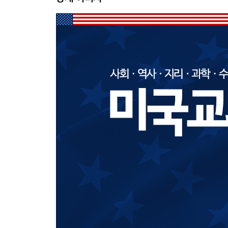
Unit 09 The Little Red Hen
Unit 10 Numbers from 1 to 10
Unit 11 Lines and Shapes
Unit 12 Let’s Beat the Drum
Review Test 3
Word List
미국교과서 읽는 리딩 K2 American School Textboo
Chapter1
Social Studies ★ History and Geography
Unit 01 What Is a Map
Unit 02 The Oceans and Continents
Unit 03 Special Days
Unit 04 The First Thanksgiving
Review Test 1