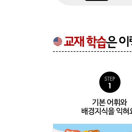
Chapter2
Science
Unit 05 A World of Animals: Bears
Unit 06 Earthquakes
Unit 07 The Food Pyramid
Unit 08 Staying Healthy
Review Test 2
Chapter3
Language ★ Mathematics ★ Visual Arts ★ Music
Unit 09 Where Is It
Unit 10 Addition and Subtraction
Unit 11 Sculptures
Unit 12 A World of Instruments
Review Test 3
Word List