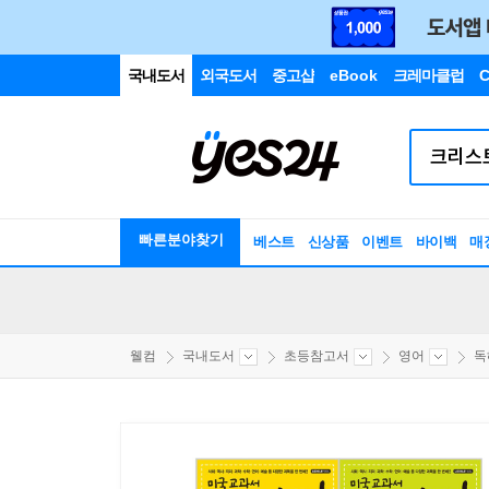
국내도서
외국도서
중고샵
eBook
크레마클럽
C
빠른분야찾기
베스트
신상품
이벤트
바이백
매
웰컴
국내도서
초등참고서
영어
독