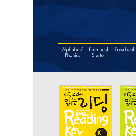
Chapter2
Science
Unit 05 Where Do Plants Live
Unit 06 Amazing Plants
Unit 07 What Lives in an Ocean
Unit 08 How Frogs Grow and Change
Review Test 2
Chapter3
Language ★ Mathematics ★ Visual Arts ★ Music
Unit 09 The Three Little Pigs
Unit 10 Skip-Counting
Unit 11 Colors
Unit 12 Musical Instruments and Their Families
Review Test 3
미국교과서 읽는 리딩 K3 American School Textboo