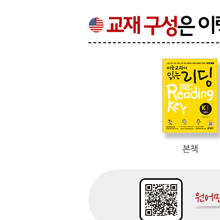
Language ★ Mathematics ★ Visual Arts ★ Music
Unit 09 The City Mouse and the Country Mouse
Unit 10 Counting to 100
Unit 11 What Do Artists Do
Unit 12 Ballet Music
Review Test 3
Word List
Syllabus Vol. 3
미국교과서 읽는 리딩 K4 American School Textboo
Chapter1
Social Studies ★ History and Geography
Unit 01 Countries in the World
Unit 02 The World’s Best
Unit 03 Earth Is Our Home
Unit 04 Recycle, Reuse, and Reduce
Review Test 1