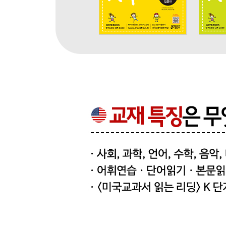
Chapter 1
Social Studies ★ History and Geography
Unit 01 Thanks, Thomas Edison
Unit 02 The First Man into Space
Unit 03 Storms
Unit 04 Tornadoes and Hurricanes
Review Test 1
Chapter 2
Science
Unit 05 How Do Plants Grow
Unit 06 A World of Animals: Snakes
Unit 07 Amazing Changes: Butterflies
Unit 08 Birds Are Animals
Review Test 2
Chapter 3