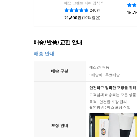
애덤 그랜트 저/이경식 역
한국경제신문사(한
|
246건
15,7
21,600
원
(10% 할인)
배송/반품/교환 안내
배송 안내
예스24 배송
배송 구분
배송비 : 무료배송
안전하고 정확한 포장을 위해 
고객님께 배송되는 모든 상품을
목적 : 안전한 포장 관리
촬영범위 : 박스 포장 작업
포장 안내