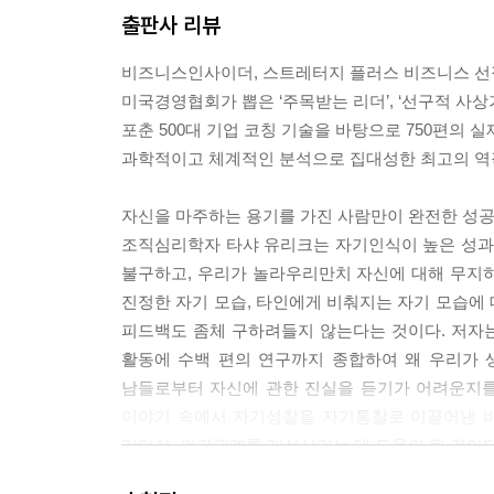
출판사 리뷰
외적 자기인식external self-awareness
다. 외적 자기인식이 가능한 사람은 타인의 관점에서
비즈니스인사이더, 스트레터지 플러스 비즈니스 선정 
적 자기 인식이 부족한 사람은 그들이 남들에게 
미국경영협회가 뽑은 ‘주목받는 리더’, ‘선구적 사상가 1
(21쪽)
포춘 500대 기업 코칭 기술을 바탕으로 750편의 
과학적이고 체계적인 분석으로 집대성한 최고의 역
자기인식이 여행길이라면 통찰insight은 여행 도
주할 수 있게 해주는 연료이다. 그 연료가 있으면 가
자신을 마주하는 용기를 가진 사람만이 완전한 성공과
조직심리학자 타샤 유리크는 자기인식이 높은 성과,
나는 자기에 대한 무지self-blindness에서 
불구하고, 우리가 놀라우리만치 자신에 대해 무지
든 사람을 위해서 이 책을 썼다. 내 목표는 여러분
진정한 자기 모습, 타인에게 비춰지는 자기 모습에
문을 열 도구를 선사하고, 점점 자기인식이 저하되고
피드백도 좀체 구하려들지 않는다는 것이다. 저자는 
활동에 수백 편의 연구까지 종합하여 왜 우리가 
자기인식은 당신 자신과 타인에게 보이는 당신의 모
남들로부터 자신에 관한 진실을 듣기가 어려운지를
인기에 들어서 자기인식이 극적으로 향상된 우리의
이야기 속에서 자기성찰을 자기통찰로 이끌어낸 비
그들은 자신의 ‘가치value’(그들을 이끄는 원칙들), ‘
리더십, 인간관계를 개선시키는 데 도움이 될 것이다
‘적합한 환경fit’(그들이 행복하고 몰두하는 삶을 살기 위
들의 역량을 보여주는 사고, 감정, 행동들), ‘영향력im