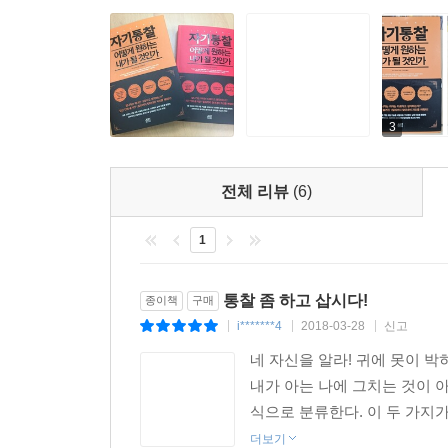
외적 자기인식에 관해 알려진 잘못된 믿음과 여러 
이 책은 진정한 성공이 무엇인지에 대한 강력한 통
집단 자기인식에 대해 초점이 맞춰져 있는 4부에
사람의 시각을 통해 자신의 진짜 모습을 보는 것은 그
알려면 무엇이 필요한지를 깨닫고 점점 기만적으로 
국가에서 지속 가능한 성공을 실현할 수 있게 한다.
- 800 CEO Read
그리고 마지막 장에 있는 ‘자기통찰을 위한 7일
3
소소한 승리를 거둘 수 있도록 도와줄 것이다. 또한
살아가면서 다른 사람과 소통해야 하는 사람(그러니
자기통찰에 이르게 하는 데 방향키가 되어줄 것이다
- 티퍼니 더푸 (『공을 떨어뜨려라Drop the Ball』
전체 리뷰
(6)
자기통찰을 위한 7일간의 도전!
1
제1일: 자기인식을 얻고 싶은 영역을 선택한다.
제2일: 통찰의 일곱 축을 검토한다.
통찰 좀 하고 삽시다!
종이책
구매
제3일: 자기인식을 가로막는 장벽을 탐색한다.
i*******4
2018-03-28
신고
|
|
|
제4일: 내적 자기인식을 키운다.
제5일: 외적 자기인식을 키운다.
네 자신을 알라! 귀에 못이 
제6일: 자기망상에 빠진 사람을 견뎌낸다.
내가 아는 나에 그치는 것이 
제7일: 도전 과제를 점검한다.
식으로 분류한다. 이 두 가지가
더보기