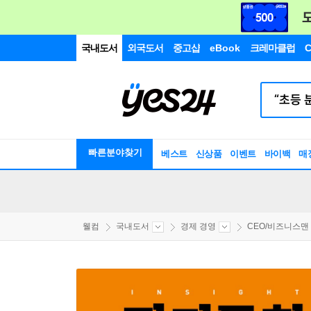
국내도서
외국도서
중고샵
eBook
크레마클럽
C
빠른분야찾기
베스트
신상품
이벤트
바이백
매
웰컴
국내도서
경제 경영
CEO/비즈니스맨