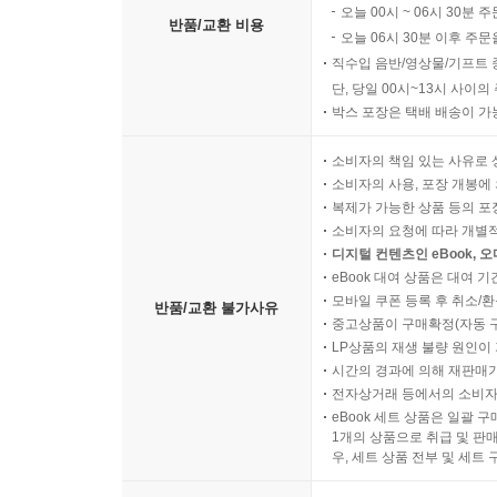
오늘 00시 ~ 06시 30분 
반품/교환 비용
오늘 06시 30분 이후 주문
직수입 음반/영상물/기프트 
단, 당일 00시~13시 사이
박스 포장은 택배 배송이 가
소비자의 책임 있는 사유로 
소비자의 사용, 포장 개봉에 
복제가 가능한 상품 등의 포장을 
소비자의 요청에 따라 개별
디지털 컨텐츠인 eBook, 
eBook 대여 상품은 대여 기
모바일 쿠폰 등록 후 취소/환
반품/교환 불가사유
중고상품이 구매확정(자동 
LP상품의 재생 불량 원인이 기
시간의 경과에 의해 재판매가
전자상거래 등에서의 소비자
eBook 세트 상품은 일괄 
1개의 상품으로 취급 및 판매
우, 세트 상품 전부 및 세트