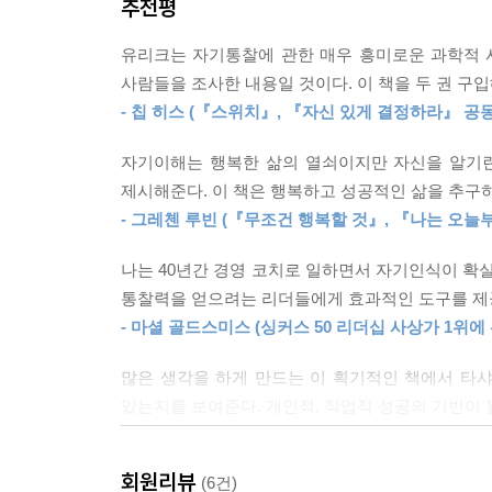
추천평
세상에는 두 종류의 사람이 있다. 자신을 잘 안다고
앤절라 아렌츠처럼 겸손한 사람들이 객관적으로 더 
유리크는 자기통찰에 관한 매우 흥미로운 과학적 
2018년 제23회 평창 동계올림픽이 막을 내렸다.
게 관심을 쏟음으로써 더 많은 존경과 사랑을 받게 
사람들을 조사한 내용일 것이다. 이 책을 두 권 구입
소개되었다. 그중에서 쇼트트랙 500미터에서 실
모를 때 이를 겸허히 인정한다. 그들은 자신의 견해
- 칩 히스 (『스위치』, 『자신 있게 결정하라』 공동
기대도 컸을 것이고, 그 결실이 바로 눈앞에 있었다.
적인 자세로 업무에 임하며, 직업 만족도가 높고, 이직률
선수는 눈물을 흘리면서도 “내가 제대로 했다면
자기이해는 행복한 삶의 열쇠이지만 자신을 알기란
않겠다”며 다부진 각오를 보였고, 마침내 1,50
절대적 진실의 추구는 통찰을 가로막을 뿐 아니라 우
제시해준다. 이 책은 행복하고 성공적인 삶을 추구
것이다. 자신을 알고, 남을 통해 자신을 파악했으며,
한 직관에 반하는 이야기이지만, 내 연구에서는 자
- 그레첸 루빈 (『무조건 행복할 것』, 『나는 오
증가하는 것으로 나타났다. (157쪽)
저자 타샤 유리크는 이러한 과정에 대해 다음과 같
나는 40년간 경영 코치로 일하면서 자기인식이 확실
통찰은 자기인식이라는 고속도로에서 고성능 스포츠
통찰력을 얻으려는 리더들에게 효과적인 도구를 제
우리가 자신과 세상의 새로운 점들을 능동적으로 알아
있지만, 그 연료가 없으면 도로변에 차를 세우게 될
- 마셜 골드스미스 (싱커스 50 리더십 사상가 1위에
한다.
어려운 상황에 놓였을 때 이렇게 질문하라. 여기서 
많은 생각을 하게 만드는 이 획기적인 책에서 타샤
봤을 때 가장 힘들었던 상황에서 거둔 성공에는 어
있는지를 보여준다. 개인적, 직업적 성공의 기반이 
플라톤이 “너 자신을 알라”고 하면서 자기인식의
있다면 그것은 무엇인가? (205쪽)
- 앨런 멀러리 (보잉 상용기 그룹, 포드 자동차 전 CE
있음에도 불구하고, 그것을 이루어내기는 쉽지 않
영향을 미치는지를 밝혀냈다. 그리고 자기인식이 
어떻게 하면 우리의 내적 자기인식을 향상시켜 ‘미래
회원리뷰
(6건)
우리는 생활하거나 일하면서 내린 뻔한 결론들로 