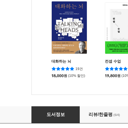
대화하는 뇌
컨셉 수업
19건
18,000
원
(10% 할인)
19,800
원
(10
자기통찰
도서정보
리뷰/한줄평
(6/4)