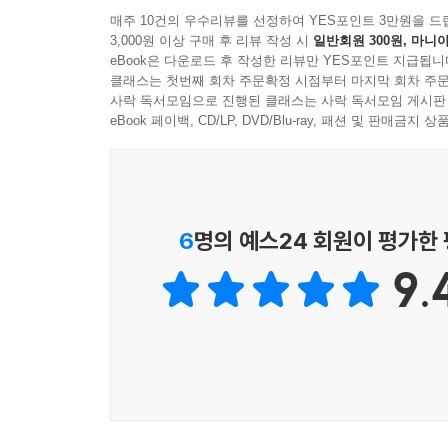
획기적인 전략과 비결을 제시해준다.
하지 않다. 정말로 당신이 원하는 삶을 살려면 목표를
연구 결과를 인용하여 나와 동료들의 관계를 변화시
매주 10건의 우수리뷰를 선정하여 YES포인트 3만원을 드
3,000원 이상 구매 후 리뷰 작성 시
일반회원 300원, 마니아
- 에드 캣멀 (픽사와 월트디즈니 애니메이션 스튜디
“기본적으로 세상에는 자신을 잘 안다고 생각하는 
eBook은 다운로드 후 작성한 리뷰만 YES포인트 지급됩니
우리의 약점을 어떻게 처리해야 최선인지 항상 명확하
자신을 잘 아는 사람으로 가득한 세상을 만드는 것
클래스는 첫번째 회차 주문확정 시점부터 마지막 회차 주문
은 변화로 큰 보상을 받기도 한다. 가끔은 우리가 완전
자신에 대한 착각과 망상을 불러일으키는 인간의 
사락 독서모임으로 진행된 클래스는 사락 독서모임 게시판
도움을 받는다면 길을 찾기가 불가능하지는 않다. 
이끌어주고, 혹 그 길로 잘못 들어섰을지라도 되돌릴
eBook 페이백, CD/LP, DVD/Blu-ray, 패션 및 판매금
요컨대 자기통찰 없이 우리에게 기쁨과 행복을 가
자기통찰은 활용하지 않으면 무의미하다. 조지 워싱
- 〈포춘〉
있겠는가? 우리의 진정한 목적을 어떻게 이룰 수
상황이 어떻게 달라졌을지 상상해보라. 또 플로렌스 오조
토대이고, 자기인식은 발전 가능하며, 자기인식은 
식상한 질문에 신선한 시각과 해답을 제시하고 있는 
럴리가 첫 직속 부하 직원이 그에게 꼭 필요했던 
될 것이다.
을 비롯해 여러 사례에서 보았듯이, 우리 가운데서 
6
명의 예스24 회원이 평가한
이 책의 특징이자 장점은 다양한 사례가 등장한다
- 〈석세스〉
기고, 그 결실을 누린다. (406~407쪽)
(나이지리아의 시민운동가), 벤 허(한국계 미국
9.
자기인식을 뛰어넘어 자기통찰을 이루었는지에 대해
오랜 기간에 걸쳐 사회 여러 분야의 리더들을 연
---본문 중에서
조사했고, 두 가지 기준(본인과 그의 지인으로부터
결과적으로 더 성공한 리더가 되었음을 입증한다.
시간이 지나면서 극적인 발전을 이룬 사람)을 충족시
- 포브스닷컴
unicorn)’이라고 불리는 그들의 경험은 이 책의 
이 책에서 저자는 자기통찰이라는 주제를 심도 있
보여준다. 또 오랜 연구에 기초한 다양한 사례를 
이 책은 4부 10장으로 이루어져 있다. 1부에서
- 비즈니스인사이더닷컴
다루면서, 자기인식을 높이기 위한 조건들에 관한 