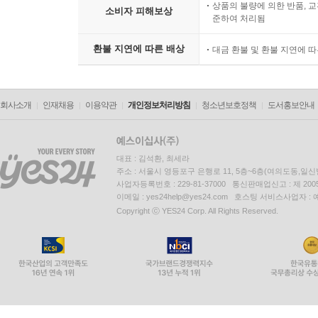
상품의 불량에 의한 반품, 교
소비자 피해보상
준하여 처리됨
환불 지연에 따른 배상
대금 환불 및 환불 지연에 
회사소개
인재채용
이용약관
개인정보처리방침
청소년보호정책
도서홍보안내
대표 : 김석환, 최세라
주소 : 서울시 영등포구 은행로 11, 5층~6층(여의도동,일신
사업자등록번호 : 229-81-37000 통신판매업신고 : 제 200
이메일 : yes24help@yes24.com 호스팅 서비스사업자 :
Copyright ⓒ YES24 Corp. All Rights Reserved.