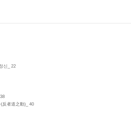
정신_ 22
38
(反者道之動)_ 40