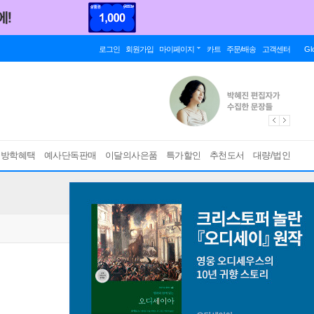
로그인
회원가입
마이페이지
카트
주문/배송
고객센터
Gl
름방학혜택
예사단독판매
이달의사은품
특가할인
추천도서
대량/법인