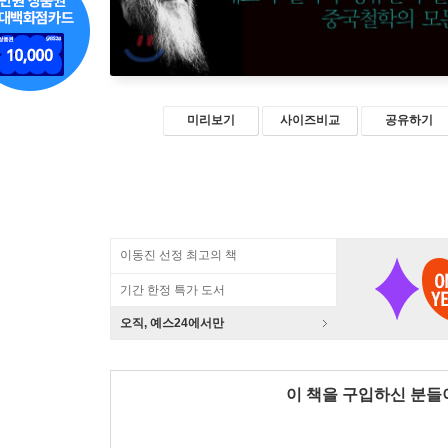
미리보기
사이즈비교
공유하기
이동진 선정 최고의 책
기간 한정 특가 도서
오직, 예스24에서만
이 책을 구입하신 분