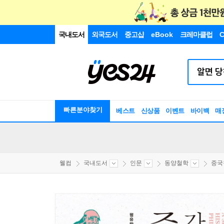
국내도서
외국도서
중고샵
eBook
크레마클럽
C
빠른분야찾기
베스트
신상품
이벤트
바이백
매
웰컴
국내도서
인문
동양철학
중국