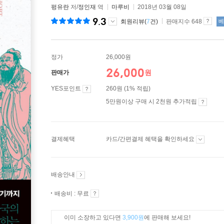
펑유란
저/
정인재
역
마루비
2018년 03월 08일
9.3
회원리뷰(
7
건)
판매지수 648
베
정가
26,000원
26,000
원
판매가
YES포인트
260원 (1% 적립)
5만원이상 구매 시 2천원 추가적립
결제혜택
카드/간편결제 혜택을 확인하세요
배송안내
배송비 : 무료
이미 소장하고 있다면
3,900원
에 판매해 보세요!