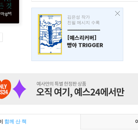
김은성 작가
친필 메시지 수록
---------------
[예스리커버]
빵야 TRIGGER
들이
함께 산 책