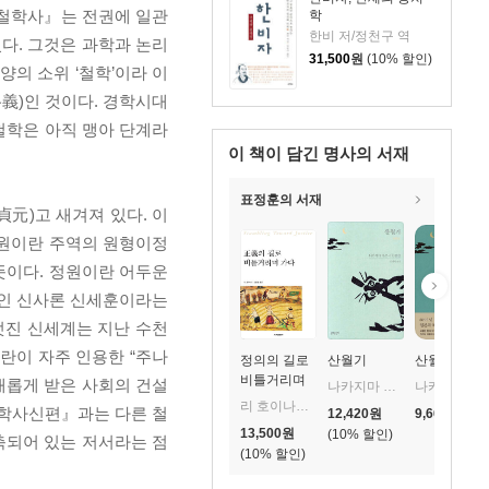
국철학사』는 전권에 일관
학
한비 저/정천구 역
다. 그것은 과학과 논리
31,500
원
(10% 할인)
양의 소위 ‘철학’이라 이
格義)인 것이다. 경학시대
철학은 아직 맹아 단계라
이 책이 담긴
명사의 서재
표정훈의 서재
元)고 새겨져 있다. 이
원이란 주역의 원형이정
뜻이다. 정원이란 어두운
원인 신사론 신세훈이라는
멋진 신세계는 지난 수천
란이 자주 인용한 “주나
정의의 길로
산월기
산월기
비틀거리며
새롭게 받은 사회의 건설
나카지마 아쓰시 저/김영식 역
나카지마 아쓰시 저/김영식 역
가다
리 호이나키 저/김종철 역
철학사신편』과는 다른 철
12,420
원
9,660
원
13,500
원
10
%
축되어 있는 저서라는 점
10
%