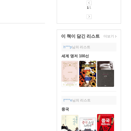
1
/1
이 책이 담긴
리스트
더보기
h***p
님의 리스트
세계 명저 100선
t****e
님의 리스트
중국