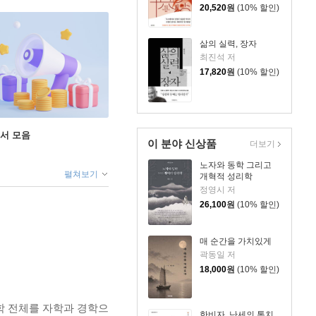
20,520
원
(10% 할인)
삶의 실력, 장자
최진석 저
17,820
원
(10% 할인)
도서 모음
이 분야 신상품
더보기
노자와 동학 그리고
펼쳐보기
개혁적 성리학
정영시 저
26,100
원
(10% 할인)
매 순간을 가치있게
곽동일 저
18,000
원
(10% 할인)
학 전체를 자학과 경학으
한비자, 난세의 통치