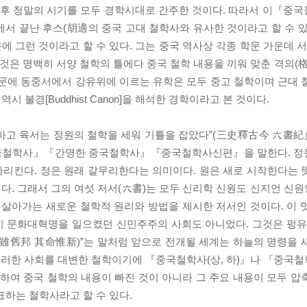
이후 청말의 시기를 모두 경학시대로 간주한 것이다. 따라서 이『중
서 끝난 후스(胡適의 중국 고대 철학사와 유사한 것이라고 할 수 있
 그런 것이라고 할 수 있다. 그는 중국 역사상 각종 학문 가운데 서
이것은 명백히 서양 철학의 틀에다 중국 철학 내용을 끼워 맞춘 격의(
때문에 동중서에서 강유위에 이르는 유학은 모두 중고 철학이며 근대 
시 불경[Buddhist Canon]을 해석한 경학이라고 본 것이다.
하고 육서는 정원의 철학을 세워 기틀을 잡았다”(三史釋古今 六書紀貞
중국철학사』『간명한 중국철학사』『중국철학사신편』을 말한다. 정
가리킨다. 정은 원래 갈무리한다는 의미이다. 원은 새로 시작한다는 
다. 그래서 그의 여섯 저서(六書)는 모두 신리학 신원도 신지언 신
 살아가는 새로운 철학적 원리와 방법을 제시한 저서인 것이다. 이 
이 문화대혁명을 일으켰던 신민주주의 사회도 아니었다. 그것은 펑유
周雖舊邦 其命惟新)”는 말처럼 앞으로 전개될 세계는 하늘의 명령을 
이러한 사회를 대변한 철학이기에 『중국철학사(상, 하)』나 『중국
하여 중국 철학의 내용이 빠진 것이 아니라 그 주요 내용이 모두 압
하는 철학사라고 할 수 있다.