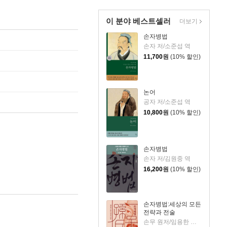
이 분야 베스트셀러
더보기
손자병법
손자 저/소준섭 역
11,700
원
(10% 할인)
논어
공자 저/소준섭 역
10,800
원
(10% 할인)
손자병법
손자 저/김원중 역
16,200
원
(10% 할인)
손자병법:세상의 모든
전략과 전술
손무 원저/임용한 편저