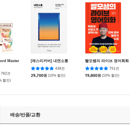
d Master
[예스리커버] 내면소통
빨모쌤의 라이브 영어회화
439건
751건
762건
29,700
원
(10% 할인)
19,800
원
(10% 할인)
% 할인)
배송/반품/교환