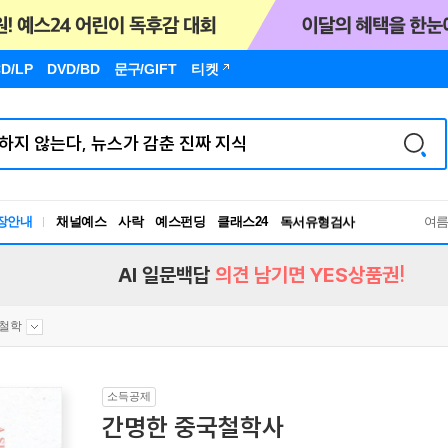
D/LP
DVD/BD
문구
/GIFT
티켓
장안내
채널예스
사락
예스펀딩
클래스24
독서유형검사
여
RBTI Lab
독서유형검사
AI 일문백답
의견 남기면 YES상품권!
철학
소득공제
간명한 중국철학사