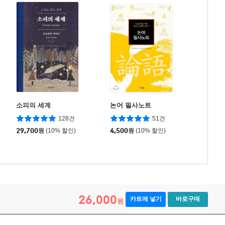
소피의 세계
논어 필사노트
128건
51건
29,700
원
(10% 할인)
4,500
원
(10% 할인)
26,000
카트에 넣기
바로구매
원