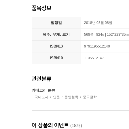
품목정보
발행일
2018년 03월 08일
쪽수, 무게, 크기
568쪽 | 824g | 152*223*35
ISBN13
9791195512140
ISBN10
1195512147
관련분류
카테고리 분류
국내도서
인문
동양철학
중국철학
이 상품의 이벤트
(18개)