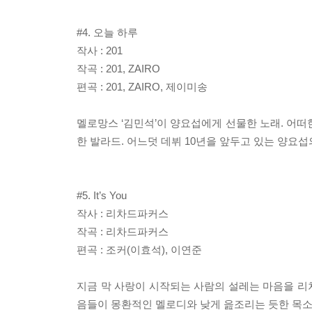
#4. 오늘 하루
작사 : 201
작곡 : 201, ZAIRO
편곡 : 201, ZAIRO, 제이미송
멜로망스 ‘김민석’이 양요섭에게 선물한 노래. 어떠
한 발라드. 어느덧 데뷔 10년을 앞두고 있는 양요
#5. It’s You
작사 : 리차드파커스
작곡 : 리차드파커스
편곡 : 조커(이효석), 이연준
지금 막 사랑이 시작되는 사람의 설레는 마음을 리
음들이 몽환적인 멜로디와 낮게 읊조리는 듯한 목소