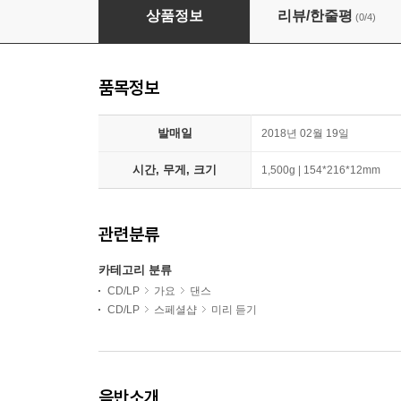
양요섭 - 미니앨범 2집 : 白 [B ver.]
상품정보
리뷰/한줄평
(0/4)
품목정보
발매일
2018년 02월 19일
시간, 무게, 크기
1,500g | 154*216*12mm
관련분류
카테고리 분류
CD/LP
가요
댄스
CD/LP
스페셜샵
미리 듣기
음반소개