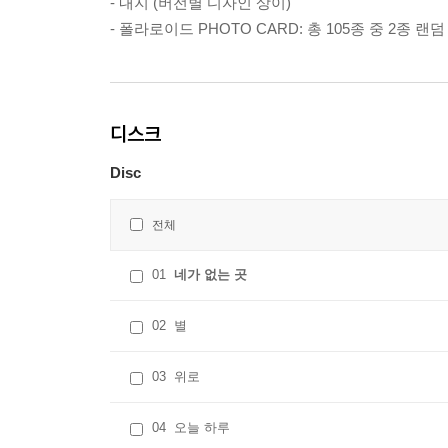
- 내지 (버전별 디자인 상이)
- 폴라로이드 PHOTO CARD: 총 105종 중 2종 랜
디스크
Disc
전체
01
네가 없는 곳
02
별
03
위로
04
오늘 하루