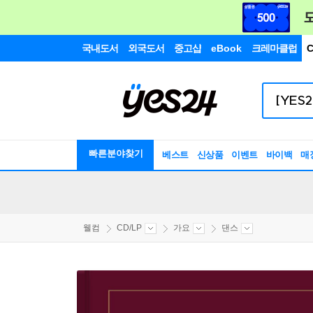
국내도서
외국도서
중고샵
eBook
크레마클럽
C
빠른분야찾기
베스트
신상품
이벤트
바이백
매
웰컴
CD/LP
가요
댄스