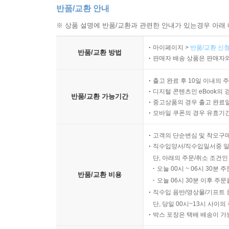
반품/교환 안내
※ 상품 설명에 반품/교환과 관련한 안내가 있는경우 아래 
마이페이지 >
반품/교환 신청
반품/교환 방법
판매자 배송 상품은 판매자와
출고 완료 후 10일 이내의 
디지털 콘텐츠인 eBook의 
반품/교환 가능기간
중고상품의 경우 출고 완료일
모바일 쿠폰의 경우 유효기간(
고객의 단순변심 및 착오구
직수입양서/직수입일서중 일
단, 아래의 주문/취소 조건인
오늘 00시 ~ 06시 30분 
반품/교환 비용
오늘 06시 30분 이후 주문
직수입 음반/영상물/기프트 
단, 당일 00시~13시 사이
박스 포장은 택배 배송이 가