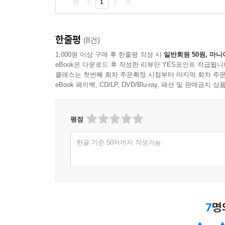
1
12세기 잉글랜드에서
21세기 대한민국을 만나다!
한줄평
(8건)
1,000원 이상 구매 후 한줄평 작성 시
일반회원 50원, 마니
이 책이 우리에게 시사하는 바가 크다. 로빈 후드
eBook은 다운로드 후 작성한 리뷰만 YES포인트 지급됩니
클래스는 첫번째 회차 주문확정 시점부터 마지막 회차 주문
벌어지고 있다. 권력자들은 어제나 오늘이나 조금도
eBook 페이백, CD/LP, DVD/Blu-ray, 패션 및 판매금
괴롭힌다. 계급 제도가 폐기 됐음에도 재산의 많
하층민 취급을 받는다. 그로 인한 계층 간의 갈
있는지도 모른다. 자유와 인권이 충분히 보장된 시
평점
우리도 로빈 후드가 살던 시대의 사람들처럼 권력
한글 기준 50자까지 작성가능
그래'라고 한탄만 해야 할까? 21세기 우리의 
아니면 우리의 상황을 바꿔 줄 또 다른 로빈 후드가
여의치 않다. 그렇다고 포기할 필요는 없다. 아직
유지한 것은 아니다. 그의 곁에는 동료들이 있었다.
7
명
있었던 것은 동료들이 곁에 있었기 때문이다.