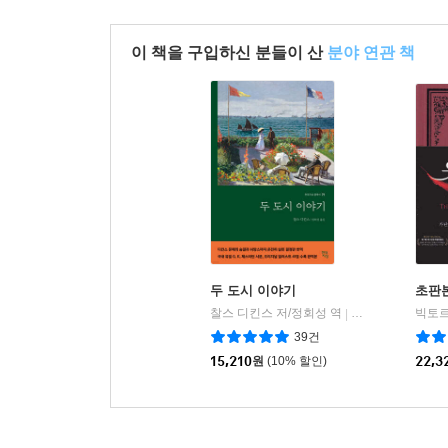
이 책을 구입하신 분들이 산
분야 연관 책
두 도시 이야기
초판본
찰스 디킨스 저/정회성 역
현대지성
빅토르
|
39건
15,210
원
(10% 할인)
22,3