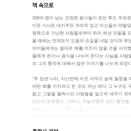
책 속으로
100여 명이 넘는 건장한 용사들이 로빈 후드 주
이든 기사든 대지주든 개의치 않고 자신들이 약탈당한
명목으로 가난한 사람들로부터 쥐어 짜낸 것들을 
을 때에는 언제든지 도움의 손길을 내밀 것이며 부당
아이들에게는 절대로 해를 끼치지 않을 것을 서약했
들에게 돈이나 음식을 나누어 준다는 사실을 사람
의 그의 행적에 대해서 많은 이야기를 나누게 되었다. 
"주 장관 나리, 지난번에 이곳 셔우드 숲에 들렀을
어떤 해를 끼치려고 온 것도 아닌 데다 그 누구도
돕고 그들을 몰락시킨 사람들을 일으켜 세우기 위
있는지 모르겠소. 그러니, 오늘만큼은 당신 물건을 
되돌아갈 수 있도록 숲길을 안내하겠소." --- p.123
"… 셔우드의 우리들은 성직자들보다도 우리 왕께 더