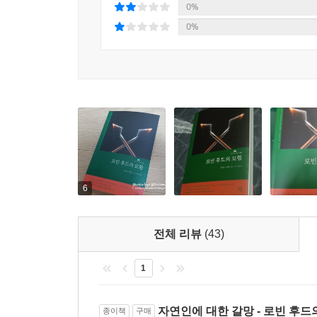
통쾌함을 안겨 준다. 서로 다른 이야기가 한데 묶
0%
궁금증을 자아낸다.
0%
셔우드 숲의 의로운 도적들
정의를 실현하다!
그들은 비록 범법자들이지만,
한편으로는 오히려 법에 더 충실한 사람들이다!
이 책의 배경이 되는 12~13세기 잉글랜드는 유
인해 왕과 제후와 기사를 제외한 농노에 속한
6
생산자였지만, 불의하고 탐욕스러운 왕과 귀족들
뿐이었다. 농노들은 권력자들의 그러한 불의와 압제
전체 리뷰
(43)
발을 구르고, 하루하루 신음하며 평생을 살아갔다.
1
로빈 후드는 그러한 쳇바퀴, 계급과 권력과 제도라
놓은 울타리를 넘어 셔우드 숲이라는 자신만의 영역
자연인에 대한 갈망 - 로빈 후드
종이책
구매