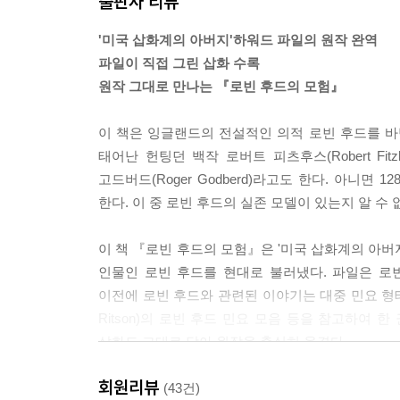
출판사 리뷰
당신들의 그 수도원에서 안락하게 누워 있는데 만족
'미국 삽화계의 아버지'하워드 파일의 원작 완역
--- p.411
파일이 직접 그린 삽화 수록
원작 그대로 만나는 『로빈 후드의 모험』
이 책은 잉글랜드의 전설적인 의적 로빈 후드를 바탕으로
태어난 헌팅던 백작 로버트 피츠후스(Robert Fi
고드버드(Roger Godberd)라고도 한다. 아니면 1
한다. 이 중 로빈 후드의 실존 모델이 있는지 알 
이 책 『로빈 후드의 모험』은 '미국 삽화계의 아버지'
인물인 로빈 후드를 현대로 불러냈다. 파일은 로빈
이전에 로빈 후드와 관련된 이야기는 대중 민요 형태로
Ritson)의 로빈 후드 민요 모음 등을 참고하여 
삽화도 그대로 담아 원작을 충실히 옮겼다.
회원리뷰
모험 시작!
(43건)