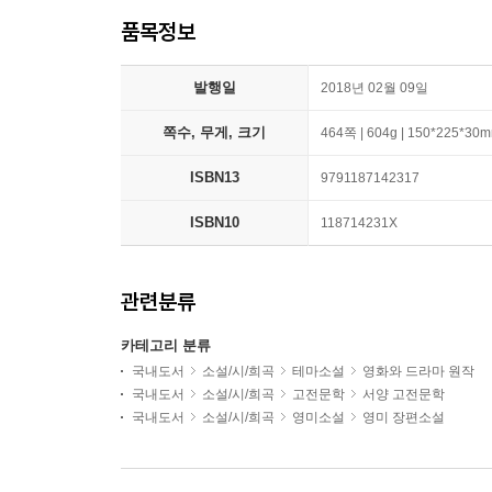
품목정보
발행일
2018년 02월 09일
쪽수, 무게, 크기
464쪽 | 604g | 150*225*30
ISBN13
9791187142317
ISBN10
118714231X
관련분류
카테고리 분류
국내도서
소설/시/희곡
테마소설
영화와 드라마 원작
국내도서
소설/시/희곡
고전문학
서양 고전문학
국내도서
소설/시/희곡
영미소설
영미 장편소설