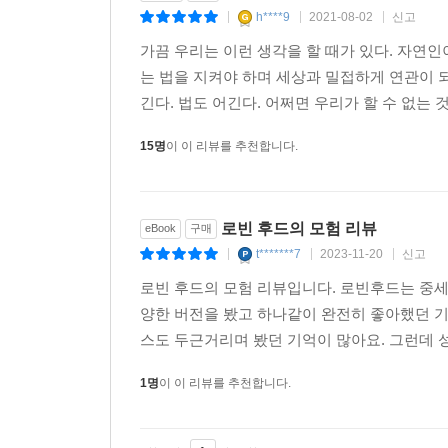
그들은 귀족, 성직자, 기사, 대지주든 개의치 않
h****9
2021-08-02
신고
|
|
|
벌금 등의 명목으로 가난한 사람들로부터 짜낸 것
가끔 우리는 이런 생각을 할 때가 있다. 자연인
손길을 내밀어 부당하게 빼앗긴 것들을 돌려주겠다고
는 법을 지켜야 하며 세상과 밀접하게 연관이 되
서약한다.
긴다. 법도 어긴다. 어쩌면 우리가 할 수 없는 것
로빈 후드와 그의 동료들은 자신들의 도덕률을 지
15명
이 이 리뷰를 추천합니다.
붙잡고 도둑질한 것이 아니라, 뛰어난 재치와 입담으
데려온다. 그리고 거기서 그들에게 화려한 만찬을 제
지불하게 한다. 그들의 행위는 도둑질이지만, 어떤
로빈 후드의 모험 리뷰
eBook
구매
쟁반을 훔쳐온 리틀 존을 혼내 주는 대목에서 가장 
t*******7
2023-11-20
신고
|
|
|
"나는 살찐 사제들과 귀족들에게 재산을 빼앗긴 사
로빈 후드의 모험 리뷰입니다. 로빈후드는 중세
하지만 현재로는 당신이 어떤 식으로든 학대한 소작
양한 버전을 봤고 하나같이 완전히 좋아했던 기
스도 두근거리며 봤던 기억이 많아요. 그런데 성
권력자들은 법 테두리 안에서 불의한 방법으로 이
1명
이 이 리뷰를 추천합니다.
말하자면, 로빈 후드와 일당들은 권력자들이 만든
권력자들은 법을 교묘하게 악용했지만, 로빈 후드
셈이다.