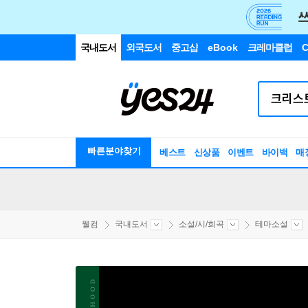
국내도서
외국도서
중고샵
eBook
크레마클럽
C
빠른분야찾기
베스트
신상품
이벤트
바이백
매
웰컴
국내도서
소설/시/희곡
테마소설