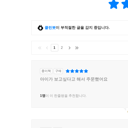
"로빈 후드는 재빨리 뿔나팔을 입술에 가져다 대더니
사내 140여 명이 주위로 모여들었다." _68쪽.
로빈 후드가 귀족들을 약올리거나 어려움에 부닥쳤을
클린봇
이 부적절한 글을 감지 중입니다.
그들과 함께 상황을 해결했다. 만약 로빈 후드에게
그렇다면 우리는 어떻게 해야 할까? 권력자들의 억
1
2
있다. 역사는 늘 그렇게 새 시대를 열었다.
종이책
구매
아이가 보고싶다고 해서 주문했어요
1명
이 이 한줄평을 추천합니다.