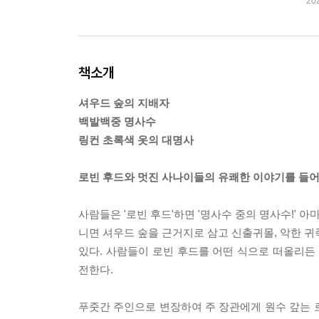
20
책소개
셔우드 숲의 지배자
백발백중 명사수
링컨 초록색 옷의 대명사
로빈 후드와 멋진 사나이들의 유쾌한 이야기를 들어
사람들은 '로빈 후드'하면 '명사수 중의 명사수!' 
니면 셔우드 숲을 근거지로 삼고 신출귀몰, 악한 귀
있다. 사람들이 로빈 후드를 어떤 식으로 떠올리든
전한다.
푸줏간 주인으로 변장하여 주 장관에게 원수 갚는 로