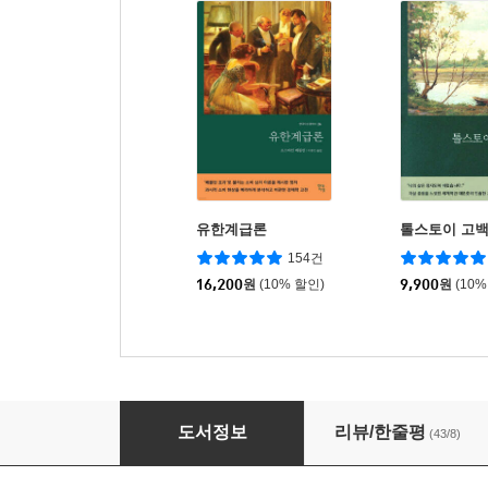
유한계급론
톨스토이 고
154건
16,200
원
(10% 할인)
9,900
원
(10%
로빈후드의 모험
도서정보
리뷰/한줄평
(43/8)