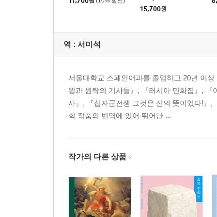
11,700
원
(10% 할인)
6
obin Hood (영어 원서)
15,700
원
에필로그
해설
역 :
서미석
서울대학교 스페인어과를 졸업하고 20년 이상
왕과 원탁의 기사들』, 『러시아 민화집』, 『
사』, 『십자군전쟁 그것은 신의 뜻이었다!』,
학 작품의 번역에 있어 뛰어난 ...
작가의 다른 상품