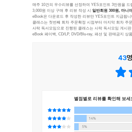
끈임 없이 이어지는 흥미진진한 이야기들
매주 10건의 우수리뷰를 선정하여 YES포인트 3만원을 드
3,000원 이상 구매 후 리뷰 작성 시
일반회원 300원, 마니아
eBook은 다운로드 후 작성한 리뷰만 YES포인트 지급됩니
로빈 후드는 도적이다. 하지만 우리는 그를 의적이
클래스는 첫번째 회차 주문확정 시점부터 마지막 회차 주문
후드는 힘 있는 자들, 권력층에 대항하는 의적이다
사락 독서모임으로 진행된 클래스는 사락 독서모임 게시판
충돌한다. 그중 압권은 그의 최대 숙적인 노팅엄 
eBook 페이백, CD/LP, DVD/Blu-ray, 패션 및 판매금
후드가 그의 친척을 화살로 쏴 죽였기 때문이다. 
듣고, 대회에 참가하기 위해 노팅엄으로 향한다. 
43
명
후드는 그들의 계략에 휘말려 왕의 사슴을 죽이고,
한 명을 죽인다. 하필 그는 노팅엄 주 장관의 친척
눈에 불을 켠다. 그리고 로빈 후드는 노팅엄 주 
후드의 모험이 시작된다.
이 책에는 그렇게 시작된 로빈 후드와 그의 동료들
별점별로 리뷰를 확인해 보세
푸줏간 주인으로 변장하여 주 장관에게 원수 갚는 
존의 모험, 앨런 어 데일과 아름다운 엘렌의 연애 사
만찬을 즐기며 후한 값을 치른 헤리퍼드의 주교,
14%
능가함으로써 초래된 결과, 사자심 왕 리처드를
5%