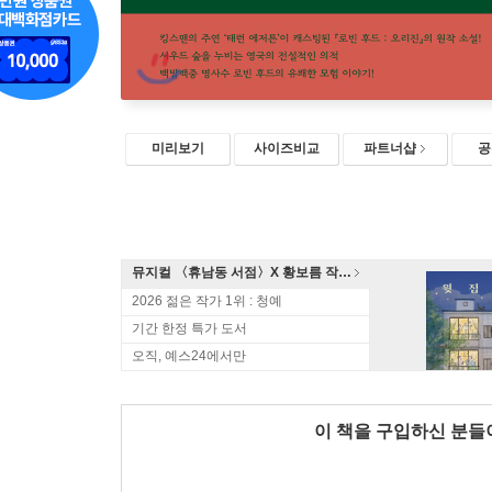
미리보기
사이즈비교
파트너샵
공
뮤지컬 〈휴남동 서점〉X 황보름 작가 북토크
2026 젊은 작가 1위 : 청예
기간 한정 특가 도서
오직, 예스24에서만
이 책을 구입하신 분