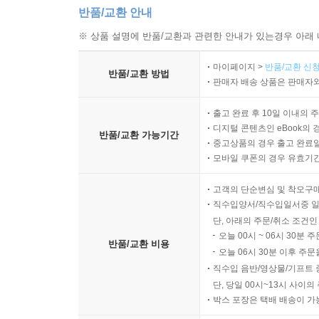
반품/교환 안내
※ 상품 설명에 반품/교환과 관련한 안내가 있는경우 아래 
마이페이지 >
반품/교환 신청
반품/교환 방법
판매자 배송 상품은 판매자와
출고 완료 후 10일 이내의 
디지털 콘텐츠인 eBook의 
반품/교환 가능기간
중고상품의 경우 출고 완료일
모바일 쿠폰의 경우 유효기간(
고객의 단순변심 및 착오구
직수입양서/직수입일서중 일
단, 아래의 주문/취소 조건인
오늘 00시 ~ 06시 30분 
반품/교환 비용
오늘 06시 30분 이후 주문
직수입 음반/영상물/기프트 
단, 당일 00시~13시 사이
박스 포장은 택배 배송이 가