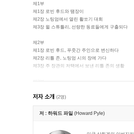
제1부
제1장 로빈 후드와 땜장이
제2장 노팅엄에서 열린 활쏘기 대회
제3장 윌 스튜틀리, 선량한 동료들에게 구출되다
제2부
제1장 로빈 후드, 푸줏간 주인으로 변신하다
제2장 리틀 존, 노팅엄 시의 장에 가다
제3장 주 장관의 저택에서 보낸 리틀 존의 생활
제3부
제1장 리틀 존과 블라이스의 무두장이
저자 소개
제2장 로빈 후드와 윌 스칼렛
(2명)
제3장 물방앗간지기 미지와 나눈 즐거운 모험
저 :
하워드 파일
(Howard Pyle)
제4부
제1장 로빈 후드와 앨런 어 데일
미국 삽화계의 아버지라 