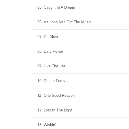
05
Caught In A Dream
06
As Long As I Got The Music
07
I'm Alive
08
Dirty Power
09
Live The Life
10
Dream Forever
11
One Good Reason
12
Lost In The Light
13
Wishin'