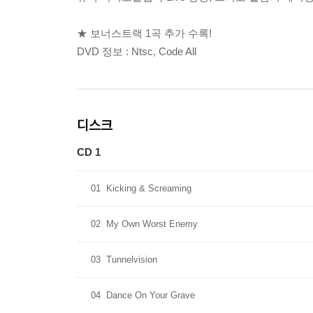
★ 보너스트랙 1곡 추가 수록!
DVD 정보 : Ntsc, Code All
디스크
CD 1
01
Kicking & Screaming
02
My Own Worst Enemy
03
Tunnelvision
04
Dance On Your Grave