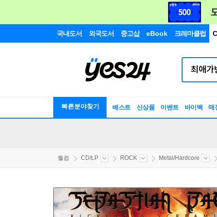
국내도서
외국도서
중고샵
eBook
크레마클럽
C
빠른분야찾기
베스트
신상품
이벤트
바이백
매
웰컴
CD/LP
ROCK
Metal/Hardcore