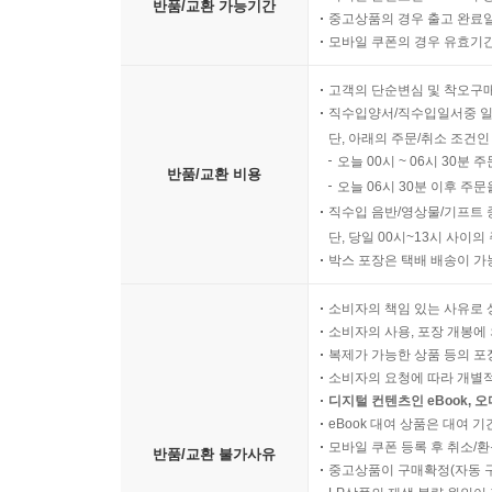
반품/교환 가능기간
중고상품의 경우 출고 완료일
모바일 쿠폰의 경우 유효기간(
고객의 단순변심 및 착오구
직수입양서/직수입일서중 일
단, 아래의 주문/취소 조건인
오늘 00시 ~ 06시 30분 
반품/교환 비용
오늘 06시 30분 이후 주문
직수입 음반/영상물/기프트 
단, 당일 00시~13시 사이
박스 포장은 택배 배송이 가
소비자의 책임 있는 사유로 
소비자의 사용, 포장 개봉에 
복제가 가능한 상품 등의 포장을 
소비자의 요청에 따라 개별
디지털 컨텐츠인 eBook, 
eBook 대여 상품은 대여 기
모바일 쿠폰 등록 후 취소/환
반품/교환 불가사유
중고상품이 구매확정(자동 