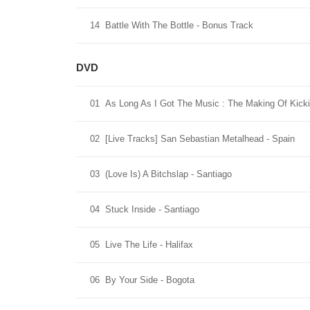
14
Battle With The Bottle - Bonus Track
DVD
01
As Long As I Got The Music : The Making Of Kick
02
[Live Tracks] San Sebastian Metalhead - Spain
03
(Love Is) A Bitchslap - Santiago
04
Stuck Inside - Santiago
05
Live The Life - Halifax
06
By Your Side - Bogota