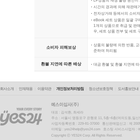
LP상품의 재생 불량 원인이 기
시간의 경과에 의해 재판매가
전자상거래 등에서의 소비자
eBook 세트 상품은 일괄 
1개의 상품으로 취급 및 판매
우, 세트 상품 전부 및 세트
상품의 불량에 의한 반품, 교
소비자 피해보상
준하여 처리됨
환불 지연에 따른 배상
대금 환불 및 환불 지연에 
회사소개
인재채용
이용약관
개인정보처리방침
청소년보호정책
도서홍보안내
대표 : 김석환, 최세라
주소 : 서울시 영등포구 은행로 11, 5층~6층(여의도동,일신
사업자등록번호 : 229-81-37000 통신판매업신고 : 제 200
이메일 : yes24help@yes24.com 호스팅 서비스사업자 :
Copyright ⓒ YES24 Corp. All Rights Reserved.