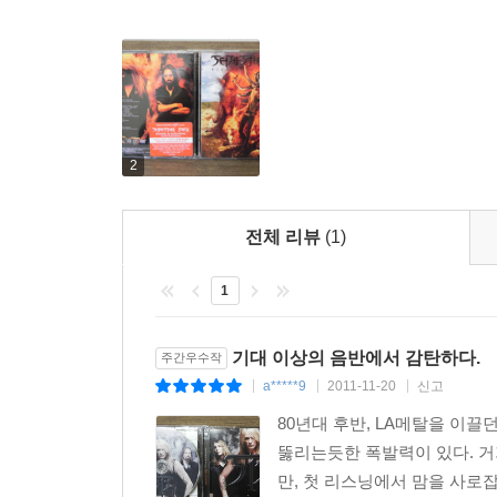
2
전체 리뷰
(1)
1
기대 이상의 음반에서 감탄하다.
주간우수작
a*****9
2011-11-20
신고
|
|
|
80년대 후반, LA메탈을 이끌
뚫리는듯한 폭발력이 있다. 거
만, 첫 리스닝에서 맘을 사로