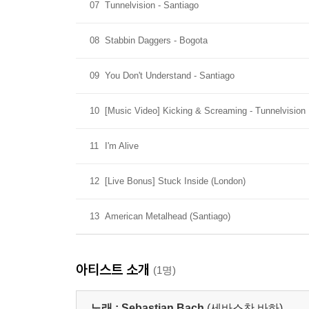
07
Tunnelvision - Santiago
08
Stabbin Daggers - Bogota
09
You Don't Understand - Santiago
10
[Music Video] Kicking & Screaming - Tunnelvision
11
I'm Alive
12
[Live Bonus] Stuck Inside (London)
13
American Metalhead (Santiago)
아티스트 소개
(1명)
노래 :
Sebastian Bach
(세바스찬 바하)