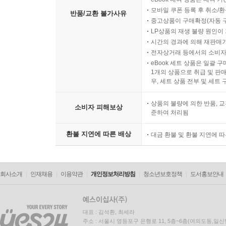
모바일 쿠폰 등록 후 취소/환
반품/교환 불가사유
중고상품이 구매확정(자동 
LP상품의 재생 불량 원인이 기
시간의 경과에 의해 재판매가
전자상거래 등에서의 소비자
eBook 세트 상품은 일괄 
1개의 상품으로 취급 및 판매
우, 세트 상품 전부 및 세트
상품의 불량에 의한 반품, 교
소비자 피해보상
준하여 처리됨
환불 지연에 따른 배상
대금 환불 및 환불 지연에 
회사소개
인재채용
이용약관
개인정보처리방침
청소년보호정책
도서홍보안내
대표 : 김석환, 최세라
주소 : 서울시 영등포구 은행로 11, 5층~6층(여의도동,일신