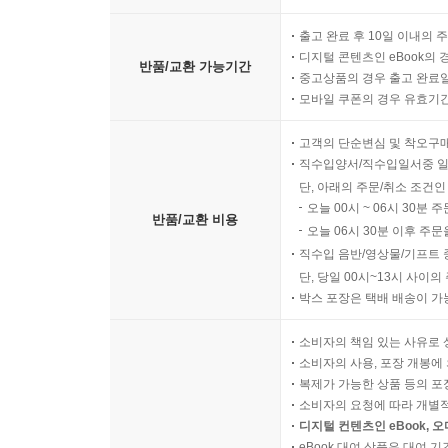
출고 완료 후 10일 이내의 
디지털 콘텐츠인 eBook의 
반품/교환 가능기간
중고상품의 경우 출고 완료일
모바일 쿠폰의 경우 유효기간(
고객의 단순변심 및 착오구
직수입양서/직수입일서중 일
단, 아래의 주문/취소 조건인
오늘 00시 ~ 06시 30분 
반품/교환 비용
오늘 06시 30분 이후 주문
직수입 음반/영상물/기프트 
단, 당일 00시~13시 사이
박스 포장은 택배 배송이 가
소비자의 책임 있는 사유로 
소비자의 사용, 포장 개봉에 
복제가 가능한 상품 등의 포장을 
소비자의 요청에 따라 개별
디지털 컨텐츠인 eBook, 
eBook 대여 상품은 대여 기