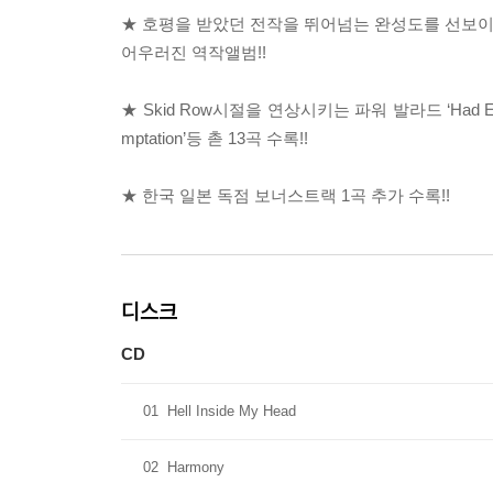
★ 호평을 받았던 전작을 뛰어넘는 완성도를 선보이고
어우러진 역작앨범!!
★ Skid Row시절을 연상시키는 파워 발라드 ‘Had Enough
mptation’등 촏 13곡 수록!!
★ 한국 일본 독점 보너스트랙 1곡 추가 수록!!
디스크
CD
01
Hell Inside My Head
02
Harmony