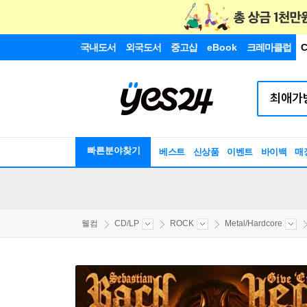
국내도서
외국도서
중고샵
eBook
크레마클럽
C
빠른분야찾기
베스트
신상품
이벤트
바이백
매
웰컴
CD/LP
ROCK
Metal/Hardcore