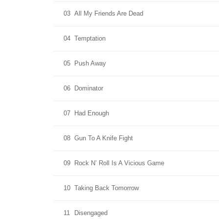
03
All My Friends Are Dead
04
Temptation
05
Push Away
06
Dominator
07
Had Enough
08
Gun To A Knife Fight
09
Rock N’ Roll Is A Vicious Game
10
Taking Back Tomorrow
11
Disengaged