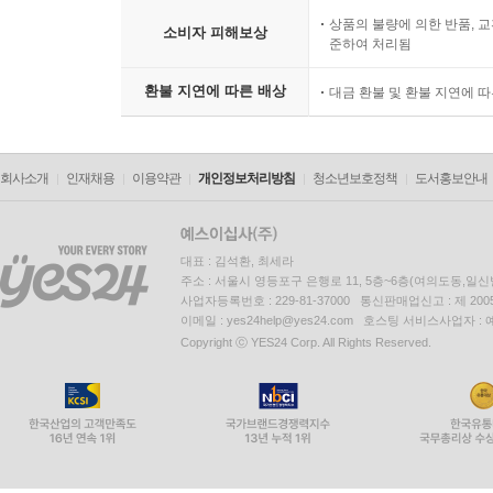
상품의 불량에 의한 반품, 교
소비자 피해보상
준하여 처리됨
환불 지연에 따른 배상
대금 환불 및 환불 지연에 
회사소개
인재채용
이용약관
개인정보처리방침
청소년보호정책
도서홍보안내
대표 : 김석환, 최세라
주소 : 서울시 영등포구 은행로 11, 5층~6층(여의도동,일신
사업자등록번호 : 229-81-37000 통신판매업신고 : 제 200
이메일 : yes24help@yes24.com 호스팅 서비스사업자 :
Copyright ⓒ YES24 Corp. All Rights Reserved.