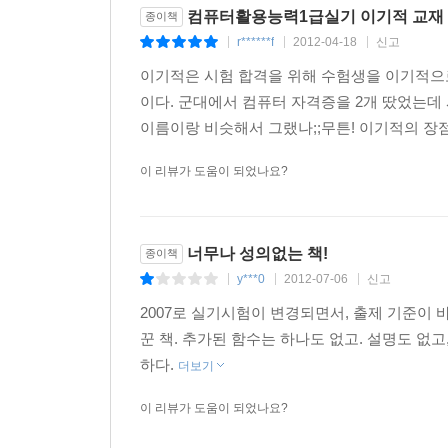
컴퓨터활용능력1급실기 이기적 교재
Section 05 최신 기출문제 5회
종이책
r******f
2012-04-18
신고
Section 06 최신 기출문제 6회
|
|
|
Section 07 최신 기출문제 7회
이기적은 시험 합격을 위해 수험생을 이기적으로
Section 08 최신 기출문제 8회
이다. 군대에서 컴퓨터 자격증을 2개 땄었는데
Section 09 최신 기출문제 9회
이름이랑 비슷해서 그랬나;;무튼! 이기적의 장점
Section 10 최신 기출문제 10회
이 리뷰가 도움이 되었나요?
PART 04 데이터베이스 모의고사 정답 및 해설
너무나 성의없는 책!
종이책
Chapter 01 기본 모의고사 정답 및 해설
y***0
2012-07-06
신고
|
|
|
Section 01 기본 모의고사 1회
2007로 실기시험이 변경되면서, 출제 기준이 바
Section 02 기본 모의고사 2회
꾼 책. 추가된 함수는 하나도 없고. 설명도 없고
Section 03 기본 모의고사 3회
하다.
더보기
Section 04 기본 모의고사 4회
Section 05 기본 모의고사 5회
이 리뷰가 도움이 되었나요?