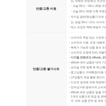
단, 아래의 주문/취소 조건인
오늘 00시 ~ 06시 30분 
반품/교환 비용
오늘 06시 30분 이후 주문
직수입 음반/영상물/기프트 
단, 당일 00시~13시 사이
박스 포장은 택배 배송이 가
소비자의 책임 있는 사유로 
소비자의 사용, 포장 개봉에 
복제가 가능한 상품 등의 포장을 
소비자의 요청에 따라 개별
디지털 컨텐츠인 eBook, 
eBook 대여 상품은 대여 기
모바일 쿠폰 등록 후 취소/환
반품/교환 불가사유
중고상품이 구매확정(자동 
LP상품의 재생 불량 원인이 기
시간의 경과에 의해 재판매가
전자상거래 등에서의 소비자
eBook 세트 상품은 일괄 
1개의 상품으로 취급 및 판매
우, 세트 상품 전부 및 세트