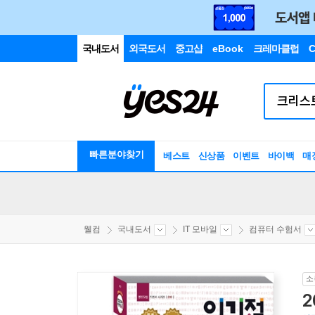
국내도서
외국도서
중고샵
eBook
크레마클럽
C
빠른분야찾기
베스트
신상품
이벤트
바이백
매
웰컴
국내도서
IT 모바일
컴퓨터 수험서
소
2