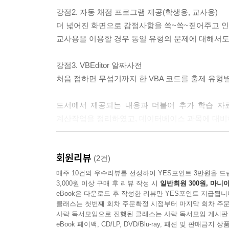
강점2. 자동 채점 프로그램 제공(학생용, 교사용)
|3권| 정답 및 해설
더 넓어진 화면으로 감점사항을 쏙~쏙~짚어주고 
PART 01 VBEditor 알짜사전
교사용을 이용할 경우 동일 유형의 문제에 대해서도 
PART 02 스프레드시트 모의고사 정답 및 해설
강점3. VBEditor 알짜사전
처음 접하면 무섭기까지 한 VBA 코드를 출제 유형
Chapter 01 기본 모의고사 정답 및 해설
Section 01 기본 모의고사 1회
도서에서 제공되는 내용과 더불어 추가 학습 자
Section 02 기본 모의고사 2회
계산작업을 정리하였고, 데이터베이스 과목에 대비
Section 03 기본 모의고사 3회
Section 04 기본 모의고사 4회
강점4. [문제] 모의고사&최신 기출 총 25회 제공
Section 05 기본 모의고사 5회
회원리뷰
시험 유형에 대비하여 기본 모의고사 5회, 실전 모
(2건)
있습니다.
매주 10건의 우수리뷰를 선정하여 YES포인트 3만원을 드
Chapter 02 실전 모의고사 정답 및 해설
3,000원 이상 구매 후 리뷰 작성 시
일반회원 300원, 마니아
Section 01 실전 모의고사 1회
eBook은 다운로드 후 작성한 리뷰만 YES포인트 지급됩니
강점5. [이론] 알찬 본문 구성
Section 02 실전 모의고사 2회
클래스는 첫번째 회차 주문확정 시점부터 마지막 회차 주문
본문 내용 외에도 이기적 in Tip, 왜 안 될까요?
사락 독서모임으로 진행된 클래스는 사락 독서모임 게시판
Section 03 실전 모의고사 3회
eBook 페이백, CD/LP, DVD/Blu-ray, 패션 및 판매금
Section 04 실전 모의고사 4회