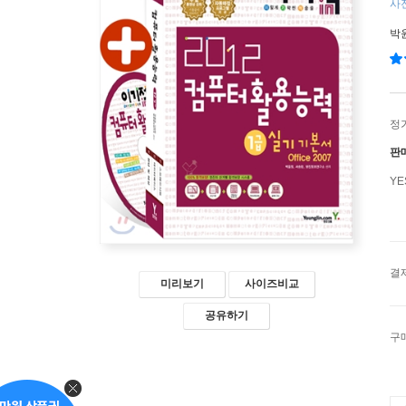
사전
박
정
판
Y
결
미리보기
사이즈비교
공유하기
구