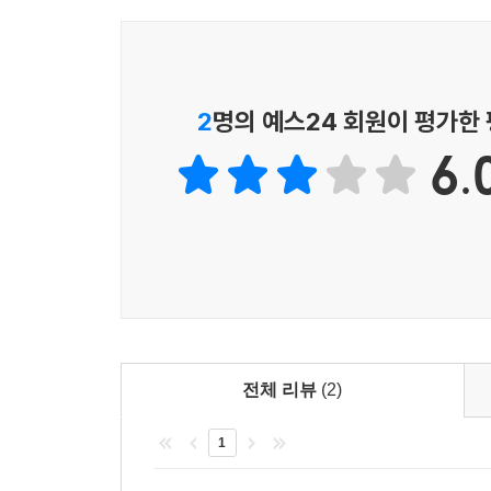
강점6. 독자 보험 제도
Section 05 실전 모의고사 5회
영진닷컴은 수험생 여러분들의 고충을 처리해 드리
못하는 문제는 언제든 영진닷컴이 도와 드려요.
Chapter 03 실전 모의고사(PDF)
Section 01 실전 모의고사 6회
2
명의 예스24 회원이 평가한
- 독자 보험제도가 무엇인지 궁금하세요?
Section 02 실전 모의고사 7회
6.
공부하다 안 풀리는 문제나 어떻게 공부를 해야 할
Section 03 실전 모의고사 8회
자격증 선택에서 합격증을 받는 그 날까지 영진닷컴
Section 04 실전 모의고사 9회
Section 05 실전 모의고사 10회
- D-10일 서비스가 궁금하세요?
시험 전 10일전부터 요약정리, 족집게 문제, 모의
PART 03 스프레드시트 최신 기출문제 정답 및 해설
Chapter 01 최신 기출문제 정답 및 해설
전체 리뷰
(2)
Section 01 최신 기출문제 1회
Section 02 최신 기출문제 2회
1
Section 03 최신 기출문제 3회
Section 04 최신 기출문제 4회