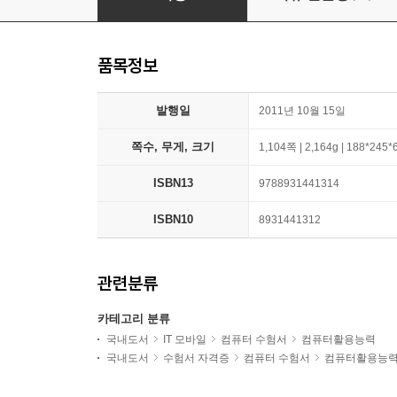
품목정보
발행일
2011년 10월 15일
쪽수, 무게, 크기
1,104쪽 | 2,164g | 188*245
ISBN13
9788931441314
ISBN10
8931441312
관련분류
카테고리 분류
국내도서
IT 모바일
컴퓨터 수험서
컴퓨터활용능력
국내도서
수험서 자격증
컴퓨터 수험서
컴퓨터활용능