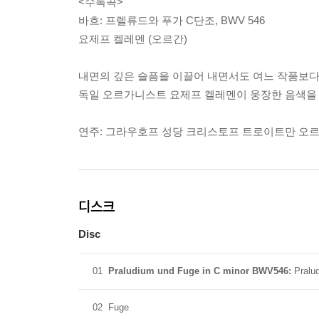
<수록곡>
바흐: 프렐류드와 푸가 C단조, BWV 546
요제프 켈레멘 (오르간)
내면의 깊은 슬픔을 이끌어 내면서도 여느 작품보다
독일 오르가니스트 요제프 켈레멘이 웅장한 음색을
연주: 그라우호프 성당 크리스토프 트로이트만 오
디스크
Disc
01
Praludium und Fuge in C minor BWV546:
Pralu
02
Fuge