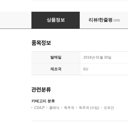
Joseph Kelemen 바흐: 유명 오르간 작품집 (J.S. 
상품정보
리뷰/한줄평
(0/0)
품목정보
발매일
2018년 01월 30일
제조국
EU
관련분류
카테고리 분류
CD/LP
클래식
독주곡
독주곡 (수입)
오르간