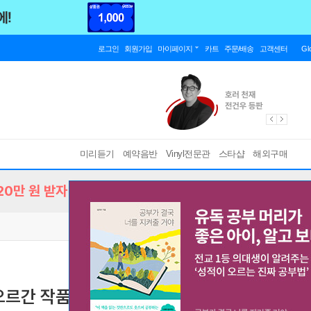
로그인
회원가입
마이페이지
카트
주문/배송
고객센터
Gl
미리듣기
예약음반
Vinyl전문관
스타샵
해외구매
0만 원 받자!
오르간 작품집 (J.S. Bach: Famous