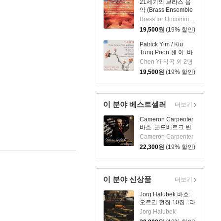
21세기의 브라스 음
악 (Brass Ensemble
Music - 21st Century)
Brass for Uncommon Times 실내악
19,500
원
(19% 할인)
Patrick Yim / Kiu
Tung Poon 첸 이: 바
이올린, 비올라, 피아
Chen Yi 작곡 외 2명
노 작품집 (Chen Yi:
19,500
원
(19% 할인)
Works For Violin,
Viola And Piano)
이 분야 베스트셀러
더보기
Cameron Carpenter
바흐: 골드베르크 변
주곡 [오르간 연주]
Cameron Carpenter
(Bach: Goldberg
22,300
원
(19% 할인)
Variations BWV988)
이 분야 신상품
더보기
Jorg Halubek 바흐:
오르간 전집 10집 : 라
이프치히와 레겐스부
Jorg Halubek
르크 (Bach: Works