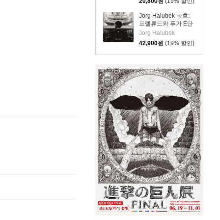
20,800
원
(19% 할인)
for Organ Vol.10 -
Leipzig &
Jorg Halubek 바흐:
Regensburg)
프렐류드와 푸가 E단
조 BWV 548 (Bach:
Jorg Halubek
Organ Landscapes)
42,900
원
(19% 할인)
[LP]