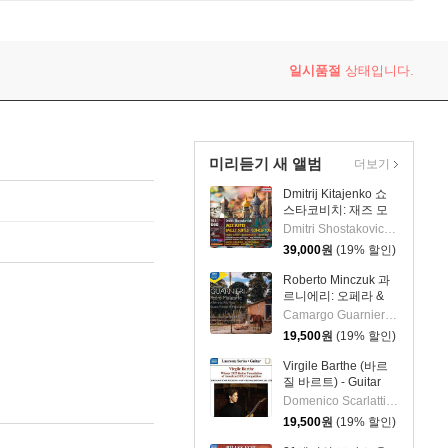
일시품절
상태입니다.
미리듣기 새 앨범
더보기
Dmitrij Kitajenko 쇼
스타코비치: 재즈 모
음곡, 발레 모음곡, 협
Dmitri Shostakovich 작곡 외 6명
주곡들
39,000
원
(19% 할인)
(Shostakovich: Jazz
Suite; Ballet Suites;
Roberto Minczuk 과
Concertos)
르니에리: 오페라 &
관현악 작품집
Camargo Guarnieri 작곡 외 2명
(Guarnieri: Pedro
19,500
원
(19% 할인)
Malazarte)
Virgile Barthe (바르
질 바르트) - Guitar
Recital (기타 리사이
Domenico Scarlatti 작곡 외 5명
틀)
19,500
원
(19% 할인)