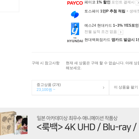
페이코
1% 할인
포인트 결제시
토스페이
1만P 추첨 적립
+ 생애
예스24 현대카드
1~3% YES포
전월 실적 조건 없음
현대백화점카드
앱카드 발급시 1
구매 시 참고사항
현재 새 상품은 구매 할 수 없습니다. 아래 
해보세요.
중고상품 (2개)
이 상품을 팔기
23,100원 ~