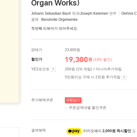
Organ Works)
Johann Sebastian Bach
작곡/
Joseph Kelemen
연주
Oehms Cl
원제 :
Beruhmte Orgelwerke
첫번째 리뷰어가 되어주세요.
판매가
23,800원
19,300
원
할인가
(19% 할인)
YES포인트
200원 (1% 적립) + 마니아추가적립
5만원이상 구매 시 2천원 추가적립
추가혜택쿠폰
쿠폰받기
주문금액대별 할인쿠폰
결제혜택
카카오페이
2,000원 즉시할인
일