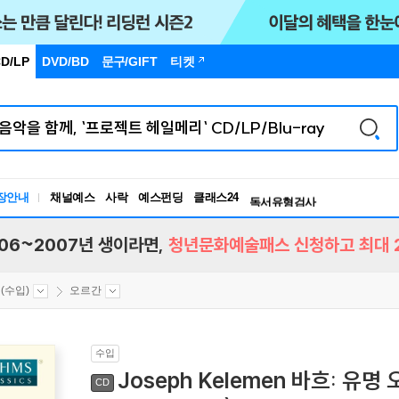
D/LP
DVD/BD
문구
/GIFT
티켓
독서유형검사
RBTI Lab
장안내
채널예스
사락
예스펀딩
클래스24
독서유형검사
06~2007년 생이라면,
청년문화예술패스 신청하고 최대 2
(수입)
오르간
수입
Joseph Kelemen 바흐: 유명 
CD