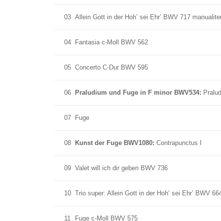
03
Allein Gott in der Hoh’ sei Ehr’ BWV 717 manualite
04
Fantasia c-Moll BWV 562
05
Concerto C-Dur BWV 595
06
Praludium und Fuge in F minor BWV534:
Pralu
07
Fuge
08
Kunst der Fuge BWV1080:
Contrapunctus I
09
Valet will ich dir geben BWV 736
10
Trio super: Allein Gott in der Hoh’ sei Ehr’ BWV 66
11
Fuge c-Moll BWV 575