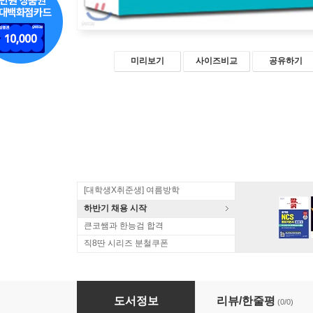
미리보기
사이즈비교
공유하기
[대학생X취준생] 여름방학
하반기 채용 시작
큰코쌤과 한능검 합격
직8딴 시리즈 분철쿠폰
2018 스타트 유통관리사 2급 벼락치기
도서정보
리뷰/한줄평
(0/0)