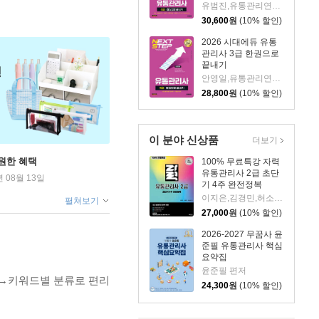
유범진,유통관리연구소 편저
30,600
원
(10% 할인)
2026 시대에듀 유통
관리사 3급 한권으로
끝내기
안영일,유통관리연구소 공편저
28,800
원
(10% 할인)
이 분야 신상품
더보기
원한 혜택
100% 무료특강 자력
유통관리사 2급 초단
년 08월 13일
기 4주 완전정복
이지은,김경민,허소람 공저
펼쳐보기
27,000
원
(10% 할인)
2026-2027 무꿈사 윤
준필 유통관리사 핵심
요약집
윤준필 편저
별→키워드별 분류로 편리
24,300
원
(10% 할인)