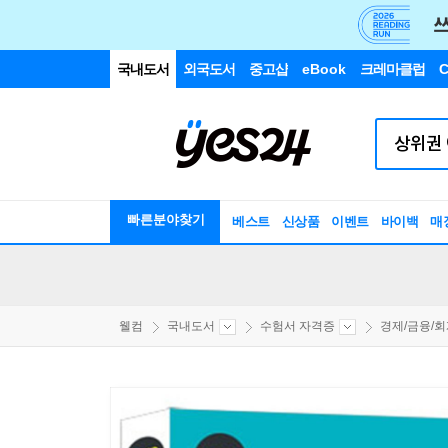
국내도서
외국도서
중고샵
eBook
크레마클럽
C
빠른분야찾기
베스트
신상품
이벤트
바이백
매
웰컴
국내도서
수험서 자격증
경제/금융/회계/