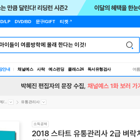
D/LP
DVD/BD
문구
/GIFT
티켓
독서유형검사
장안내
채널예스
사락
예스펀딩
클래스24
여
RBTI Lab
독서유형검사
박혜진 편집자의 문장 수집,
채널예스 1화 보러 가
...
유통관리사
소득공제
2018 스타트 유통관리사 2급 벼락