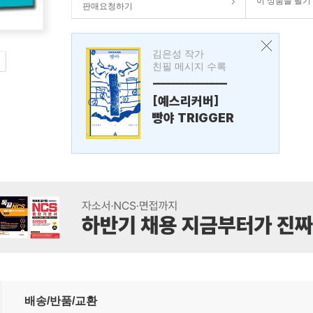
이 상품을 팔기
판매요청하기
김은성 작가
친필 메시지 수록
---------------
[예스리커버]
빵야 TRIGGER
배송/반품/교환