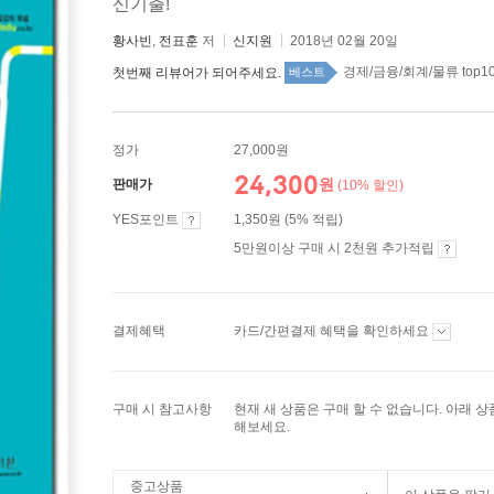
신기출!
황사빈
,
전표훈
저
신지원
2018년 02월 20일
경제/금융/회계/물류 top10
첫번째 리뷰어가 되어주세요.
베스트
정가
27,000원
24,300
원
판매가
(10% 할인)
YES포인트
1,350원 (5% 적립)
5만원이상 구매 시 2천원 추가적립
결제혜택
카드/간편결제 혜택을 확인하세요
구매 시 참고사항
현재 새 상품은 구매 할 수 없습니다. 아래 
해보세요.
중고상품