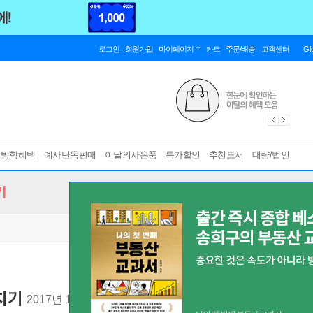
로그인
회원가입
마이페이지
카트
주문/배송
고객센터
Gl
름방학혜택
예사단독판매
이달의사은품
특가할인
추천도서
대량/법인
기
치기
2017년 11월 5일 기출문제 수록!, 오답노트로 보는 최