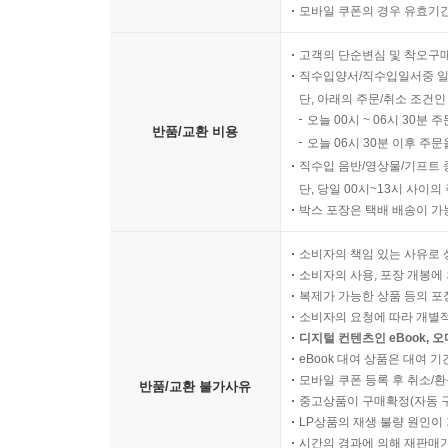
모바일 쿠폰의 경우 유효기간(
고객의 단순변심 및 착오구
직수입양서/직수입일서중 일
단, 아래의 주문/취소 조건인
오늘 00시 ~ 06시 30분 
반품/교환 비용
오늘 06시 30분 이후 주문
직수입 음반/영상물/기프트 
단, 당일 00시~13시 사이
박스 포장은 택배 배송이 가
소비자의 책임 있는 사유로 
소비자의 사용, 포장 개봉에 
복제가 가능한 상품 등의 포장을 
소비자의 요청에 따라 개별
디지털 컨텐츠인 eBook, 
eBook 대여 상품은 대여 기
모바일 쿠폰 등록 후 취소/환
반품/교환 불가사유
중고상품이 구매확정(자동 
LP상품의 재생 불량 원인이 기
시간의 경과에 의해 재판매가