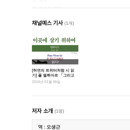
13. 새벽
14. 올바른 정의
15. 통지문
채널예스 기사
16. 야간통행금지 가브리엘 페리
(1개)
17. 우리의 삶 Ⅰ
18. 우리의 삶 Ⅱ
19. 시는 구체적인 진실을 목표로 삼아야 한다.
20. 사랑의 힘에 대하여
21. 불사조
읽다
22. 경쾌한 노래
[허연의 트위터처럼 시 읽
기] 폴 엘뤼아르 「그리고
23. 봄
미소를」
2016년 01월 06일
24. 우리들 둘이는
25. 그리고 미소를
26. 죽음 사랑 인생
27. 설문서에 대한 몇 가지 견해
저자 소개
(1명)
해설/오생근
연보
역 :
오생근