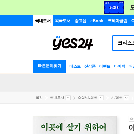
국내도서
외국도서
중고샵
eBook
크레마클럽
C
빠른분야찾기
베스트
신상품
이벤트
바이백
매
웰컴
국내도서
소설/시/희곡
시/희곡
소