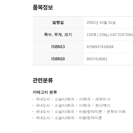
품목정보
발행일
2002년 10월 31일
쪽수, 무게, 크기
126쪽 | 228g | 142*210*20
ISBN13
9788937418068
ISBN10
8937418061
관련분류
카테고리 분류
국내도서
소설/시/희곡
시/희곡
세계의 시
국내도서
소설/시/희곡
시/희곡
한시/옛시
국내도서
소설/시/희곡
비평/창작/이론
문학의 이해
국내도서
소설/시/희곡
비평/창작/이론