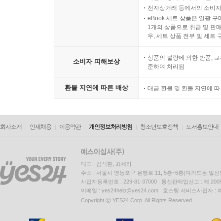
전자상거래 등에서의 소비자
eBook 세트 상품은 일괄 
1개의 상품으로 취급 및 판매
우, 세트 상품 전부 및 세트
상품의 불량에 의한 반품, 교
소비자 피해보상
준하여 처리됨
환불 지연에 따른 배상
대금 환불 및 환불 지연에 
회사소개
인재채용
이용약관
개인정보처리방침
청소년보호정책
도서홍보안내
대표 : 김석환, 최세라
주소 : 서울시 영등포구 은행로 11, 5층~6층(여의도동,일신
사업자등록번호 : 229-81-37000 통신판매업신고 : 제 200
이메일 : yes24help@yes24.com 호스팅 서비스사업자 :
Copyright ⓒ YES24 Corp. All Rights Reserved.