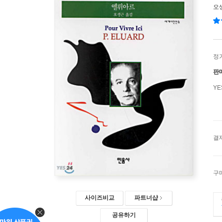
오
정
판
Y
결
구
사이즈비교
파트너샵
공유하기