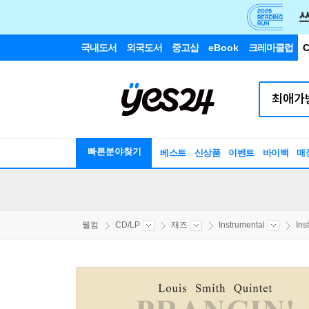
국내도서
외국도서
중고샵
eBook
크레마클럽
C
빠른분야찾기
베스트
신상품
이벤트
바이백
매
웰컴
CD/LP
재즈
Instrumental
Ins