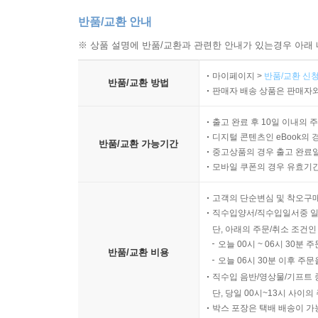
반품/교환 안내
※ 상품 설명에 반품/교환과 관련한 안내가 있는경우 아래 
마이페이지 >
반품/교환 신청
반품/교환 방법
판매자 배송 상품은 판매자와
출고 완료 후 10일 이내의 
디지털 콘텐츠인 eBook의 
반품/교환 가능기간
중고상품의 경우 출고 완료일
모바일 쿠폰의 경우 유효기간(
고객의 단순변심 및 착오구
직수입양서/직수입일서중 일
단, 아래의 주문/취소 조건인
오늘 00시 ~ 06시 30분 
반품/교환 비용
오늘 06시 30분 이후 주문
직수입 음반/영상물/기프트 
단, 당일 00시~13시 사이
박스 포장은 택배 배송이 가