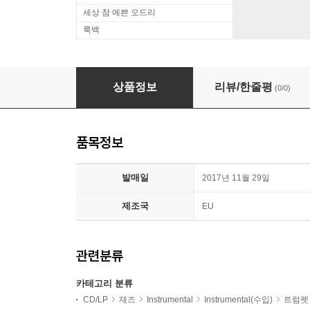
세상 참 예쁜 오드리
룩백
Louis Smith Quintet (루이스 스미스 퀸텟) - Pran
상품정보
리뷰/한줄평
(0/0)
품목정보
발매일
2017년 11월 29일
제조국
EU
관련분류
카테고리 분류
CD/LP
재즈
Instrumental
Instrumental(수입)
트럼펫