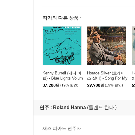
작가의 다른 상품
Kenny Burrell (케니 버
Horace Silver (호레이
H
렐) - Blue Lights Volum
스 실버) - Song For My
&
e 1 [LP]
Father [LP]
퀸
37,200
원
(19% 할인)
29,900
원
(19% 할인)
5
n
P
연주 :
Roland Hanna
(롤랜드 한나 )
재즈 피아노 연주자