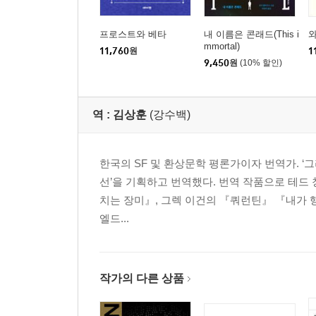
프로스트와 베타
내 이름은 콘래드(This i
와
mmortal)
11,760
원
1
9,450
원
(10% 할인)
역 :
김상훈
(강수백)
한국의 SF 및 환상문학 평론가이자 번역가. ‘그리폰북
선’을 기획하고 번역했다. 번역 작품으로 테드
치는 장미』, 그렉 이건의 『쿼런틴』 『내가 
엘드...
작가의 다른 상품