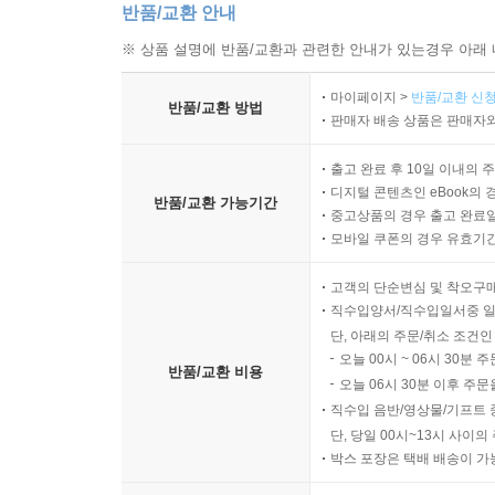
반품/교환 안내
※ 상품 설명에 반품/교환과 관련한 안내가 있는경우 아래 
마이페이지 >
반품/교환 신청
반품/교환 방법
판매자 배송 상품은 판매자와
출고 완료 후 10일 이내의 
디지털 콘텐츠인 eBook의 
반품/교환 가능기간
중고상품의 경우 출고 완료일
모바일 쿠폰의 경우 유효기간(
고객의 단순변심 및 착오구
직수입양서/직수입일서중 일
단, 아래의 주문/취소 조건인
오늘 00시 ~ 06시 30분 
반품/교환 비용
오늘 06시 30분 이후 주문
직수입 음반/영상물/기프트 
단, 당일 00시~13시 사이
박스 포장은 택배 배송이 가