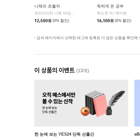
니체의 초월자
독하게 돈 공부
프리드리히 니체 저/김철 편역
히읏
박소연 저
메이븐
|
|
12,500
원
(0% 할인)
16,100
원
(0% 할인)
검색 페이지에서 선택된 태그에 등록된 더 많은 상품을 확인해 
이 상품의 이벤트
(13개)
한 눈에 보는 YES24 단독 선출간
e