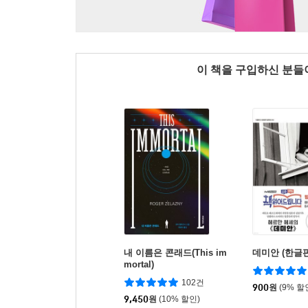
이 책을 구입하신 분
내 이름은 콘래드(This im
데미안 (한글판)
mortal)
102건
900
원
(9% 할
9,450
원
(10% 할인)