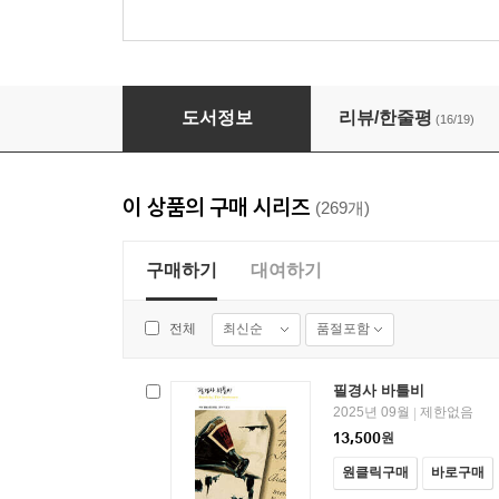
전도서에 바치는 장미 - 열린책들 세계문학 011
도서정보
리뷰/한줄평
(16/19)
이 상품의 구매 시리즈
(269개)
구매하기
대여하기
최신순
품절포함
전체
필경사 바틀비
2025년 09월
제한없음
|
13,500
원
원클릭구매
바로구매