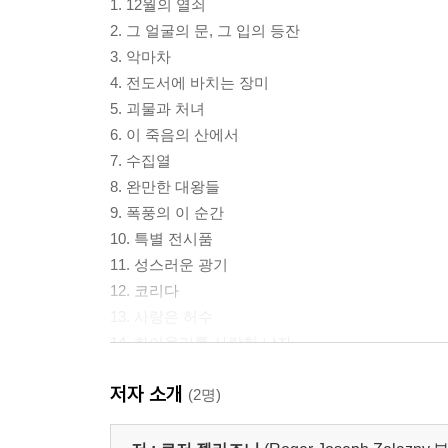
1. 12월의 열쇠
2. 그 얼굴의 문, 그 입의 등잔
3. 악마차
4. 전도서에 바치는 장미
5. 괴물과 처녀
6. 이 죽음의 산에서
7. 수집열
8. 완만한 대왕들
9. 폭풍의 이 순간
10. 특별 전시품
11. 성스러운 광기
12. 코리다
13. 사랑은 허수
14. 화이올리를 사랑한 남자
15. 루시퍼
저자 소개
(2명)
젤라즈니의 영광과 비극
로저 젤라즈니 연보