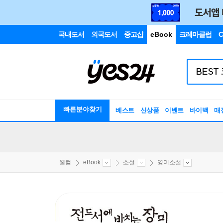
국내도서
외국도서
중고샵
eBook
크레마클럽
C
빠른분야찾기
베스트
신상품
이벤트
바이백
매
웰컴
eBook
소설
영미소설