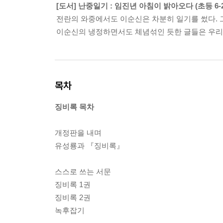
[도서] 난중일기 : 임진년 아침이 밝아오다 (초등 6
전란의 와중에서도 이순신은 차분히 일기를 썼다. 
이순신의 냉정하면서도 체념섞인 듯한 글들은 우리
목차
징비록 목차
개정판을 내며
유성룡과 『징비록』
스스로 쓰는 서문
징비록 1권
징비록 2권
녹후잡기