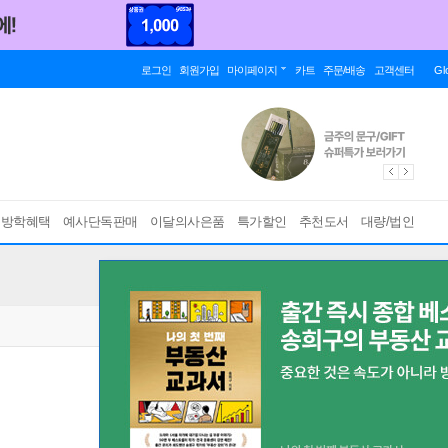
로그인
회원가입
마이페이지
카트
주문/배송
고객센터
Gl
름방학혜택
예사단독판매
이달의사은품
특가할인
추천도서
대량/법인