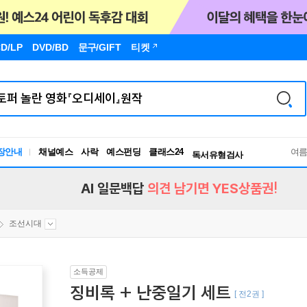
D/LP
DVD/BD
문구
/GIFT
티켓
장안내
채널예스
사락
예스펀딩
클래스24
독서유형검사
여
RBTI Lab
독서유형검사
AI 일문백답
의견 남기면 YES상품권!
조선시대
소득공제
징비록 + 난중일기 세트
[ 전2권 ]