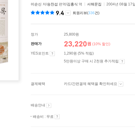
이순신
저/
송찬섭
편역/
김흥식
역
서해문집
2004년 08월 17
9.4
회원리뷰(
336
건)
정가
25,800원
23,220
원
판매가
(10% 할인)
YES포인트
1,290원 (5% 적립)
5만원이상 구매 시 2천원 추가적립
결제혜택
카드/간편결제 혜택을 확인하세요
배송안내
배송비 : 무료