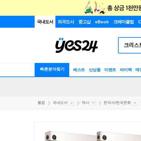
국내도서
외국도서
중고샵
eBook
크레마클럽
C
빠른분야찾기
베스트
신상품
이벤트
바이백
매
웰컴
국내도서
역사
한국사/한국문화