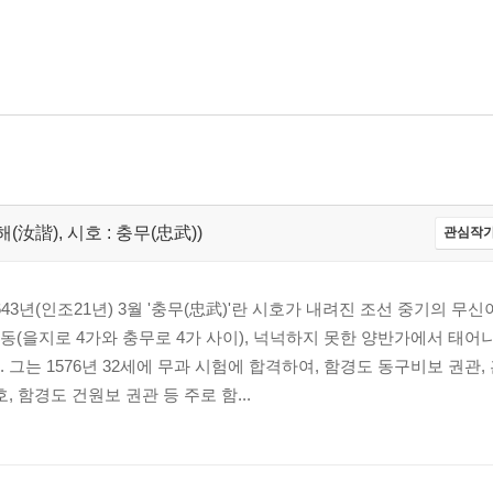
해(汝諧), 시호 : 충무(忠武))
관심작가
 1643년(인조21년) 3월 '충무(忠武)'란 시호가 내려진 조선 중기의 무
(을지로 4가와 충무로 4가 사이), 넉넉하지 못한 양반가에서 태어나
그는 1576년 32세에 무과 시험에 합격하여, 함경도 동구비보 권관,
, 함경도 건원보 권관 등 주로 함...