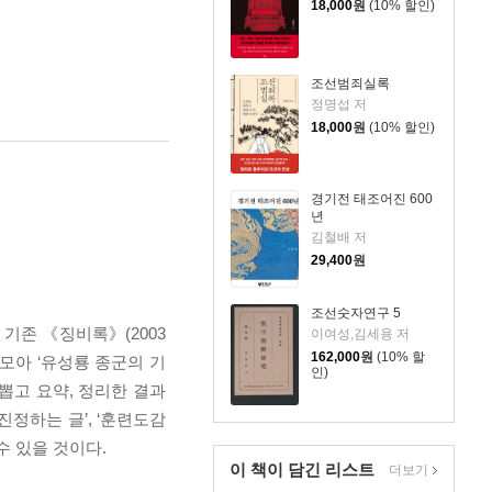
18,000
원
(10% 할인)
조선범죄실록
정명섭 저
18,000
원
(10% 할인)
경기전 태조어진 600
년
김철배 저
29,400
원
조선숫자연구 5
 기존 《징비록》(2003
이여성,김세용 저
162,000
원
(10% 할
모아 ‘유성룡 종군의 기
인)
뽑고 요약, 정리한 결과
진정하는 글’, ‘훈련도감
수 있을 것이다.
이 책이 담긴
리스트
더보기