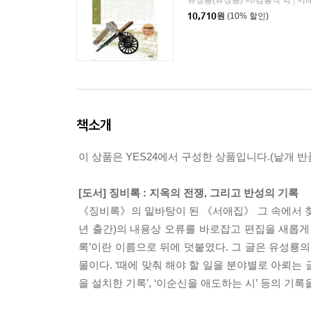
유성룡(류성룡) 저/김흥식 역
서
|
10,710
원
(10% 할인)
책소개
이 상품은 YES24에서 구성한 상품입니다.(낱개 반품
[도서] 징비록 : 지옥의 전쟁, 그리고 반성의 기록
《징비록》의 밑바탕이 된 《서애집》 그 속에서 찾아내
년 출간)의 내용상 오류를 바로잡고 편집을 새롭게
록’이란 이름으로 뒤에 덧붙였다. 그 글은 유성룡
물이다. ‘때에 맞춰 해야 할 일을 분야별로 아뢰는 글
을 설치한 기록’, ‘이순신을 애도하는 시’ 등의 