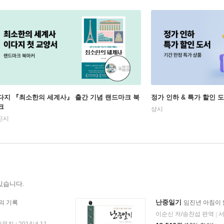
다지 『최소한의 세계사』 출간 기념 랜드마크 북
정가 인하 & 특가 할인 
크
상시
진시
있습니다.
난중일기
의 기록
임진년 아침이
이순신 저/송찬섭 편역
|