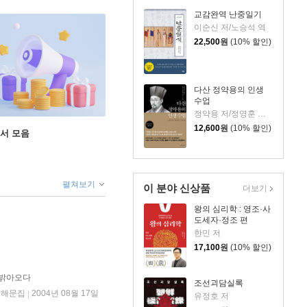
교감완역 난중일기
이순신 저/노승석 역
22,500
원
(10% 할인)
다산 정약용의 인생
수업
정약용 저/정영훈 기획/김창준 역
12,600
원
(10% 할인)
도서 모음
펼쳐보기
이 분야 신상품
더보기
왕의 심리학 : 영조·사
도세자·정조 편
한민 저
17,100
원
(10% 할인)
 밝아오다
조선괴담실록
서해문집
2004년 08월 17일
|
유정호 저