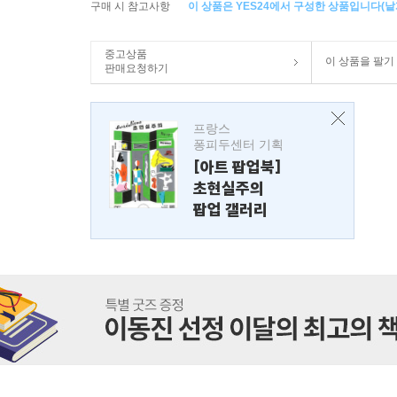
구매 시 참고사항
이 상품은 YES24에서 구성한 상품입니다(낱개
중고상품
이 상품을 팔기
판매요청하기
프랑스
퐁피두센터 기획
[아트 팝업북]
초현실주의
팝업 갤러리