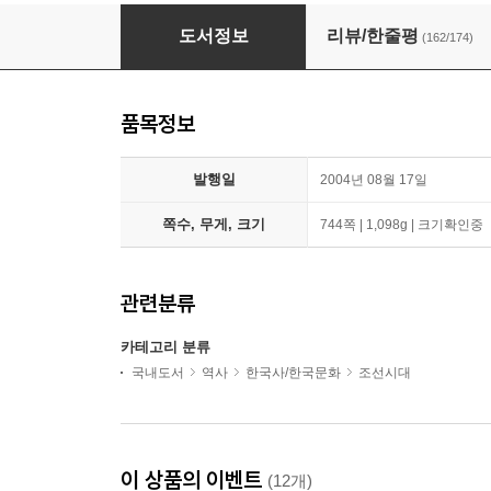
징비록 + 난중일기 세트
도서정보
리뷰/한줄평
(162/174)
품목정보
발행일
2004년 08월 17일
쪽수, 무게, 크기
744쪽 | 1,098g | 크기확인중
관련분류
카테고리 분류
국내도서
역사
한국사/한국문화
조선시대
이 상품의 이벤트
(12개)