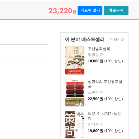
23,220
카트에 넣기
바로구매
원
이 분야 베스트셀러
더보기
조선범죄실록
정명섭 저
18,000
원
(10% 할인)
설민석의 조선왕조실
록
설민석 저
22,500
원
(10% 할인)
책문, 이 시대가 묻는
다
김태완 저
19,800
원
(10% 할인)