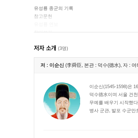
유성룡 종군의 기록
참고문헌
유성룡 연보
찾아보기
저자 소개
난중일기 목차
(3명)
글을 시작하기 전에
저 :
이순신
(李舜臣, 본관 : 덕수(德水), 자 : 여
『난중일기』와 이순신에 대하여
일러두기
이순신(1545-1598)은
1592 년 왜적의 침략이 시작되다
덕수德水이며 서울 건천동
1593 년 삼도수군통제사가 되어
무예를 배우기 시작했다. 
1594 년 명·일 간에 강화가 진행되다
병사 군관, 발포 수군만호
1595 년 휴전 상태가 계속되는 속에서
1596 년 왜적이 드디어 철수하다
1597 년 백의종군에 나서다
1598 년 마지막 싸움에 나서다