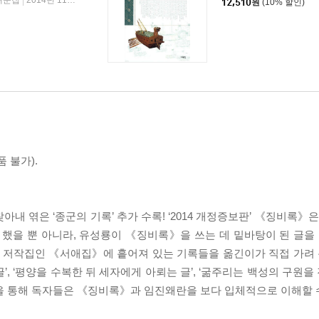
해문집
2014년 11월 20일
|
12,510
원
(10% 할인)
 불가).
 엮은 ‘종군의 기록’ 추가 수록! ‘2014 개정증보판’ 《징비록》은
 했을 뿐 아니라, 유성룡이 《징비록》을 쓰는 데 밑바탕이 된 글을 
의 저작집인 《서애집》에 흩어져 있는 기록들을 옮긴이가 직접 가려 
’, ‘평양을 수복한 뒤 세자에게 아뢰는 글’, ‘굶주리는 백성의 구원을 
기록을 통해 독자들은 《징비록》과 임진왜란을 보다 입체적으로 이해할 