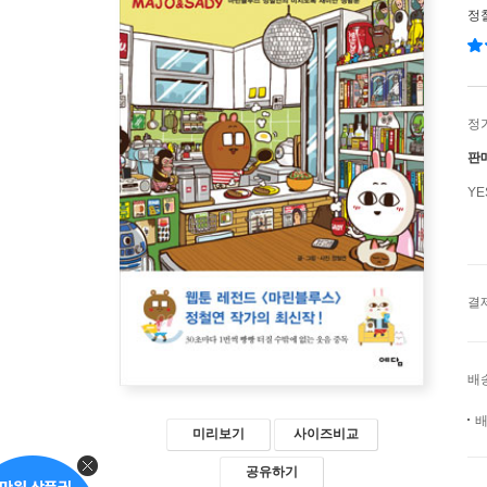
정
정
판
Y
결
배
배
미리보기
사이즈비교
공유하기