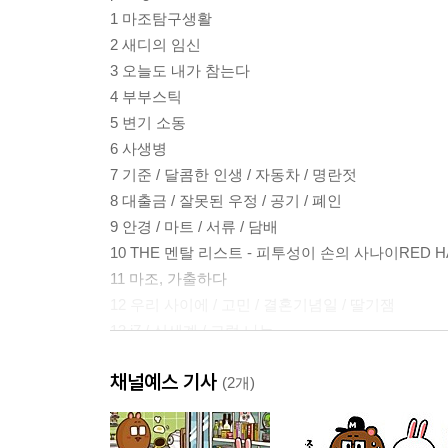
1 마조탐구생활
2 새디의 임신
3 오늘도 내가 참는다
4 부부스틱
5 변기 소동
6 사생병
7 기준 / 달콤한 인생 / 자동차 / 명란젓
8 대출금 / 잘못된 우정 / 공기 / 폐인
9 안경 / 마트 / 서류 / 담배
10 THE 멘탈 리스트 - 피투성이 손의 사나이RED H
11 마조, 가출하다
12 우리 사이에 / 고민 / 결혼기념일 / 딸기잼
13 i7 / 신세계 / 그럼 나는
14 첩보 / 벨 / 엄마의 마음 / 과자
채널예스 기사
15 도시락 / 파워 박스 / 운전Ⅰ / 운전Ⅱ
(2개)
16 주부 훈련소
17 이발 / 내 속엔 / 롤러클리너Ⅰ / 롤러클리너Ⅱ