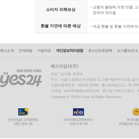
상품의 불량에 의한 반품, 교
소비자 피해보상
준하여 처리됨
환불 지연에 따른 배상
대금 환불 및 환불 지연에 
회사소개
인재채용
이용약관
개인정보처리방침
청소년보호정책
도서홍보안내
대표 : 김석환, 최세라
주소 : 서울시 영등포구 은행로 11, 5층~6층(여의도동,일신
사업자등록번호 : 229-81-37000 통신판매업신고 : 제 200
이메일 : yes24help@yes24.com 호스팅 서비스사업자 :
Copyright ⓒ YES24 Corp. All Rights Reserved.