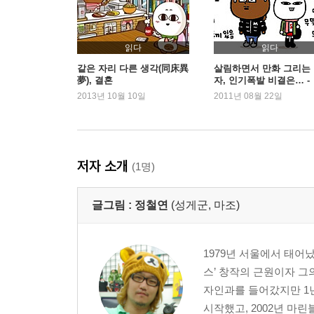
18 마조 달래기 / 바람Ⅰ / 바람Ⅱ / 벌써 6월
19 주부의 눈물
20 마물의 꿈
읽다
읽다
21 주부 로드Ⅰ / 주부 로드Ⅱ / 깜짝 파티 / 생일선물
같은 자리 다른 생각(同床異
살림하면서 만화 그리는
夢), 결혼
자, 인기폭발 비결은… -
22 열대야 / 대한민국! / 왜 / 생일선물
『마조앤새디』 정철연
2013년 10월 10일
2011년 08월 22일
23 간식의 비밀
24 공포의 저녁 / 이상한 여자 / 공포의 동영상 / 공
25 2010 여름 M.T로 본 너나살 멤버들의 유형 보고
26 네고시 에이터 / 낚시 / 우산 / 지친 새디
저자 소개
(1명)
27 다나까 낚시 여행 : 왜 / 선곡 / 지렁이 / 낚시왕
28 쓰레기Ⅰ / 쓰레기Ⅱ / 자이언트 / 가족용어
글그림 :
정철연
(성게군, 마조)
29 막되먹은 판다씨 : 판다 자동차 / 판다 제과 / 판다
30 인셉션 / 보보드림 / 괜한 자존심 / 수상한 두 남자
31 인텔&PC 워크샵 : 명단 / 얼리 김부장&고부장 / A 
1979년 서울에서 태어났
32 눈에는 눈 이에는 이 / 무뚝뚝한 새디 / 귀 청소 /
스’ 창작의 근원이자 그
33 고통도 함께 / 돌이킬 수 없는 / 조카들Ⅰ / 조카
자인과를 들어갔지만 1년
34 추석 / 사랑받는 며느리 프로젝트 / 췕
시작했고, 2002년 마