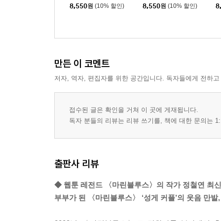
52 마가이버
8,550
원
(10% 할인)
8,550
원
(10% 할인)
8
53 명절 선물
54 테이블 / 으실으실 / 운전 연습 / 믿거나 말거나
55 마조네 연쇄 잔소리 사건
56 허가 / 슛슛슛 / 드디어 / 딱 걸렸어
만든 이 코멘트
57 쿠폰 / 왜 / 부쩍 / 라면
58 우리 남편이 달라졌어요
저자, 역자, 편집자를 위한 공간입니다. 독자들에게 전하고
59 생색 / 기대 / 꿍꿍이 / 들통
60 명함 / 직함 / CFO / 슬픈 배려
접수된 글은 확인을 거쳐 이 곳에 게재됩니다.
61 홍삼이 / 관리 / 데자뷰 / 스캐너
독자 분들의 리뷰는 리뷰 쓰기를, 책에 대한 문의는 1:
62 드라마 / 전시회 / 고백 / 달인
63 민방위 / 재연 / 인공호흡 / 주둥이 소생술
64 그분이 오신다 / 맞장구 / 용돈 / 드렁큰 어머니
출판사 리뷰
65 결혼기념일
66 묘한 쾌감 / 물청소 / 비주얼부스트 / 셀프 세차
◆ 웹툰 레전드 〈마린블루스〉의 작가 정철연 최
부부가 된 〈마린블루스〉 ‘성게 커플’의 웃음 만발,