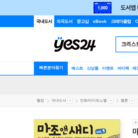
국내도서
외국도서
중고샵
eBook
크레마클럽
C
빠른분야찾기
베스트
신상품
이벤트
바이백
매
웰컴
국내도서
만화/라이트노벨
웹툰
소
마