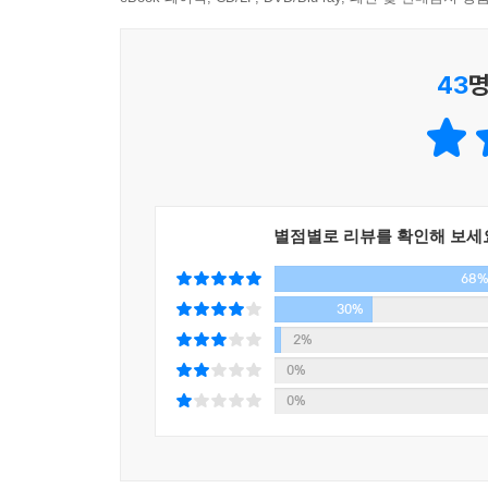
* 너무나 오랫동안 기다렸어요. 마린블루스의 찐한 
43
명
만큼 즐겁게 살아가는 모습 부러워요 / 남자들의 
웃어보긴 처음입니다. 웃다 쓰러지는 줄 알았어요. 완
^^ --- 마조앤새디에 중독된 이들의 깨알 같은 리뷰
별점별로 리뷰를 확인해 보세
68
30%
2%
0%
0%