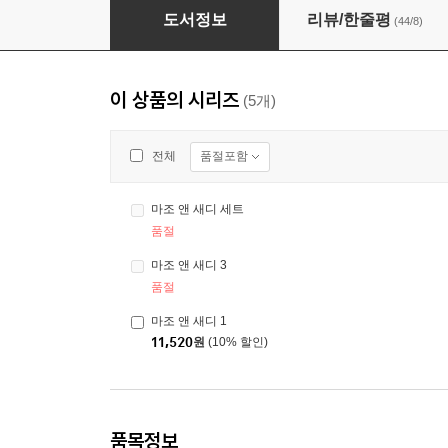
마조 앤 새디 1
도서정보
리뷰/한줄평
(44/8)
이 상품의 시리즈
(5개)
품절포함
전체
마조 앤 새디 세트
품절
마조 앤 새디 3
품절
마조 앤 새디 1
11,520
원
(10% 할인)
품목정보