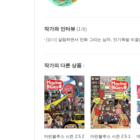
35 쿠폰 / 섭섭한 새디 / 형부와 갈비 사건 / 달콤한 
36 귀신의 집 / 마트에서 흔히 있는 일 / 무선 카팩 /
37 다이어트 / 마조의 눈 / 다이어트바 / 대충
38 외전 일본여행 : 첫째 날 / 둘째 날 / 셋째 날 / 넷
작가와 인터뷰
(1개)
39 일본여행 : 여행 노트 / 신한류 / 밀푀유 원정대 /
[읽다]
살림하면서 만화 그리는 남자, 인기폭발 비결은… -
40 맥스 페인 / 벌써 1년 / 빨래 / 송이
41 잊혀진 약속 / 기다림의 끝 / 유료 영화 / 왕새우
42 사업 아이템 / 당면 홀릭 / 선택 / 우리 남편
작가의 다른 상품
43 새디, 치과에 가다 / 아이폰 디스 / 죽페어 / 희소
44 가족회의 / 현장 / 택배 / The York
45 자학의 시 / 사투리 / 천천히 / 성대모사
46 불편한 진실 / 선물 / 멍 / 인사치레
47 좋은 날 / 남편의 취미 / 코스프레 / 새해 목표 /
48 2010 Best of The Year 마조&새디가 맘대로 
49 사과 / 바라는 것 / 해피뉴이어 / 최선
50 겨울 이야기 / 흑마늘 / MRI / 언젠가는
51 새디의 10가지 기이한 술버릇
마린블루스 시즌 2.5 2
마린블루스 시즌 2.5 1
마