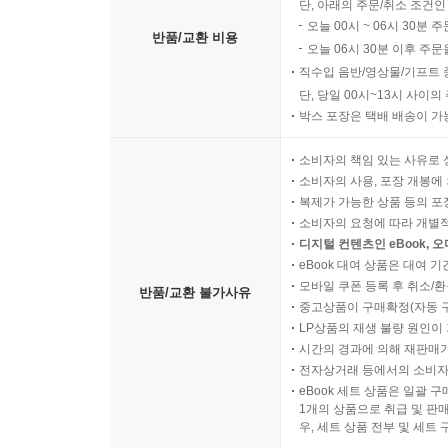
단, 아래의 주문/취소 조건인
오늘 00시 ~ 06시 30분 
반품/교환 비용
오늘 06시 30분 이후 주문
직수입 음반/영상물/기프트 
단, 당일 00시~13시 사이
박스 포장은 택배 배송이 가
소비자의 책임 있는 사유로 
소비자의 사용, 포장 개봉에 
복제가 가능한 상품 등의 포장을 
소비자의 요청에 따라 개별
디지털 컨텐츠인 eBook, 
eBook 대여 상품은 대여 기
모바일 쿠폰 등록 후 취소/환
반품/교환 불가사유
중고상품이 구매확정(자동 
LP상품의 재생 불량 원인이 기
시간의 경과에 의해 재판매가
전자상거래 등에서의 소비자
eBook 세트 상품은 일괄 
1개의 상품으로 취급 및 판매
우, 세트 상품 전부 및 세트