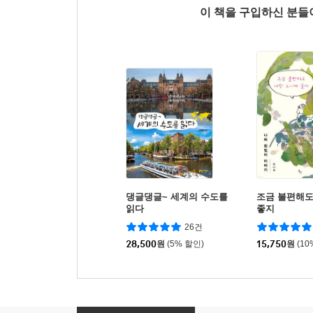
이 책을 구입하신 분
댕글댕글~ 세계의 수도를
조금 불편해도
읽다
좋지
26건
28,500
원
(5% 할인)
15,750
원
(10