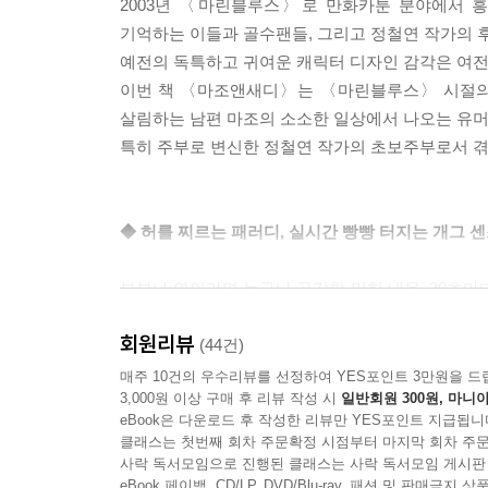
2003년 〈마린블루스〉로 만화카툰 분야에서 
기억하는 이들과 골수팬들, 그리고 정철연 작가의 
예전의 독특하고 귀여운 캐릭터 디자인 감각은 여전
이번 책 〈마조앤새디〉는 〈마린블루스〉 시절의 ‘성게
살림하는 남편 마조의 소소한 일상에서 나오는 유머
특히 주부로 변신한 정철연 작가의 초보주부로서 겪
◆ 허를 찌르는 패러디, 실시간 빵빵 터지는 개그 센
부부나 연인라면 누구나 공감할 만한 내용, 30초마
그림 실력이 조화를 이루고 있다.
회원리뷰
그의 카툰이 가진 가장 큰 장점은 공감의 폭이 아
(44건)
것들을 보여주고 패러디해서 큰 웃음을 주고 있다.
매주 10건의 우수리뷰를 선정하여 YES포인트 3만원을 드
3,000원 이상 구매 후 리뷰 작성 시
일반회원 300원, 마니아
특히 ‘주부훈련소’가 있어야 한다고 주장하는 주부 
eBook은 다운로드 후 작성한 리뷰만 YES포인트 지급됩니
주부라면 누구나 한번쯤 겪었을 에피소드, 초보
클래스는 첫번째 회차 주문확정 시점부터 마지막 회차 주문
실용성도 함께 제공하고 있다. 게다가 무엇보다 
사락 독서모임으로 진행된 클래스는 사락 독서모임 게시판
하는 남성 독자들은 '주부로 산다는 것'에 대해 공감
eBook 페이백, CD/LP, DVD/Blu-ray, 패션 및 판매금