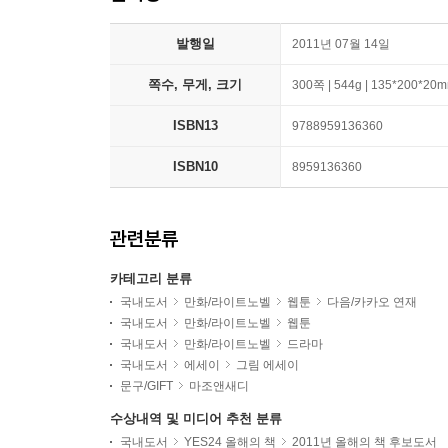
발행일
2011년 07월 14일
쪽수, 무게, 크기
300쪽 | 544g | 135*200*20
ISBN13
9788959136360
ISBN10
8959136360
관련분류
카테고리 분류
국내도서
만화/라이트노벨
웹툰
다음/카카오 연재
국내도서
만화/라이트노벨
웹툰
국내도서
만화/라이트노벨
드라마
국내도서
에세이
그림 에세이
문구/GIFT
마조앤새디
수상내역 및 미디어 추천 분류
국내도서
YES24 올해의 책
2011년 올해의 책 후보도서