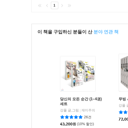
1
이 책을 구입하신 분들이 산
분야 연관 책
당신의 모든 순간 (1~4권)
무빙
세트
강풀 
강풀 글,그림
재미주의
|
26건
72,0
43,200
원
(10% 할인)