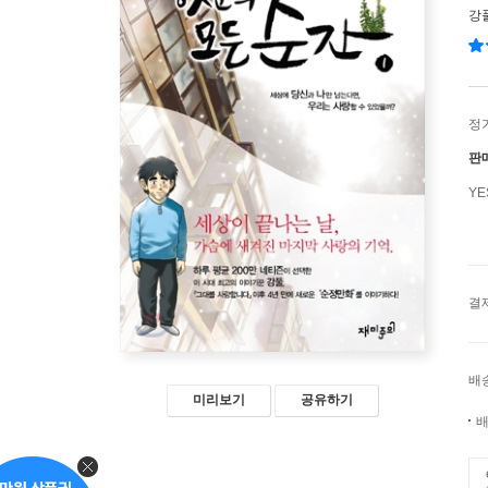
강
정
판
Y
결
배
미리보기
공유하기
배