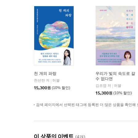
천 개의 파랑
우리가 빛의 속도로 갈
수 없다면
천선란 저
허블
|
김초엽 저
허블
|
15,300
원
(10% 할인)
15,300
원
(10% 할인)
검색 페이지에서 선택된 태그에 등록된 더 많은 상품을 확인해 
이 상품의 이벤트
(4개)