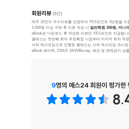
본문 中
강풀은 절대 보여주지 않으려 꼭꼭 숨겨놓았던 내
회원리뷰
(9건)
〈그대를 사랑합니다〉를 보며 가슴을 치며 울었다.
2012년 날 제야의 종소리와 함께 전국에 뇌가
매주 10건의 우수리뷰를 선정하여 YES포인트 3만원을 드
손정은(MBC 아나운서)
의식을 잃어간다. 그 속에서 고립된 남자의 시
3,000원 이상 구매 후 리뷰 작성 시
일반회원 300원, 마니아
무언가를 찾으려 한다. 그 이유를 알게 되는 순간,
eBook은 다운로드 후 작성한 리뷰만 YES포인트 지급됩니
나는 강풀에게 여러 번 농락당해 왔다. 그에게 
우리의 모습이 된다.
클래스는 첫번째 회차 주문확정 시점부터 마지막 회차 주문
이번에는 좀비물이란다. 순정만화란다. 강풀은 다시
사락 독서모임으로 진행된 클래스는 사락 독서모임 게시판
커다란 재앙 속에서 고립된 생존자들이 사람으로 
eBook 페이백, CD/LP, DVD/Blu-ray, 패션 및 판매금
강풀은 금지되어야 한다.
시린 사랑과 따뜻한 위로다. 강풀이 만든 절망적
권정열(가수)
선택도 없다. 단지 사랑을 기억하는 사람들과 사랑을
또한 이야기의 중반에 드러나는 좀비에 관한 놀라운
강풀의 모든 만화에는 인간의 선의에 대한 깊은 신
아름다운 장치일 뿐이다.
〈당신의 모든 순간〉을 구별해주는 지점이 그것이
9
명의 예스24 회원이 평가한
“『당모순』을 호러물로 보는 시선이 있는데, 개인
휴머니즘은 진실로 소중한 가치가 아닐 수 없다.
- 『당신의 모든 순간』작가 인터뷰 中
김창남(성공회대 교수)
8.
책의 모습으로 다시 만들어진 인터넷 만화
온라인 만화가 대세가 되어버린 후 많은 인터넷 만화