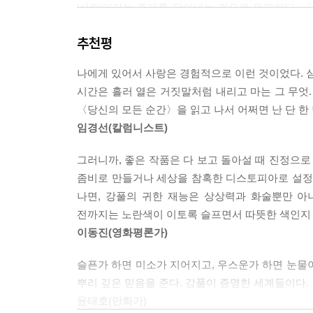
‘사랑’이라는 주제를 담아내는 것으로 유명하다. 
사용한다.
추천평
순정만화시즌Ⅰ『순정만화』에서는 우리 일상의 이
순정만화시즌Ⅲ『그대를 사랑합니다』에서는 사회에
나에게 있어서 사랑은 경험적으로 이런 것이었다. 심
에서는 일상적인 소재에서 벗어나 세상을 뒤덮은 전
시간은 흘러 열은 거짓말처럼 내리고 마는 그 무엇.
좀비는 사실 최근 미국 TV 시리즈물의 트렌드처
〈당신의 모든 순간〉을 읽고 나서 어쩌면 난 단 한
섬세한 감성을 통해 호러물의 소재를 가지고도 소박
임경선(칼럼니스트)
‘순정만화 시리즈’는 국내 만화로는 이례적
그러니까, 좋은 작품은 다 보고 돌아설 때 진정으로
사랑합니다』는 노인들의 사랑이라는 소재에도 불구하고
좀비로 만들거나 세상을 참혹한 디스토피아로 설정하
있다. 그 이후 4년 만에 세상에 나온 ‘순정만화’
나면, 강풀의 귀한 재능은 상상력과 화술뿐만 아
200만, 전체 누적 페이지뷰 1억 5천을 기록하며, 
전까지는 노란색이 이토록 슬프면서 따뜻한 색인지 
이동진(영화평론가)
강풀의 눈에 비친 한국적인 좀비와 재앙, 그리고 사
슬픈가 하면 미소가 지어지고, 우스운가 하면 눈물
뿌리 깊은 믿음을 준다. 강풀이 증명한 세계들이다.
‘2012년 제야의 종소리가 울리던 날 사람들의 걱정
윤태호(만화가)