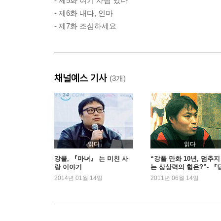
- 제5화 여기 사람 있다
- 제6화 내다, 인마
- 제7화 조심하세요
채널예스 기사
(3개)
읽다
읽다
강풀, 『마녀』 는 미친 사
“강풀 만화 10년, 멈추지
랑 이야기
는 상상력의 힘은?”- 『
신의 모든 순간』
2014년 01월 14일
2011년 06월 14일