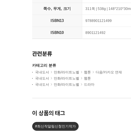
쪽수, 무게, 크기
311쪽 | 538g | 148*210*30
ISBN13
9788901121499
ISBN10
8901121492
관련분류
카테고리 분류
국내도서
만화/라이트노벨
웹툰
다음/카카오 연재
국내도서
만화/라이트노벨
웹툰
국내도서
만화/라이트노벨
드라마
이 상품의 태그
#최신작알림신청인기작가