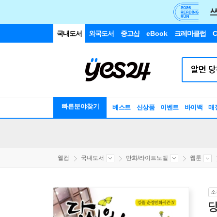
국내도서
외국도서
중고샵
eBook
크레마클럽
C
빠른분야찾기
베스트
신상품
이벤트
바이백
매
웰컴
국내도서
만화/라이트노벨
웹툰
소
당