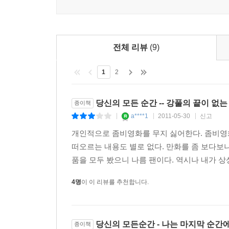
인기에도 불구하고 독자들의 외면을 받는 경우가
재배열하고, 원고를 다시 수정해서 책으로써의 소장
많은 사진 자료들, 캐릭터 설정, 작가와 화실 
전체 리뷰
(9)
브랜드에서 온라인 만화에 모두 동일하게 적용될 예
1
2
웅진씽크빅의 새로운 만화 브랜드 ‘재미주의’
당신의 모든 순간 -- 강풀의 끝이 없
종이책
향후 강풀 작가의 작품을 발?하게 될 ‘재미주의’는 
a****1
2011-05-30
신고
|
|
|
최우선으로’라는 모토와 함께 강풀, 윤태호, 양영순
대상으로 하는 다양한 기획만화들을 준비하고 있다
개인적으로 좀비영화를 무지 싫어한다. 좀비영
떠오르는 내용도 별로 없다. 만화를 좀 보다보니
품을 모두 봤으니 나름 팬이다. 역시나 내가 상상
4명
이 이 리뷰를 추천합니다.
당신의 모든순간 - 나는 마지막 순간
종이책