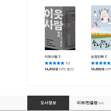
이웃사람 3
순정만화 2
3건
14,850
원
(10% 할인)
10,800
원
(10
당신의 모든 순간 1
도서정보
리뷰/한줄평
(9/2)