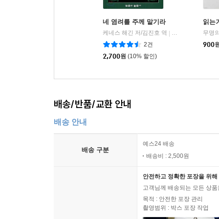
네 염려를 주께 맡기라
읽는기
케네스 해긴 저/김진호 역
믿음의말씀사
무명의
|
2건
900
2,700
원
(10% 할인)
배송/반품/교환 안내
배송 안내
예스24 배송
배송 구분
배송비 : 2,500원
안전하고 정확한 포장을 위해 
고객님께 배송되는 모든 상품을
목적 : 안전한 포장 관리
촬영범위 : 박스 포장 작업