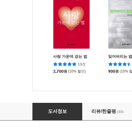
사랑 가운데 걷는 법
잊어버리는 법
13건
2,700
원
(10% 할인)
900
원
(10% 
합심기도
도서정보
리뷰/한줄평
(3/2)