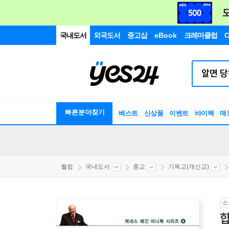
국내도서
외국도서
중고샵
eBook
크레마클럽
C
빠른분야찾기
베스트
신상품
이벤트
바이백
매
웰컴
국내도서
종교
기독교(개신교)
소