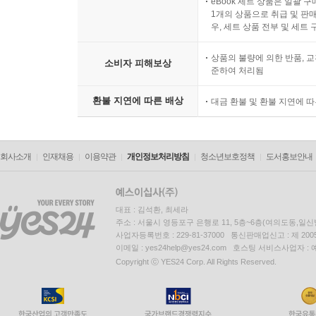
eBook 세트 상품은 일괄 
1개의 상품으로 취급 및 판매
우, 세트 상품 전부 및 세트
상품의 불량에 의한 반품, 교
소비자 피해보상
준하여 처리됨
환불 지연에 따른 배상
대금 환불 및 환불 지연에 
회사소개
인재채용
이용약관
개인정보처리방침
청소년보호정책
도서홍보안내
대표 : 김석환, 최세라
주소 : 서울시 영등포구 은행로 11, 5층~6층(여의도동,일신
사업자등록번호 : 229-81-37000 통신판매업신고 : 제 200
이메일 : yes24help@yes24.com 호스팅 서비스사업자 :
Copyright ⓒ YES24 Corp. All Rights Reserved.