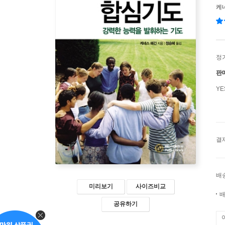
케네
정
판
Y
결
배
미리보기
사이즈비교
배
공유하기