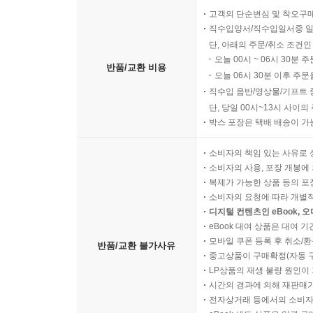
고객의 단순변심 및 착오구
직수입양서/직수입일서중 일
단, 아래의 주문/취소 조건인
오늘 00시 ~ 06시 30분 
반품/교환 비용
오늘 06시 30분 이후 주문
직수입 음반/영상물/기프트 
단, 당일 00시~13시 사이
박스 포장은 택배 배송이 가
소비자의 책임 있는 사유로 
소비자의 사용, 포장 개봉에 
복제가 가능한 상품 등의 포장을 
소비자의 요청에 따라 개별
디지털 컨텐츠인 eBook, 
eBook 대여 상품은 대여 기
모바일 쿠폰 등록 후 취소/환
반품/교환 불가사유
중고상품이 구매확정(자동 
LP상품의 재생 불량 원인이 기
시간의 경과에 의해 재판매가
전자상거래 등에서의 소비자