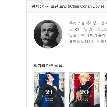
원저 :
아서 코난 도일
(Arthur Conan Doyle)
추리 소설 역사상 가장 
년 5월 22일 영국 
었고, 어머니 메리 폴
해안을 항해하는 등 의사
작가의 다른 상품