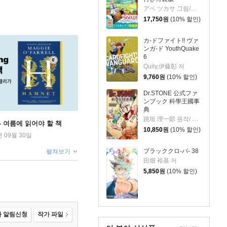
アベ ツカサ 그림/山田 鐘人 원작
17,750
원
(10% 할인)
カ-ドファイト!! ヴァ
ンガ-ド YouthQuake
6
Quily,伊藤彰 저
9,760
원
(10% 할인)
Dr.STONE 公式ファ
ンブック 科學王國事
典
跳垣 理一郞 원작/ Boichi 저
ng - 여름에 읽어야 할 책
10,850
원
(10% 할인)
년 09월 30일
ブラッククロ-バ- 38
펼쳐보기
田畑 裕基 저
5,850
원
(10% 할인)
 알림신청
작가 파일