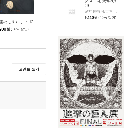
(예약도서) 賢者の孫
29
緖方 俊輔 저/吉岡 剛 원작
9,110
원
(10% 할인)
國のモリア-ティ 12
200
원
(10% 할인)
코멘트 쓰기