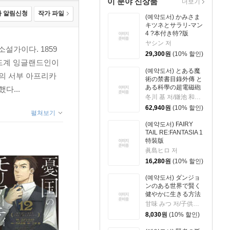
이 분야 신상품
더보기
 알림신청
작가 파일
(예약도서) かみさま
キツネとサラリ-マン
4 ?本付き特?版
ヤシン 저
설가이다. 1859
29,300
원
(10% 할인)
랜드계 잉글랜드인이
(예약도서) とある魔
의 서부 아프리카
術の禁書目錄外傳 と
ある科學の超電磁砲
다...
21 特裝版
冬川 基 저/鎌池 和馬 원작
62,940
원
(10% 할인)
펼쳐보기
(예약도서) FAIRY
TAIL RE:FANTASIA 1
特裝版
眞島ヒロ 저
16,280
원
(10% 할인)
(예약도서) ダンジョ
ンのある世界で賢く
健やかに生きる方法
9
甘味 みつ 저/子供の子 원작
8,030
원
(10% 할인)