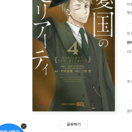
미
첫
정
판
Y
추
결
공유하기