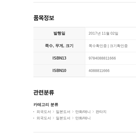
품목정보
발행일
2017년 11월 02일
쪽수, 무게, 크기
쪽수확인중 | 크기확인중
ISBN13
9784088811666
ISBN10
4088811666
관련분류
카테고리 분류
외국도서
일본도서
만화/애니
판타지
외국도서
일본도서
만화/애니