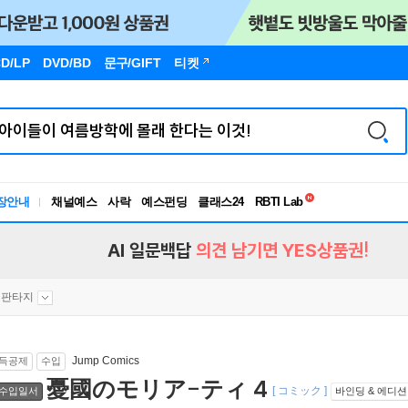
D/LP
DVD/BD
문구
/GIFT
티켓
독서유형검사
RBTI Lab
장안내
채널예스
사락
예스펀딩
클래스24
독서유형검사
AI 일문백답
의견 남기면 YES상품권!
판타지
Jump Comics
득공제
수입
憂國のモリア-ティ 4
[ コミック ]
수입일서
바인딩 & 에디