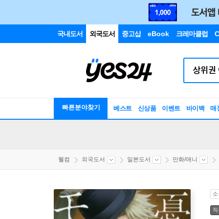
국내도서
외국도서
중고샵
eBook
크레마클럽
C
빠른분야찾기
베스트
신상품
이벤트
바이백
매
웰컴
외국도서
일본도서
만화/애니
소
직