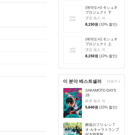
(예약도서) モシュネ
プロジェクト 下
冴豆 祐人 저
8,150
원
(10% 할인)
(예약도서) モシュネ
プロジェクト 上
冴豆 祐人 저
8,150
원
(10% 할인)
이 분야 베스트셀러
더보기
SAKAMOTO DAYS
28
鈴木 祐斗 저
5,640
원
(10% 할인)
葬送のフリ-レン 7
オ-ルキャラトランプ
付き特裝版