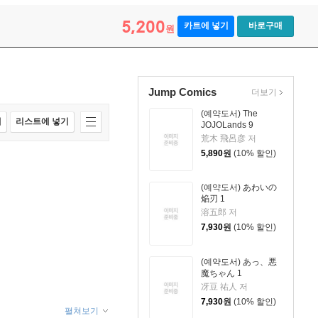
5,200
카트에 넣기
바로구매
원
Jump Comics
더보기
(예약도서) The
매
리스트에 넣기
JOJOLands 9
荒木 飛呂彦 저
5,890
원
(10% 할인)
(예약도서) あわいの
焔刃 1
溶五郎 저
7,930
원
(10% 할인)
(예약도서) あっ、悪
魔ちゃん 1
冴豆 祐人 저
7,930
원
(10% 할인)
펼쳐보기