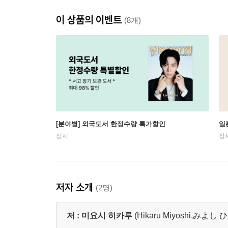
이 상품의 이벤트
(8개)
[분야별] 외국도서 한정수량 특가할인
일
상시
상
저자 소개
(2명)
저 :
미요시 히카루
(Hikaru Miyoshi,みよし