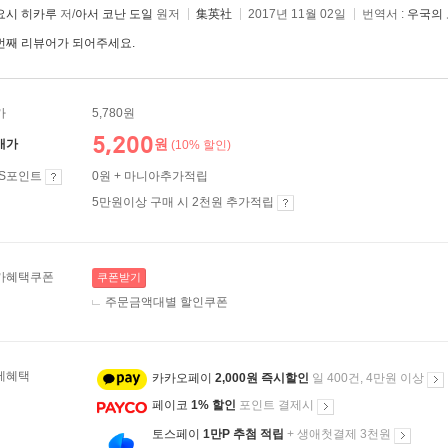
요시 히카루
저/
아서 코난 도일
원저
集英社
2017년 11월 02일
번역서 :
우국의
번째 리뷰어가 되어주세요.
가
5,780원
5,200
원
매가
(10% 할인)
ES포인트
0원 + 마니아추가적립
5만원이상 구매 시 2천원 추가적립
가혜택쿠폰
쿠폰받기
주문금액대별 할인쿠폰
제혜택
카카오페이
2,000원 즉시할인
일 400건, 4만원 이상
페이코
1% 할인
포인트 결제시
토스페이
1만P 추첨 적립
+ 생애첫결제 3천원