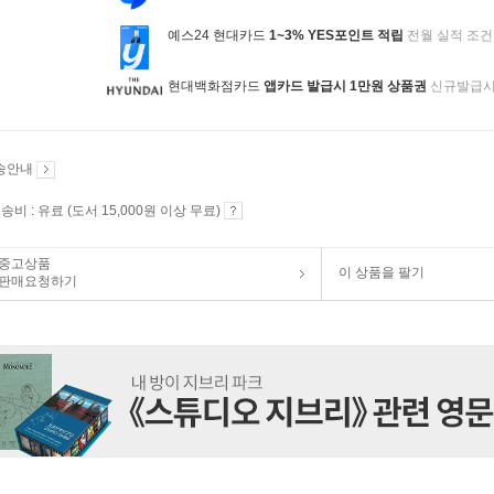
예스24 현대카드
1~3% YES포인트 적립
전월 실적 조건
현대백화점카드
앱카드 발급시 1만원 상품권
신규발급
송안내
송비 : 유료 (도서 15,000원 이상 무료)
중고상품
이 상품을 팔기
판매요청하기