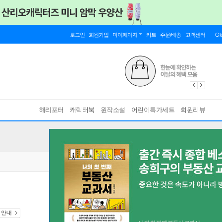
로그인
회원가입
마이페이지
카트
주문/배송
고객센터
Gl
해리포터
캐릭터북
원작소설
어린이특가세트
회원리뷰
션 안내