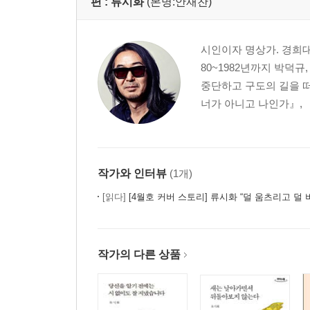
편 :
류시화
(본명:안재찬)
시인이자 명상가. 경희대
80~1982년까지 박덕규
중단하고 구도의 길을 떠
너가 아니고 나인가』, 『
작가와 인터뷰
(1개)
[읽다]
[4월호 커버 스토리] 류시화 “덜 움츠리고 덜 비난
작가의 다른 상품