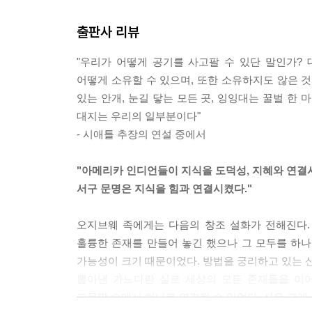
었다.
출판사 리뷰
---「이 대지 위에서 우리는 행복했다」중에서
"우리가 어떻게 공기를 사고팔 수 있단 말인가?
자연을 제외하고는 우리에게 사원도 신전도 없었다.
어떻게 소유할 수 있으며, 또한 소유하지도 않은 것
늘진 오솔길에서, 처녀와도 같은 평원의 햇빛 비치는
있는 안개, 눈길 닿는 모든 곳, 잉잉대는 꿀벌 
석 박힌 드넓은 밤하늘에서 얼굴과 얼굴을 맞대고 만
대지는 우리의 일부분이다"
는 신을 모독하는 일이나 다름없었다.
- 시애틀 추장의 연설 중에서
---「인디언의 영혼」중에서
"아메리카 인디언들이 지식을 도덕성, 지혜와 연결
우리가 보기에 그들은 삶의 기준을 돈에 두고 있으며
서구 문명은 지식을 힘과 연결시켰다."
언들과 사뭇 다르다. 그들은 누구보다도 진리에 대해
어진 행동을 하는 자들도 없다.
오지브웨 족에게는 다음의 창조 설화가 전해진다. 
---「이해할 수 없는 것」중에서
훌륭한 존재를 만들어 놓긴 했으나 그 모두를 하
가능성이 크기 때문이었다. 방법을 궁리하고 있는 신
나는 그동안 (백인들로부터) 수많은 말을 듣고 또 들
뽑아낸 가느다란 실로 세상의 모든 존재들을 이
지 못한다. 좋은 말이 죽은 사람을 살려내진 못한다
그물망 속에서 하나로 연결될 수 있었다. 신은 크게
없는 ‘말뿐인 말들’에 나는 지쳤다. 그 많은 좋은