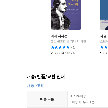
괴테 자서전
지금,
요한 볼프강 폰 괴테 저/이관우 역
우물이있
쇼펜하
|
7건
28,800
원
(10% 할인)
10,8
배송/반품/교환 안내
배송 안내
예스24 배송
배송 구분
배송비 : 무료배송