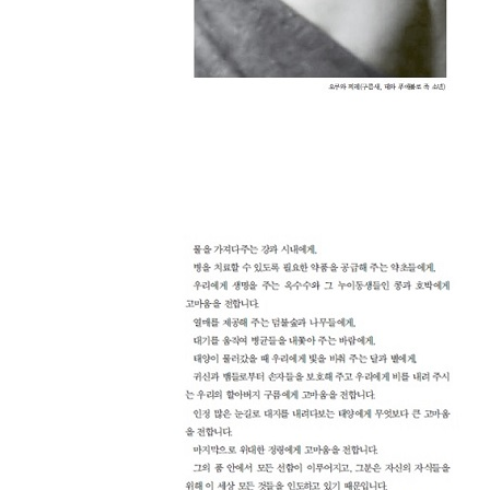
나는 노래를 불렀다, 인디언의 노래를 | 댄 조지 추
집으로 가는 길 | 파란 독수리 깃털
좋은 약은 병에 담겨 있지 않다 | 미친 곰
기억하라, 세상의 신성한 것들을 | 토머스 반야시아
마음과 영혼과 육체 | 비키 다우니
나는 인디언이지 캐나다 인이 아니다 | 홀로 서 있는
꽃가루를 뿌리면 비가 내렸다 | 아사 바즈호누다
인디언들이 아메리카에 전하는 메시지 | 이로쿼이 
아메리카는 언제 재발견될 것인가 | 브루키 크레이
여기 치유의 힘이 있으니 | 라모나 베네트
야생이란 없다, 자유가 있을 뿐 | 오렌 라이온스
독수리의 여행 | 이름이 알려지지 않은 인디언
아메리카 인디언 도덕률 | 인터트라이벌 타임스
인디언 남자들의 일곱 가지 철학 | 아메리카 원주민
인디언 달력 | 열두 번의 행복한 달들