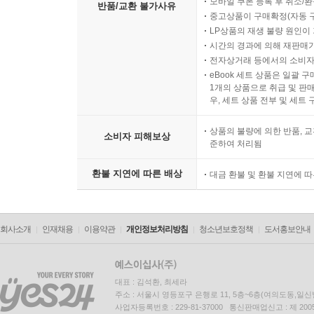
모바일 쿠폰 등록 후 취소/환
반품/교환 불가사유
중고상품이 구매확정(자동 
LP상품의 재생 불량 원인이 기
시간의 경과에 의해 재판매가
전자상거래 등에서의 소비자
eBook 세트 상품은 일괄 
1개의 상품으로 취급 및 판매
우, 세트 상품 전부 및 세트
상품의 불량에 의한 반품, 교
소비자 피해보상
준하여 처리됨
환불 지연에 따른 배상
대금 환불 및 환불 지연에 
회사소개
인재채용
이용약관
개인정보처리방침
청소년보호정책
도서홍보안내
대표 : 김석환, 최세라
주소 : 서울시 영등포구 은행로 11, 5층~6층(여의도동,일신
사업자등록번호 : 229-81-37000 통신판매업신고 : 제 200