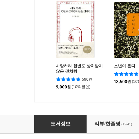
사랑하라 한번도 상처받지
소년이 온다
않은 것처럼
590건
13,500
원
(10
9,000
원
(10% 할인)
나는 왜 너가 아니고 나인가
도서정보
리뷰/한줄평
(12/41)