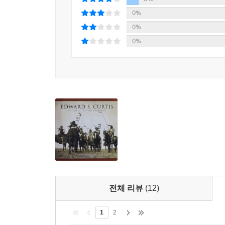
너의 가슴속에 죽음이 들어올 수 없는 삶을 살라. 
사는 원주민들의 지혜에 깊은 인상을 받지 않을 수 
0%
을 존중하게 하라. 너의 삶을 사랑하고, 그 삶을 완
0%
오래 살되, 다른 이들을 위해 헌신하는 삶에 목적을
"늙은 인디언들을 만나면 그들에게서 느껴지는 위엄 
0%
람일지라도 외딴 곳에서 누군가와 마주치면 한두 마디
자리에서 일어나면 아침 햇빛에 감사하라. 네가 가진
퀘이커교 지도자 윌리엄 펜(펜실베이니아 주는 그의 
아무런 이유를 발견하지 못한다면 그것은 어디까지나
"자연인! 그것이 내가 인디언들을 처음 만났을 때
지 말라. 슬피 울면서 다른 방식으로 살 수 있도록 
진리를 이야기한다. 그들은 자연에서 태어나 자연의
리고 집으로 돌아가는 인디언 전사처럼 죽음을 맞이
또한 역사가 프레데릭 터너 3세는 말했다.
---「테쿰세가 죽기 전에 남긴 연설」중에서
"아메리카 인디언의 오랜 침묵의 목소리는 대지 그
약과 같다. 우리는 그것을 단순한 지혜가 아니라 우
자연에서 태어나 자연의 품안으로 돌아간 아메리
전체 리뷰
(12)
이야기한. 또한 우리가 진정 누구이며 무엇을 잃고
인디언들의 이 연설문집은 단순한 외침이 아니라 
1
2
자연성을 회복시켜 줄 귀중한 지침이다.