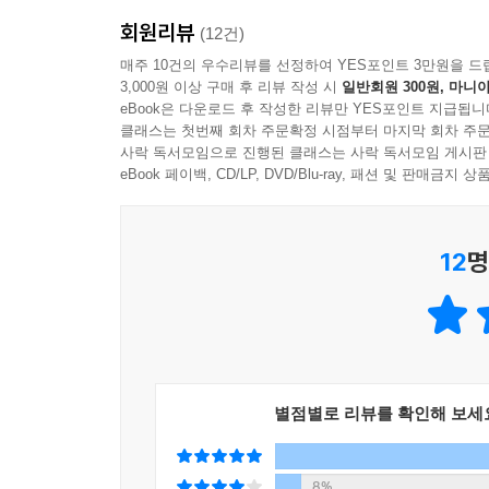
없는 사람들이 너무 많은 말을 떠들고 있다. 우리 
회원리뷰
북미 대륙에는 아파치 족, 샤이엔 족, 라코타 족,
(12건)
도 마찬가지다. 따라서 말을 아끼고, 필요할 때만 
살았지만 이들 모두가 공통적으로 가진 믿음은 '만물
매주 10건의 우수리뷰를 선정하여 YES포인트 3만원을 드
---「고귀한 붉은 얼굴의 연설」중에서
3,000원 이상 구매 후 리뷰 작성 시
일반회원 300원, 마니아
부족을 대하는 마음 자세가 그 근본 사상에서 출
eBook은 다운로드 후 작성한 리뷰만 YES포인트 지급됩니
'신대륙을 발견했다'며 침입해 왔을 때 가장 이해
나는 결코 과장해서 말하는 것이 아니다. 해마다 봄
클래스는 첫번째 회차 주문확정 시점부터 마지막 회차 주문
받아들이고 가진 것을 나눠 주어 생존할 수 있도
사락 독서모임으로 진행된 클래스는 사락 독서모임 게시판
음을 충만하게 만들었다. 삶 속에는 어느 것 하나 
지배적이었으며, 이 생각이 무방비 상태의 원주민들
eBook 페이백, CD/LP, DVD/Blu-ray, 패션 및 판매금
고 있었다. 세상은 언제나 변함없이 하나의 신비였다
---「내 앞에 아름다움 내 뒤에 아름다움」중에서
"미타쿠예 오야신―우리 모두는 서로 연결되어 있다
12
명
피쿼트 족은 어디로 갔는가? 오늘날 나라간세트 족
미타쿠예 오야신, 이것은 '모든 것이 하나로 연
어디로 갔는가? 그들은 여름 태양에 녹는 눈처럼 얼
간결하면서도 심오하게 우주에 대한 이해를 표현하고
아보라. 얼굴 창백한 자들이 파헤쳐 놓은 것밖에는 
글자밖에 안 되는 짧은 단어 속에 생명 가진 모든 
린 시절을 보내고 지친 팔다리를 쉬던 숲의 커다란 
인사말 속에 포함되어 있다. 이 책에서 인디언들
머지 않아 그들의 넓은 도로가 우리 아버지들의 무덤
진리를 이야기한다.
해 우리가 손을 맞잡지 않는 한, 우리는 조만간 이 
별점별로 리뷰를 확인해 보세
---「대지가 존재하는 한」중에서
오늘날의 환경 운동가들은 아메리카 원주민들을 '
문명화되고 발전된 사회로 여기고 인디언들의 사회
8%