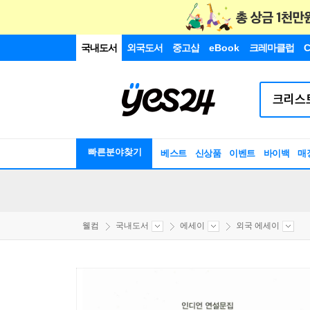
국내도서
외국도서
중고샵
eBook
크레마클럽
C
빠른분야찾기
베스트
신상품
이벤트
바이백
매
웰컴
국내도서
에세이
외국 에세이