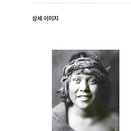
우리가 잃어버린 것들 | 텐스콰타와
대지를 사랑한 것이 죄인가 | 검은 매
상세 이미지
콜럼버스의 악수 | 쳐다보는 말
말과 침묵 | 서 있는 곰
가난하지만 자유롭다 | 앉은 소
당신들은 만족할 줄 모른다 | 메테아
강은 이제 깨끗하지 않다 | 명사수
나는 왜 거기 있지 않고 여기 있는가 | 어느 인디언 
이름으로 가득한 세상 | 느린 거북
우리는 언제나 이곳에 있었다 | 샤리타리쉬
나는 왜 너가 아니고 나인가 | 붉은 구름
자유롭게 방랑하다 죽으리라 | 사탄다
겨울 눈으로부터 여름 꽃에게로 | 구르는 천둥
시간이 우리를 데려다주리라 | 불타는 화살
부족의 어른이 말한다 | 방랑하는 늑대
나는 왜 이교도인가 | 붉은 새
내가 흘린 눈물만 모아도 가뭄은 없다 | 후아니타 