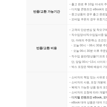
출고 완료 후 10일 이내의 
디지털 콘텐츠인 eBook의 
반품/교환 가능기간
중고상품의 경우 출고 완료일
모바일 쿠폰의 경우 유효기간(
고객의 단순변심 및 착오구
직수입양서/직수입일서중 일
단, 아래의 주문/취소 조건인
오늘 00시 ~ 06시 30분 
반품/교환 비용
오늘 06시 30분 이후 주문
직수입 음반/영상물/기프트 
단, 당일 00시~13시 사이
박스 포장은 택배 배송이 가
소비자의 책임 있는 사유로 
소비자의 사용, 포장 개봉에 
복제가 가능한 상품 등의 포장을 
소비자의 요청에 따라 개별
디지털 컨텐츠인 eBook, 
eBook 대여 상품은 대여 기