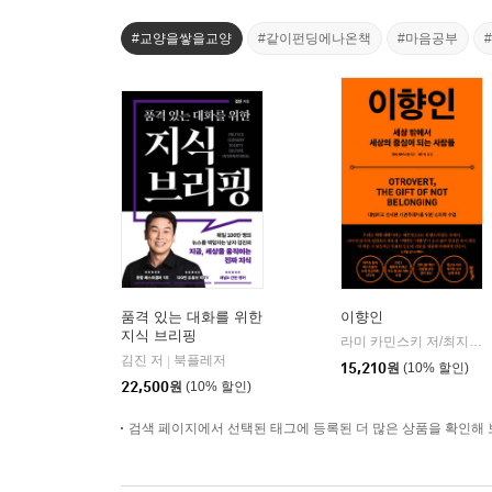
#교양을쌓을교양
#같이펀딩에나온책
#마음공부
품격 있는 대화를 위한
이향인
지식 브리핑
라미 카민스키 저/최지숙 역
김진 저
북플레저
|
15,210
원
(10% 할인)
22,500
원
(10% 할인)
검색 페이지에서 선택된 태그에 등록된 더 많은 상품을 확인해 